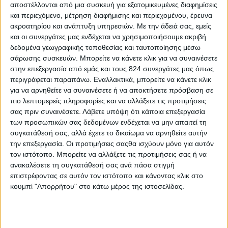
αποστέλλονται από μια συσκευή για εξατομικευμένες διαφημίσεις
και περιεχόμενο, μέτρηση διαφήμισης και περιεχομένου, έρευνα
ακροατηρίου και ανάπτυξη υπηρεσιών.
Με την άδειά σας, εμείς
και οι συνεργάτες μας ενδέχεται να χρησιμοποιήσουμε ακριβή
δεδομένα γεωγραφικής τοποθεσίας και ταυτοποίησης μέσω
Περισσότερα
σάρωσης συσκευών. Μπορείτε να κάνετε κλικ για να συναινέσετε
στην επεξεργασία από εμάς και τους 824 συνεργάτες μας όπως
περιγράφεται παραπάνω. Εναλλακτικά, μπορείτε να κάνετε κλικ
Υγεία, διατροφή & lifestyle
για να αρνηθείτε να συναινέσετε ή να αποκτήσετε πρόσβαση σε
Διατροφή 2.0: τα
18 ΜΑΙ
πιο λεπτομερείς πληροφορίες και να αλλάξετε τις προτιμήσεις
τρόφιμα του
σας πριν συναινέσετε.
Λάβετε υπόψη ότι κάποια επεξεργασία
μέλλοντος
των προσωπικών σας δεδομένων ενδέχεται να μην απαιτεί τη
συγκατάθεσή σας, αλλά έχετε το δικαίωμα να αρνηθείτε αυτήν
την επεξεργασία. Οι προτιμήσεις σαςθα ισχύουν μόνο για αυτόν
τον ιστότοπο. Μπορείτε να αλλάξετε τις προτιμήσεις σας ή να
Ισορροπημένη διατροφή
,
Υγεία,
ανακαλέσετε τη συγκατάθεσή σας ανά πάσα στιγμή
διατροφή & lifestyle
επιστρέφοντας σε αυτόν τον ιστότοπο και κάνοντας κλικ στο
17 ΑΠΡ
Κεφάλαιο
κουμπί "Απορρήτου" στο κάτω μέρος της ιστοσελίδας.
“Διατροφικά trends”:
zoοm στα προϊόντα
high protein