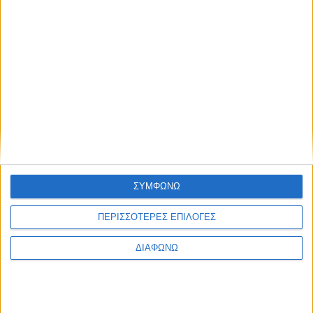
Υγεία, διατροφή & lifestyle
Κεφάλαιο “Διατροφή
18 ΦΕΒ
πριν και μετά την
προπόνηση”
Τα νέα της αγοράς
Φυτικά Εναλλακτικά
9 ΔΕΚ
Κρέατος Garden
ΣΥΜΦΩΝΩ
Gourmet: θρέψη και
απόλαυση σε κάθε
ΠΕΡΙΣΣΟΤΕΡΕΣ ΕΠΙΛΟΓΕΣ
γεύμα!
ΔΙΑΦΩΝΩ