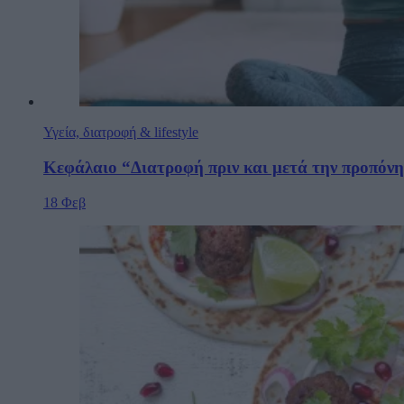
Υγεία, διατροφή & lifestyle
Κεφάλαιο “Διατροφή πριν και μετά την προπόν
18 Φεβ