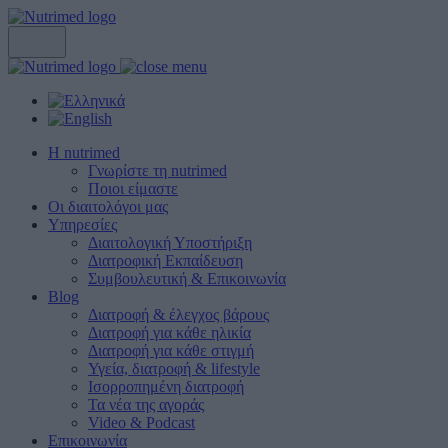
Η nutrimed
Γνωρίστε τη nutrimed
Ποιοι είμαστε
Οι διαιτολόγοι μας
Υπηρεσίες
Διαιτολογική Υποστήριξη
Διατροφική Εκπαίδευση
Συμβουλευτική & Επικοινωνία
Blog
Διατροφή & έλεγχος βάρους
Διατροφή για κάθε ηλικία
Διατροφή για κάθε στιγμή
Υγεία, διατροφή & lifestyle
Ισορροπημένη διατροφή
Τα νέα της αγοράς
Video & Podcast
Επικοινωνία