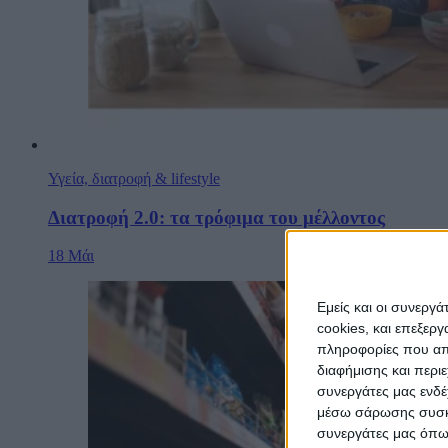
Υγεία, διατροφή & lifestyle
Διατροφή 2.0: τα τρόφιμα του μέλλοντος
18 Μάι
Εμείς και οι συνεργ
cookies, και επεξε
πληροφορίες που απο
διαφήμισης και περι
συνεργάτες μας ενδέ
μέσω σάρωσης συσκευ
συνεργάτες μας όπως