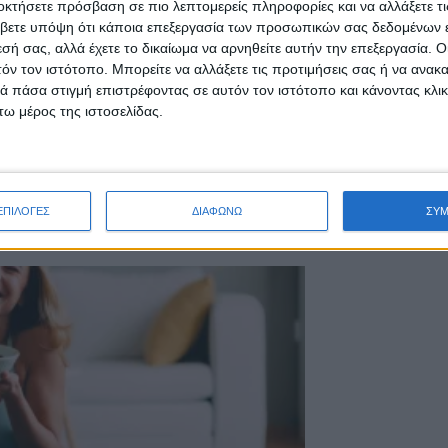
οκτήσετε πρόσβαση σε πιο λεπτομερείς πληροφορίες και να αλλάξετε τι
βετε υπόψη ότι κάποια επεξεργασία των προσωπικών σας δεδομένων ε
εσή σας, αλλά έχετε το δικαίωμα να αρνηθείτε αυτήν την επεξεργασία. 
τόν τον ιστότοπο. Μπορείτε να αλλάξετε τις προτιμήσεις σας ή να ανακα
 πάσα στιγμή επιστρέφοντας σε αυτόν τον ιστότοπο και κάνοντας κλι
ω μέρος της ιστοσελίδας.
ντα high protein
ΕΠΙΛΟΓΕΣ
ΔΙΑΦΩΝΩ
ΣΥ