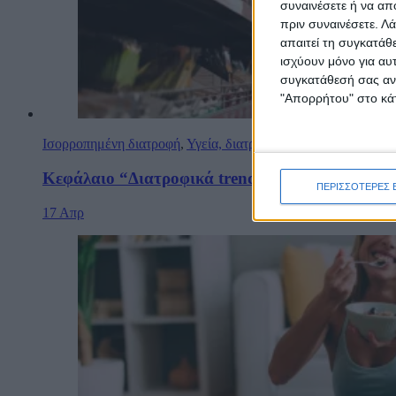
συναινέσετε ή να απ
πριν συναινέσετε.
Λά
απαιτεί τη συγκατάθ
ισχύουν μόνο για αυ
συγκατάθεσή σας ανά
"Απορρήτου" στο κάτ
Ισορροπημένη διατροφή
,
Υγεία, διατροφή & lifestyle
Κεφάλαιο “Διατροφικά trends”: zoοm στα προϊό
ΠΕΡΙΣΣΟΤΕΡΕΣ 
17 Απρ