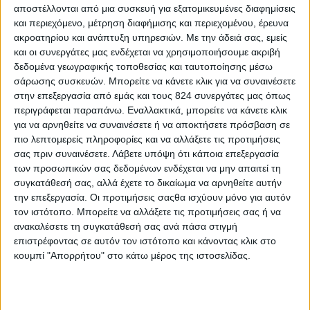
αποστέλλονται από μια συσκευή για εξατομικευμένες διαφημίσεις
1 φλιτζάνι
και περιεχόμενο, μέτρηση διαφήμισης και περιεχομένου, έρευνα
ακροατηρίου και ανάπτυξη υπηρεσιών.
Με την άδειά σας, εμείς
και οι συνεργάτες μας ενδέχεται να χρησιμοποιήσουμε ακριβή
δεδομένα γεωγραφικής τοποθεσίας και ταυτοποίησης μέσω
σάρωσης συσκευών. Μπορείτε να κάνετε κλικ για να συναινέσετε
στην επεξεργασία από εμάς και τους 824 συνεργάτες μας όπως
περιγράφεται παραπάνω. Εναλλακτικά, μπορείτε να κάνετε κλικ
για να αρνηθείτε να συναινέσετε ή να αποκτήσετε πρόσβαση σε
πιο λεπτομερείς πληροφορίες και να αλλάξετε τις προτιμήσεις
σας πριν συναινέσετε.
Λάβετε υπόψη ότι κάποια επεξεργασία
των προσωπικών σας δεδομένων ενδέχεται να μην απαιτεί τη
συγκατάθεσή σας, αλλά έχετε το δικαίωμα να αρνηθείτε αυτήν
την επεξεργασία. Οι προτιμήσεις σαςθα ισχύουν μόνο για αυτόν
τον ιστότοπο. Μπορείτε να αλλάξετε τις προτιμήσεις σας ή να
ανακαλέσετε τη συγκατάθεσή σας ανά πάσα στιγμή
Περισσότερα
επιστρέφοντας σε αυτόν τον ιστότοπο και κάνοντας κλικ στο
κουμπί "Απορρήτου" στο κάτω μέρος της ιστοσελίδας.
Υγεία, διατροφή & lifestyle
Διατροφή 2.0: τα
18 ΜΆΙ
τρόφιμα του