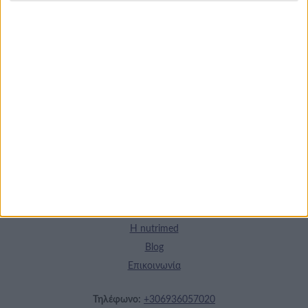
Τα νέα της αγοράς
Φυτικά Εναλλακτικά
9 ΔΕΚ
Κρέατος Garden
Gourmet: θρέψη και
απόλαυση σε κάθε
γεύμα!
Η nutrimed
Blog
Επικοινωνία
Τηλέφωνο:
+306936057020