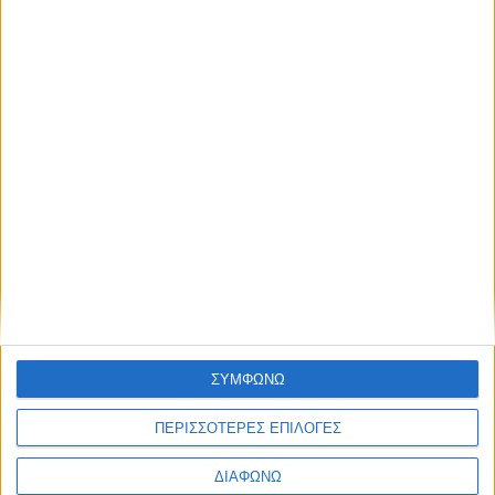
μέλλοντος
Ισορροπημένη διατροφή
,
Υγεία,
διατροφή & lifestyle
17 ΑΠΡ
Κεφάλαιο
“Διατροφικά trends”:
zoοm στα προϊόντα
high protein
Υγεία, διατροφή & lifestyle
Κεφάλαιο “Διατροφή
18 ΦΕΒ
ΣΥΜΦΩΝΩ
πριν και μετά την
προπόνηση”
ΠΕΡΙΣΣΟΤΕΡΕΣ ΕΠΙΛΟΓΕΣ
ΔΙΑΦΩΝΩ