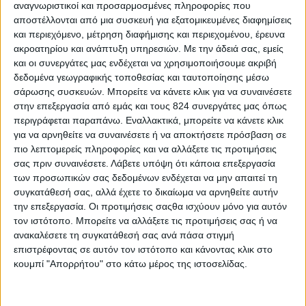
αναγνωριστικοί και προσαρμοσμένες πληροφορίες που
αποστέλλονται από μια συσκευή για εξατομικευμένες διαφημίσεις
Συμμετέχουν ως συνδιοργανωτές η Σχολή Χημικών
και περιεχόμενο, μέτρηση διαφήμισης και περιεχομένου, έρευνα
Μηχανικών του ΕΜΠ, στα εργαστήρια της οποίας
ακροατηρίου και ανάπτυξη υπηρεσιών.
Με την άδειά σας, εμείς
και οι συνεργάτες μας ενδέχεται να χρησιμοποιήσουμε ακριβή
θα διεξαχθεί ο διαγωνισμός, καθώς και το Ίδρυμα
δεδομένα γεωγραφικής τοποθεσίας και ταυτοποίησης μέσω
Ευγενίδου, όπου πραγματοποιήθηκε η τελετή
σάρωσης συσκευών. Μπορείτε να κάνετε κλικ για να συναινέσετε
έναρξης το πρωί.
στην επεξεργασία από εμάς και τους 824 συνεργάτες μας όπως
περιγράφεται παραπάνω. Εναλλακτικά, μπορείτε να κάνετε κλικ
Ο πρόεδρος του Ιδρύματος Ευγενίδου Λεωνίδας
για να αρνηθείτε να συναινέσετε ή να αποκτήσετε πρόσβαση σε
Δημητριάδης- Ευγενίδης δήλωσε ότι το Ίδρυμα
πιο λεπτομερείς πληροφορίες και να αλλάξετε τις προτιμήσεις
σας πριν συναινέσετε.
Λάβετε υπόψη ότι κάποια επεξεργασία
Ευγενίδου, πιστό στο όραμα του εθνικού ευεργέτη
των προσωπικών σας δεδομένων ενδέχεται να μην απαιτεί τη
και ιδρυτή του, Ευγένιου Ευγενίδη, στηρίζει πάντα
συγκατάθεσή σας, αλλά έχετε το δικαίωμα να αρνηθείτε αυτήν
την εκπαίδευση των νέων στο τεχνικό και
την επεξεργασία. Οι προτιμήσεις σαςθα ισχύουν μόνο για αυτόν
τον ιστότοπο. Μπορείτε να αλλάξετε τις προτιμήσεις σας ή να
επιστημονικό πεδίο.
ανακαλέσετε τη συγκατάθεσή σας ανά πάσα στιγμή
επιστρέφοντας σε αυτόν τον ιστότοπο και κάνοντας κλικ στο
Ο διαγωνισμός, όπως είπε, «δίνει την ευκαιρία σε
κουμπί "Απορρήτου" στο κάτω μέρος της ιστοσελίδας.
όλους μας να δείξουμε προς τα έξω μιαν άλλη
Ελλάδα, στην οποία το Ίδρυμα Ευγενίδου πιστεύει