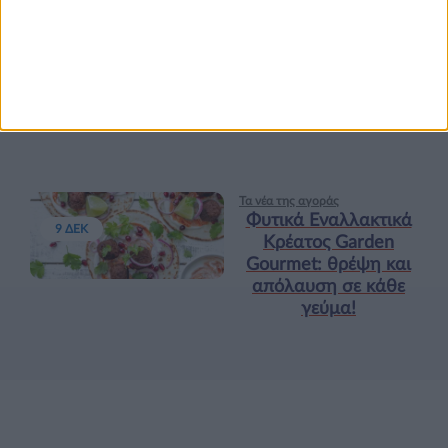
Υγεία, διατροφή & lifestyle
Κεφάλαιο “Διατροφή
18 ΦΕΒ
πριν και μετά την
προπόνηση”
Τα νέα της αγοράς
Φυτικά Εναλλακτικά
9 ΔΕΚ
Κρέατος Garden
Gourmet: θρέψη και
απόλαυση σε κάθε
γεύμα!