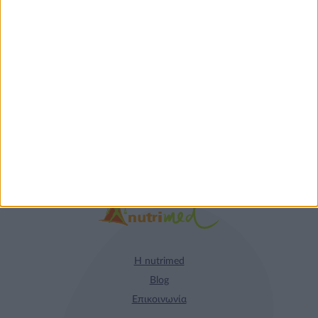
Φυτικά Εναλλακτικά
9 ΔΕΚ
Κρέατος Garden
Gourmet: θρέψη και
απόλαυση σε κάθε
γεύμα!
Η nutrimed
Blog
Επικοινωνία