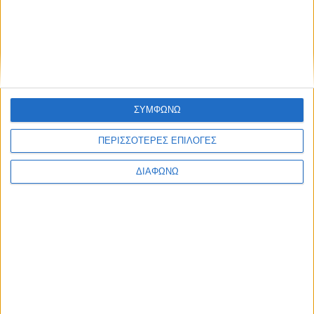
μέλλοντος
Ισορροπημένη διατροφή
,
Υγεία,
διατροφή & lifestyle
17 ΑΠΡ
Κεφάλαιο
“Διατροφικά trends”:
ΣΥΜΦΩΝΩ
zoοm στα προϊόντα
high protein
ΠΕΡΙΣΣΟΤΕΡΕΣ ΕΠΙΛΟΓΕΣ
ΔΙΑΦΩΝΩ
Υγεία, διατροφή & lifestyle
Κεφάλαιο “Διατροφή
18 ΦΕΒ
πριν και μετά την
προπόνηση”
Τα νέα της αγοράς