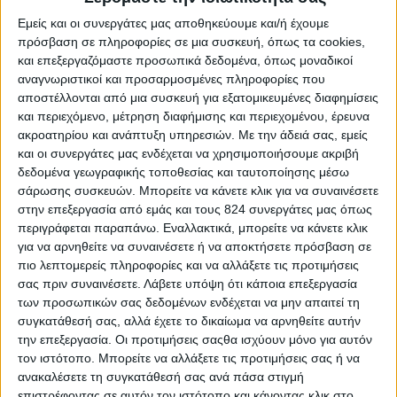
Εμείς και οι συνεργάτες μας αποθηκεύουμε και/ή έχουμε
πρόσβαση σε πληροφορίες σε μια συσκευή, όπως τα cookies,
και επεξεργαζόμαστε προσωπικά δεδομένα, όπως μοναδικοί
αναγνωριστικοί και προσαρμοσμένες πληροφορίες που
Δωρεάν ενισχυτική διδασκαλία σε μαθητές
αποστέλλονται από μια συσκευή για εξατομικευμένες διαφημίσεις
πρωτοβάθμιας και δευτεροβάθμιας εκπαίδευσης
και περιεχόμενο, μέτρηση διαφήμισης και περιεχομένου, έρευνα
από το Δήμο Θεσσαλονίκης…
ακροατηρίου και ανάπτυξη υπηρεσιών.
Με την άδειά σας, εμείς
και οι συνεργάτες μας ενδέχεται να χρησιμοποιήσουμε ακριβή
Δωρεάν ενισχυτική διδασκαλία σε μαθητές πρωτοβάθμιας και
δευτεροβάθμιας εκπαίδευσης που προέρχονται από οικογένειες
δεδομένα γεωγραφικής τοποθεσίας και ταυτοποίησης μέσω
χαμηλού οικονομικού εισοδήματος θα παρέχει και φέτος, για έβδομη
σάρωσης συσκευών. Μπορείτε να κάνετε κλικ για να συναινέσετε
συνεχή χρονιά, ο Δήμος Θεσσαλονίκης.
στην επεξεργασία από εμάς και τους 824 συνεργάτες μας όπως
Το πρόγραμμα της ενισχυτικής διδασκαλίας θα
περιγράφεται παραπάνω. Εναλλακτικά, μπορείτε να κάνετε κλικ
για να αρνηθείτε να συναινέσετε ή να αποκτήσετε πρόσβαση σε
πραγματοποιηθεί στο Πνευματικό Κοινωνικό
πιο λεπτομερείς πληροφορίες και να αλλάξετε τις προτιμήσεις
Κέντρο Πορτοκαλιάν στην περιοχή Ευζώνων, με τη
σας πριν συναινέσετε.
Λάβετε υπόψη ότι κάποια επεξεργασία
συνδρομή εθελοντών εκπαιδευτικών.
των προσωπικών σας δεδομένων ενδέχεται να μην απαιτεί τη
συγκατάθεσή σας, αλλά έχετε το δικαίωμα να αρνηθείτε αυτήν
Οι αιτήσεις συμμετοχής των εκπαιδευτικών και των
την επεξεργασία. Οι προτιμήσεις σαςθα ισχύουν μόνο για αυτόν
τον ιστότοπο. Μπορείτε να αλλάξετε τις προτιμήσεις σας ή να
μαθητών μπορούν να κατατίθενται από τις 3
ανακαλέσετε τη συγκατάθεσή σας ανά πάσα στιγμή
Σεπτεμβρίου, τις εργάσιμες ημέρες από τις 2 το
επιστρέφοντας σε αυτόν τον ιστότοπο και κάνοντας κλικ στο