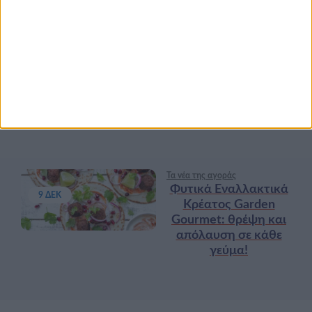
high protein
Υγεία, διατροφή & lifestyle
Κεφάλαιο “Διατροφή
18 ΦΕΒ
πριν και μετά την
προπόνηση”
Τα νέα της αγοράς
Φυτικά Εναλλακτικά
9 ΔΕΚ
Κρέατος Garden
Gourmet: θρέψη και
απόλαυση σε κάθε
γεύμα!