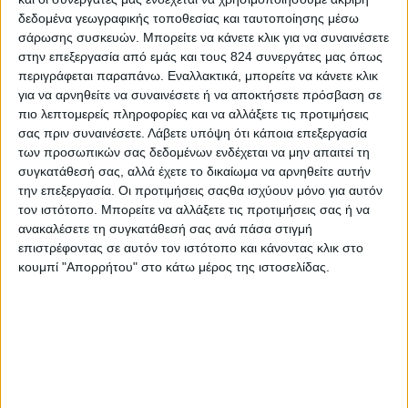
Οργανωθείτε.
Ας σκεφτούμε πόσο χρόνο πρόκειται
δεδομένα γεωγραφικής τοποθεσίας και ταυτοποίησης μέσω
σάρωσης συσκευών. Μπορείτε να κάνετε κλικ για να συναινέσετε
να καθίσουμε στην παραλία κι ας
στην επεξεργασία από εμάς και τους 824 συνεργάτες μας όπως
προγραμματίσουμε τα σνακ μας. Αν μάλιστα,
περιγράφεται παραπάνω. Εναλλακτικά, μπορείτε να κάνετε κλικ
υπάρχει περίπτωση να παραμείνουμε περισσότερο
για να αρνηθείτε να συναινέσετε ή να αποκτήσετε πρόσβαση σε
χρόνο, τότε μπορούμε να ετοιμάσουμε κάτι για
πιο λεπτομερείς πληροφορίες και να αλλάξετε τις προτιμήσεις
σας πριν συναινέσετε.
Λάβετε υπόψη ότι κάποια επεξεργασία
κύριο γεύμα από το σπίτι μας, ή να μάθουμε τις
των προσωπικών σας δεδομένων ενδέχεται να μην απαιτεί τη
επιλογές που έχει το beach bar ώστε να
συγκατάθεσή σας, αλλά έχετε το δικαίωμα να αρνηθείτε αυτήν
προσχεδιάσουμε τι θα φάμε, είτε να έχουμε
την επεξεργασία. Οι προτιμήσεις σαςθα ισχύουν μόνο για αυτόν
τον ιστότοπο. Μπορείτε να αλλάξετε τις προτιμήσεις σας ή να
αποφασίσει εκ των προτέρων σε ποιο εστιατόριο
ανακαλέσετε τη συγκατάθεσή σας ανά πάσα στιγμή
της περιοχής μπορούμε να πάμε.
επιστρέφοντας σε αυτόν τον ιστότοπο και κάνοντας κλικ στο
κουμπί "Απορρήτου" στο κάτω μέρος της ιστοσελίδας.
Σκεφτείτε… «ενυδατικά».
Το σώμα μας χρειάζεται
σωστή ενυδάτωση και τα φρούτα με τα λαχανικά
είναι σε αυτή την κατεύθυνση. Μπορείτε να
καθαρίσετε από το σπίτι φρούτα και να τα κόψετε
σε μικρά κομματάκια, ώστε να είναι πιο εύκολη η
βρώση τους. Επιπλέον, sticks από αγγουράκια,