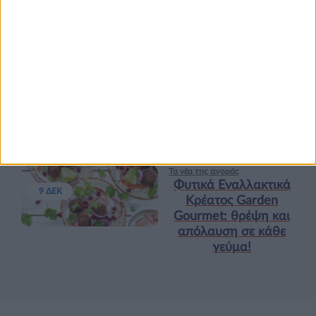
Υγεία, διατροφή & lifestyle
Κεφάλαιο “Διατροφή
18 ΦΕΒ
πριν και μετά την
προπόνηση”
Τα νέα της αγοράς
Φυτικά Εναλλακτικά
9 ΔΕΚ
Κρέατος Garden
Gourmet: θρέψη και
απόλαυση σε κάθε
γεύμα!