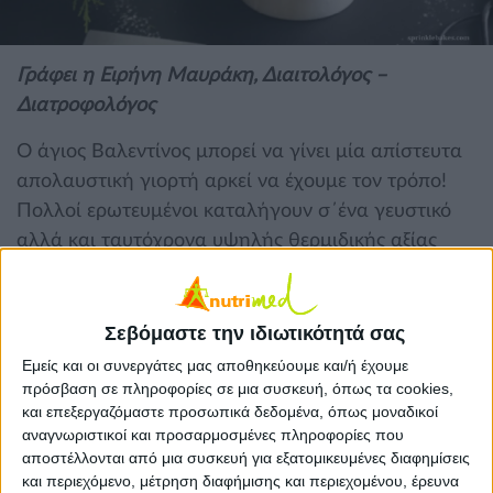
Γράφει η Ειρήνη Μαυράκη, Διαιτολόγος –
Διατροφολόγος
Ο άγιος Βαλεντίνος μπορεί να γίνει μία απίστευτα
απολαυστική γιορτή αρκεί να έχουμε τον τρόπο!
Πολλοί ερωτευμένοι καταλήγουν σ΄ένα γευστικό
αλλά και ταυτόχρονα υψηλής θερμιδικής αξίας
δείπνο, άλλοι πάλι λόγω διατροφικών περιορισμών
φτάνουν να μην απολαμβάνουν ούτε την πιο μικρή
απόλαυση. Υπάρχουν όμως και αυτοί που μπορεί
Σεβόμαστε την ιδιωτικότητά σας
να βρίσκονται σε κάποιο πρόγραμμα διατροφής
Εμείς και οι συνεργάτες μας αποθηκεύουμε και/ή έχουμε
αλλά παρόλα αυτά θέλουν να το γιορτάσουν
πρόσβαση σε πληροφορίες σε μια συσκευή, όπως τα cookies,
και επεξεργαζόμαστε προσωπικά δεδομένα, όπως μοναδικοί
βρίσκοντας τρόπους να καταναλώσουν γλυκά και
αναγνωριστικοί και προσαρμοσμένες πληροφορίες που
εδέσματα με λιγότερες θερμίδες! Ας πάρουμε μία
αποστέλλονται από μια συσκευή για εξατομικευμένες διαφημίσεις
ιδέα με ποιο τρόπο μπορεί να γίνει αυτό.
και περιεχόμενο, μέτρηση διαφήμισης και περιεχομένου, έρευνα