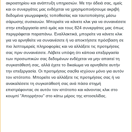
ακροατηρίου και ανάπτυξη υπηρεσιών.
Με την άδειά σας, εμείς
Προτιμήστε να μαγειρέψετε μόνοι σας απ ότι
και οι συνεργάτες μας ενδέχεται να χρησιμοποιήσουμε ακριβή
δεδομένα γεωγραφικής τοποθεσίας και ταυτοποίησης μέσω
να παραγγείλετε φαγητό απέξω!
σάρωσης συσκευών. Μπορείτε να κάνετε κλικ για να συναινέσετε
στην επεξεργασία από εμάς και τους 824 συνεργάτες μας όπως
Ακόμα κι αν ακολουθείτε μία δίαιτα όπως η
περιγράφεται παραπάνω. Εναλλακτικά, μπορείτε να κάνετε κλικ
δίαιτα ελεύθερη γλουτένης υπάρχει λύση.
για να αρνηθείτε να συναινέσετε ή να αποκτήσετε πρόσβαση σε
πιο λεπτομερείς πληροφορίες και να αλλάξετε τις προτιμήσεις
Μαγειρεύοντας μόνοι σας είναι πραγματικά μία
σας πριν συναινέσετε.
Λάβετε υπόψη ότι κάποια επεξεργασία
πολύ ασφαλής επιλογή. Πλέον υπάρχουν τόσες
των προσωπικών σας δεδομένων ενδέχεται να μην απαιτεί τη
εναλλακτικές επιλογές συστατικών και για
συγκατάθεσή σας, αλλά έχετε το δικαίωμα να αρνηθείτε αυτήν
την επεξεργασία. Οι προτιμήσεις σαςθα ισχύουν μόνο για αυτόν
φαγητά αλλά και γλυκά που μπορούν να
τον ιστότοπο. Μπορείτε να αλλάξετε τις προτιμήσεις σας ή να
κάνουν το πιάτο σας μοναδικό. Μία πολύ ωραία
ανακαλέσετε τη συγκατάθεσή σας ανά πάσα στιγμή
επιλογή θα μπορούσε να αποτελέσει κάποιο
επιστρέφοντας σε αυτόν τον ιστότοπο και κάνοντας κλικ στο
κουμπί "Απορρήτου" στο κάτω μέρος της ιστοσελίδας.
είδος αλμυρής τάρτας με βάση από ρύζι ή
κινόα, πιλάφι με κοτόπουλο και μυρωδικά ή
ψητά μήλα με σιρόπι κάποιου γλυκαντικού και
κανέλας σαν επιδόρπιο.