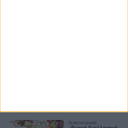
Ισορροπημένη διατροφή
,
Υγεία,
διατροφή & lifestyle
17 ΑΠΡ
Κεφάλαιο
“Διατροφικά trends”:
zoοm στα προϊόντα
high protein
Υγεία, διατροφή & lifestyle
Κεφάλαιο “Διατροφή
18 ΦΕΒ
πριν και μετά την
προπόνηση”
Τα νέα της αγοράς