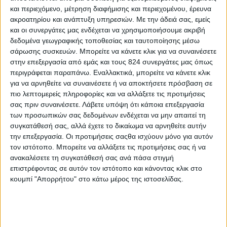
Φυτικές ίνες, νερό και περιορισμός του αλατιού: Το
και περιεχόμενο, μέτρηση διαφήμισης και περιεχομένου, έρευνα
ακροατηρίου και ανάπτυξη υπηρεσιών.
Με την άδειά σας, εμείς
τρίπτυχο της επιτυχίας
και οι συνεργάτες μας ενδέχεται να χρησιμοποιήσουμε ακριβή
Οι φυτικές ίνες, το νερό και η μειωμένη πρόσληψη
δεδομένα γεωγραφικής τοποθεσίας και ταυτοποίησης μέσω
αλατιού αποτελούν απαραίτητα συστατικά για να
σάρωσης συσκευών. Μπορείτε να κάνετε κλικ για να συναινέσετε
στην επεξεργασία από εμάς και τους 824 συνεργάτες μας όπως
απαλλαχθείς από το ανεπιθύμητο φούσκωμα στην
περιγράφεται παραπάνω. Εναλλακτικά, μπορείτε να κάνετε κλικ
περιοχή της κοιλιάς, και όχι μόνο!
για να αρνηθείτε να συναινέσετε ή να αποκτήσετε πρόσβαση σε
Τις φυτικές ίνες τις βρίσκουμε σε όλες τις φυτικές
πιο λεπτομερείς πληροφορίες και να αλλάξετε τις προτιμήσεις
τροφές (φρούτα, λαχανικά, δημητριακά, όσπρια)
σας πριν συναινέσετε.
Λάβετε υπόψη ότι κάποια επεξεργασία
των προσωπικών σας δεδομένων ενδέχεται να μην απαιτεί τη
που είναι καλό να εντάξεις όχι μόνο στα κύρια
συγκατάθεσή σας, αλλά έχετε το δικαίωμα να αρνηθείτε αυτήν
γεύματα (π.χ. δημητριακά ολικής, σαλάτες) αλλά
την επεξεργασία. Οι προτιμήσεις σαςθα ισχύουν μόνο για αυτόν
και στα ενδιάμεσα σνακ (μπάρα δημητριακών
τον ιστότοπο. Μπορείτε να αλλάξετε τις προτιμήσεις σας ή να
ανακαλέσετε τη συγκατάθεσή σας ανά πάσα στιγμή
ολικής άλεσης, φρούτα, αποξηραμένα φρούτα με
επιστρέφοντας σε αυτόν τον ιστότοπο και κάνοντας κλικ στο
ανάλατους ξηρούς καρπούς κ.ά.) για να αυξήσεις τη
κουμπί "Απορρήτου" στο κάτω μέρος της ιστοσελίδας.
συνολική πρόσληψή τους μέσα στην ημέρα!
Επίλεξε προϊόντα ολικής άλεσης (π.χ. δημητριακά
πρωινού ολικής, τραγανές μπουκές βρώμης
(προσοχή στο διατροφικό πίνακα, επιλέγοντας