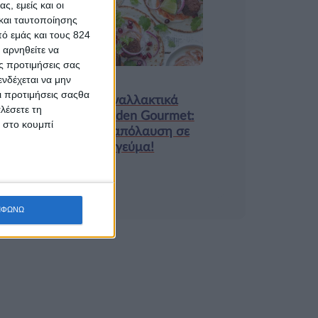
ς, εμείς και οι
9 ΔΕΚ
και ταυτοποίησης
ό εμάς και τους 824
 αρνηθείτε να
ς προτιμήσεις σας
νδέχεται να μην
Τα νέα της αγοράς
Οι προτιμήσεις σαςθα
Φυτικά Εναλλακτικά
λέσετε τη
Κρέατος Garden Gourmet:
κ στο κουμπί
θρέψη και απόλαυση σε
κάθε γεύμα!
ΜΦΩΝΩ