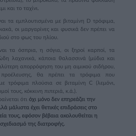
στρείδια), το μπρόκολο, τα πράσινα φυλλώδη
ι και το ταχίνι.
ίναι τα εμπλουτισμένα με βιταμίνη D τρόφιμα,
ιακά, οι μαργαρίνες και φυσικά δεν πρέπει να
ιού στο φως του ηλίου.
ναι τα όσπρια, η σόγια, οι ξηροί καρποί, τα
δη λαχανικά, κάποια θαλασσινά (μύδια και
γαλύτερη απορρόφηση του μη αιμικού σιδήρου,
 προέλευσης, θα πρέπει τα τρόφιμα που
ε τρόφιμα πλούσια σε βιταμίνη C (λεμόνι,
μοί τους, κόκκινη πιπεριά, κ.ά.).
αίνεται ότι
όχι μόνο δεν επηρεάζει την
ά μάλιστα έχει θετικές επιδράσεις στο
εία τους, εφόσον βέβαια ακολουθείται η
 σχεδιασμό της διατροφής.