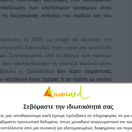
σμένη νηστίσιμη διατροφή, που εξασφαλίζει
κατανάλωση των νηστίσιμων τροφίμων είναι
ις διατροφικές ανάγκες του παιδιού και του
όπουλα το 2010, με στόχο να εξετάσει την
στιανικής Εκκλησίας στην υγεία και ανάπτυξή
μό. Συγκεκριμένα, από το δείγμα των παιδιών
ι όσα ακολουθούσαν τη νηστεία τακτικά μέσα
ιβάλλει η Ορθοδοξία)
δεν είχαν σημαντικές
υ νήστευαν λίγες ημέρες ή σε σχέση με εκείνα
 τις μελέτης ήταν ότι τα παιδιά που τηρούσαν
ατανάλωναν λιγότερες θερμίδες
συγκριτικά με
λέον, τα παιδιά που νήστευαν
σημείωσαν
Σεβόμαστε την ιδιωτικότητά σας
λιπαρών οξέων
(που αυξάνει την ολική και την
άτες μας αποθηκεύουμε και/ή έχουμε πρόσβαση σε πληροφορίες σε μια
άνηκε να είναι πιο κοντά στην
συνιστώμενη
ργαζόμαστε προσωπικά δεδομένα, όπως μοναδικοί αναγνωριστικοί και 
θρεπτικά συστατικά
σε σχέση με εκείνα που δε
στέλλονται από μια συσκευή για εξατομικευμένες διαφημίσεις και περ