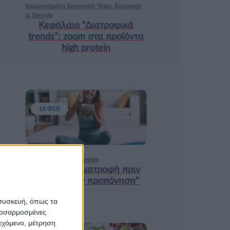
Ισορροπημένη διατροφή
,
Υγεία, διατροφή
& lifestyle
Κεφάλαιο “Διατροφικά
trends”: zoοm στα προϊόντα
high protein
18 ΦΕΒ
Υγεία, διατροφή & lifestyle
Κεφάλαιο “Διατροφή πριν
και μετά την προπόνηση”
 συσκευή, όπως τα
προσαρμοσμένες
ιεχόμενο, μέτρηση