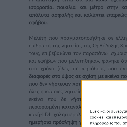
Η απάντηση είναι ότι μία καλά σχεδια
ισορροπία, ποικιλία και μέτρο στην 
απόλυτα ασφαλής και καλύπτει επαρκώς τ
εφήβου.
Μελέτη που πραγματοποιήθηκε σε ελλην
επίδραση της νηστείας της Ορθόδοξης Χρι
τους, επιβεβαιώνει τον παραπάνω ισχυρισ
και εφήβων που μελετήθηκαν, φάνηκε ότ
στο χρόνο (όλες τις περιόδους που επ
διαφορές στο ύψος σε σχέση με εκείνα πο
που δεν νήστευαν ποτέ
. Ένα άλλο εύρημα
όλες ή κάποιες νηστείες μέσα στο χρόνο,
κ
εκείνα που δε νήστευαν ποτέ. Επιπ
περιορισμένη κατανάλωση κορεσμένων 
Εμείς και οι συνεργ
κακή-LDL χοληστερόλη στο αίμα) και φ
cookies, και επεξε
ημερήσια πρόσληψη για τα περισσότερα 
πληροφορίες που απο