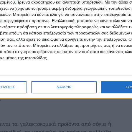
εχομένου, έρευνα ακροατηρίου και ανάπτυξη υπηρεσιών.
Με την άδειά σα
ική 2010).
χεται να χρησιμοποιήσουμε ακριβή δεδομένα γεωγραφικής τοποθεσίας 
ών. Μπορείτε να κάνετε κλικ για να συναινέσετε στην επεξεργασία απ
ηρίζεται από καλύτερες και πιο ισορροπημένες
 περιγράφεται παραπάνω. Εναλλακτικά, μπορείτε να κάνετε κλικ για να
μένης κατανάλωσης φρούτων και λαχανικών,
οκτήσετε πρόσβαση σε πιο λεπτομερείς πληροφορίες και να αλλάξετε τι
ό τα ζωικής προέλευσης τρόφιμα. Διατροφή,
βετε υπόψη ότι κάποια επεξεργασία των προσωπικών σας δεδομένων ε
εσή σας, αλλά έχετε το δικαίωμα να αρνηθείτε αυτήν την επεξεργασία. 
ς Παραδοσιακής Μεσογειακής δίαιτας, που
τόν τον ιστότοπο. Μπορείτε να αλλάξετε τις προτιμήσεις σας ή να ανακα
 στη σωματική όσο και στην ψυχική υγεία των
 πάσα στιγμή επιστρέφοντας σε αυτόν τον ιστότοπο και κάνοντας κλι
ω μέρος της ιστοσελίδας.
 νηστείας μπορεί να απειλήσει την υγεία των
εται σωστά. Εξαιτίας της αποχής του παιδιού
ας, αυγά και γαλακτοκομικά προϊόντα) είναι
ΕΠΙΛΟΓΕΣ
ΔΙΑΦΩΝΩ
ΣΥ
η σε βασικά θρεπτικά συστατικά, ιδιαιτέρως
.
 είναι τα γαλακτοκομικά προϊόντα από σόγια ή