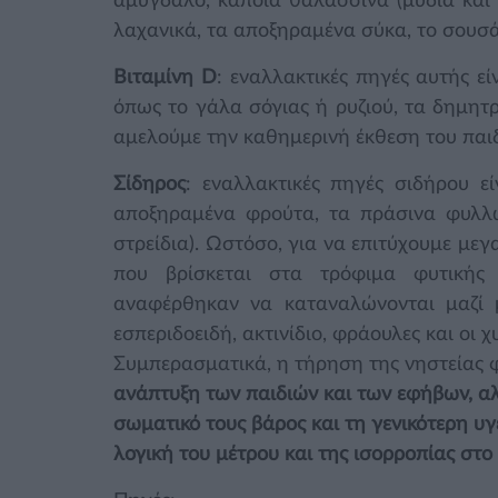
αμύγδαλο, κάποια θαλασσινά (μύδια και 
λαχανικά, τα αποξηραμένα σύκα, το σουσάμ
Βιταμίνη D
: εναλλακτικές πηγές αυτής ε
όπως το γάλα σόγιας ή ρυζιού, τα δημητρ
αμελούμε την καθημερινή έκθεση του παιδ
Σίδηρος
: εναλλακτικές πηγές σιδήρου εί
αποξηραμένα φρούτα, τα πράσινα φυλλώ
στρείδια). Ωστόσο, για να επιτύχουμε με
που βρίσκεται στα τρόφιμα φυτικής
αναφέρθηκαν να καταναλώνονται μαζί μ
εσπεριδοειδή, ακτινίδιο, φράουλες και οι χυ
Συμπερασματικά, η τήρηση της νηστείας φ
ανάπτυξη των παιδιών και των εφήβων, αλλ
σωματικό τους βάρος και τη γενικότερη υγ
λογική του μέτρου και της ισορροπίας στο