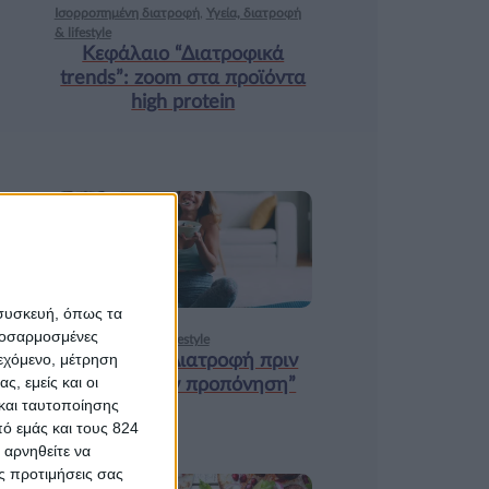
Ισορροπημένη διατροφή
,
Υγεία, διατροφή
& lifestyle
Κεφάλαιο “Διατροφικά
trends”: zoοm στα προϊόντα
high protein
18 ΦΕΒ
 συσκευή, όπως τα
προσαρμοσμένες
Υγεία, διατροφή & lifestyle
ιεχόμενο, μέτρηση
Κεφάλαιο “Διατροφή πριν
ς, εμείς και οι
και μετά την προπόνηση”
και ταυτοποίησης
ό εμάς και τους 824
 αρνηθείτε να
ς προτιμήσεις σας