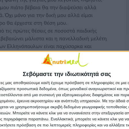
 η φωνή της γιαγιάς μου λέγοντας «Χρήστο,
 μου πιάτο βέβαια θα την διαψεύσει αλλά
ά. Όχι μόνο για την δική μου αλλά είμαι
ρο θα έρχεστε στη θέση μου.
ό τις πρώτες θέσεις σε ποσοστά παιδικής
ιβεβαιώνει μάλιστα και η πανελλαδική μελέτη
ων Ελληνόπουλων είναι παχύσαρκα και
οριών και το 29,2% των κοριτσιών ήταν
ριών και κοριτσιών ήταν στο 12,9% και
 4 στα 10 παιδιά που αντιμετωπίζουν πρόβλημα
Σεβόμαστε την ιδιωτικότητά σας
 ως πρόβλημα από τους ίδιους τους γονείς
άτες μας αποθηκεύουμε και/ή έχουμε πρόσβαση σε πληροφορίες σε μια
σοστά παχυσαρκίας στην παιδική ηλικία.
ργαζόμαστε προσωπικά δεδομένα, όπως μοναδικοί αναγνωριστικοί και 
ς κύριους παράγοντες που έχει αποδειχθεί
στέλλονται από μια συσκευή για εξατομικευμένες διαφημίσεις και περ
εχομένου, έρευνα ακροατηρίου και ανάπτυξη υπηρεσιών.
Με την άδειά σα
η της παιδικής παχυσαρκίας είναι και οι
χεται να χρησιμοποιήσουμε ακριβή δεδομένα γεωγραφικής τοποθεσίας 
ών. Μπορείτε να κάνετε κλικ για να συναινέσετε στην επεξεργασία απ
 περιγράφεται παραπάνω. Εναλλακτικά, μπορείτε να κάνετε κλικ για να
α αναγνωρίσουν το πρόβλημα του σωματικού
οκτήσετε πρόσβαση σε πιο λεπτομερείς πληροφορίες και να αλλάξετε τι
! Οι βασικές διατροφικές συνήθειες