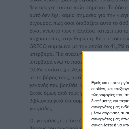
οικογενειακό τραπέζι σίγουρα θα ακουστεί
δεν έφαγες τίποτα πάλι σήμερα». Το άδειο
αυτό δεν έχει καμία σημασία για την γιαγι
σίγουρος, πως όσοι διαβάζετε αυτό το άρθ
Είναι γνωστό πως η Ελλάδα κατέχει μια απ
παχυσαρκίας στην Ευρώπη. Κάτι τέτοιο επ
GRECO σύμφωνα με την οποία το 41,2% τ
υπέρβαρα. Πιο αναλυτικά το 29,9% των αγ
υπέρβαρα ενώ το ποσοστό παχύσαρκων αγο
10,6% αντίστοιχα. Αξιοσημείωτο είναι ότι
με το βάρος τους, αυτό δεν αναγνωρίζεται
Εμείς και οι συνεργ
γεγονός που βοηθάει να αυξάνονται τα πο
cookies, και επεξε
Εκτός όμως από τους γονείς, ένας από του
πληροφορίες που απο
διαφήμισης και περι
βιβλιογραφικά ότι συμβάλλει στην εμφάνισ
συνεργάτες μας ενδέ
γιαγιάδες.
μέσω σάρωσης συσκευ
συνεργάτες μας όπως
Οι γιαγιάδες είτε δεν έχουν την γνώση ν
συναινέσετε ή να απ
βάρους του εγγονιού τους, είτε δεν θέλουν