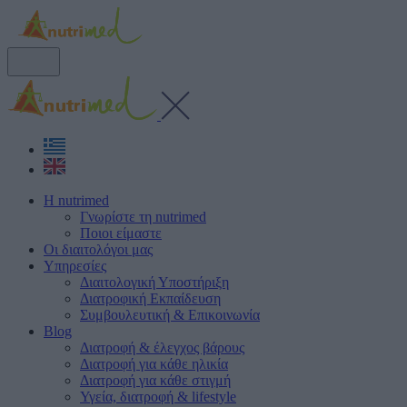
Η nutrimed
Γνωρίστε τη nutrimed
Ποιοι είμαστε
Οι διαιτολόγοι μας
Υπηρεσίες
Διαιτολογική Υποστήριξη
Διατροφική Εκπαίδευση
Συμβουλευτική & Επικοινωνία
Blog
Διατροφή & έλεγχος βάρους
Διατροφή για κάθε ηλικία
Διατροφή για κάθε στιγμή
Υγεία, διατροφή & lifestyle