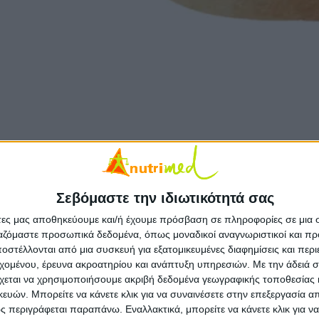
Σεβόμαστε την ιδιωτικότητά σας
, PhD
άτες μας αποθηκεύουμε και/ή έχουμε πρόσβαση σε πληροφορίες σε μια
ργαζόμαστε προσωπικά δεδομένα, όπως μοναδικοί αναγνωριστικοί και 
ύπησε το πρώτο κουδούνι στα σχολεία. Είναι μια περίοδος με ανάμεικτ
στέλλονται από μια συσκευή για εξατομικευμένες διαφημίσεις και περ
ρόγραμμα γεμάτο με υποχρεώσεις, από την άλλη, όμως, ξαναβρίσκουν τ
εχομένου, έρευνα ακροατηρίου και ανάπτυξη υπηρεσιών.
Με την άδειά σα
χεται να χρησιμοποιήσουμε ακριβή δεδομένα γεωγραφικής τοποθεσίας 
 το 1/3 της μέρας των παιδιών; Και μιλάμε για ώρες γεμάτες με δρασ
ών. Μπορείτε να κάνετε κλικ για να συναινέσετε στην επεξεργασία απ
ιμα θρεπτικά συστατικά
που είναι απαραίτητα για να ανταπεξέλθουν 
 περιγράφεται παραπάνω. Εναλλακτικά, μπορείτε να κάνετε κλικ για να