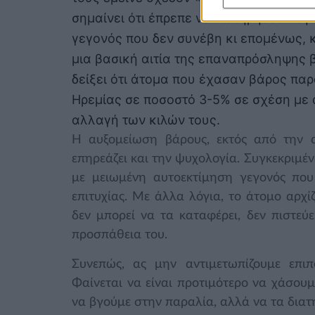
σημαίνει ότι έπρεπε να διατηρήσουν τη
γεγονός που δεν συνέβη κι επομένως, κ
μια βασική αιτία της επαναπρόσληψης 
δείξει ότι άτομα που έχασαν βάρος π
Ηρεμίας σε ποσοστό 3-5% σε σχέση με 
αλλαγή των κιλών τους.
Η αυξομείωση βάρους, εκτός από την 
επηρεάζει και την ψυχολογία. Συγκεκριμένα
με μειωμένη αυτοεκτίμηση γεγονός που
επιτυχίας. Με άλλα λόγια, το άτομο αρχί
δεν μπορεί να τα καταφέρει, δεν πιστεύ
προσπάθεια του.
Συνεπώς, ας μην αντιμετωπίζουμε επι
Φαίνεται να είναι προτιμότερο να χάσου
να βγούμε στην παραλία, αλλά να τα διατ