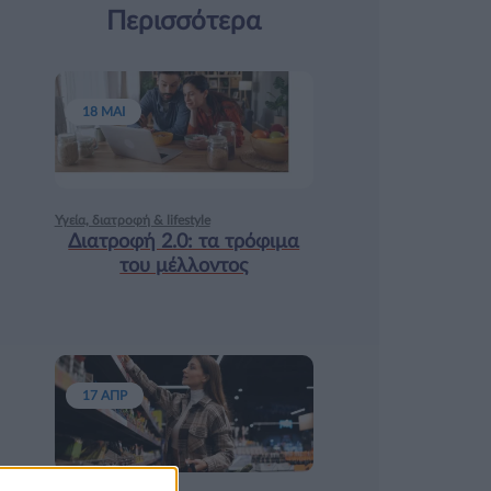
Περισσότερα
18 ΜΑΙ
Υγεία, διατροφή & lifestyle
Διατροφή 2.0: τα τρόφιμα
του μέλλοντος
17 ΑΠΡ