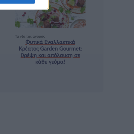
9 ΔΕΚ
Τα νέα της αγοράς
Φυτικά Εναλλακτικά
Κρέατος Garden Gourmet:
θρέψη και απόλαυση σε
κάθε γεύμα!