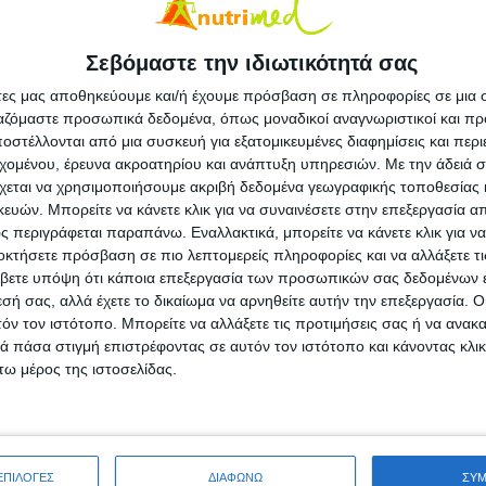
εν χάλασε ο κόσμος», είναι μια συχνή
φώνως κι άλλοτε όχι. Όμως, αυτή η συχνή
Σεβόμαστε την ιδιωτικότητά σας
όπως είναι ευρύτερα γνωστό μήπως τελικά δεν
ει ο κόσμος» με την επαναπρόσληψη βάρους;
άτες μας αποθηκεύουμε και/ή έχουμε πρόσβαση σε πληροφορίες σε μια
ργαζόμαστε προσωπικά δεδομένα, όπως μοναδικοί αναγνωριστικοί και 
sity έρχεται να αναδείξει ένα καυτό θέμα
στέλλονται από μια συσκευή για εξατομικευμένες διαφημίσεις και περ
εχομένου, έρευνα ακροατηρίου και ανάπτυξη υπηρεσιών.
Με την άδειά σα
σαν 14 άτομα που πήραν μέρος στη
χεται να χρησιμοποιήσουμε ακριβή δεδομένα γεωγραφικής τοποθεσίας 
ική και κατάφεραν να χάσουν περίπου 50
ών. Μπορείτε να κάνετε κλικ για να συναινέσετε στην επεξεργασία απ
 εκπομπής. Ωστόσο, όταν τους
 περιγράφεται παραπάνω. Εναλλακτικά, μπορείτε να κάνετε κλικ για να
οκτήσετε πρόσβαση σε πιο λεπτομερείς πληροφορίες και να αλλάξετε τι
, βρέθηκε ότι η πλειοψηφία των
βετε υπόψη ότι κάποια επεξεργασία των προσωπικών σας δεδομένων ε
ε. Όμως, το ανησυχητικότερο όλων δεν
εσή σας, αλλά έχετε το δικαίωμα να αρνηθείτε αυτήν την επεξεργασία. 
τους βάρος, αλλά ότι παρατηρήθηκε μια
τόν τον ιστότοπο. Μπορείτε να αλλάξετε τις προτιμήσεις σας ή να ανακα
 πάσα στιγμή επιστρέφοντας σε αυτόν τον ιστότοπο και κάνοντας κλι
 ρυθμού. Γνωρίζουμε ότι χάνοντας βάρος ο
ω μέρος της ιστοσελίδας.
 χάνει πολύτιμους ιστούς (κυρίως λίπος,
αι με τα άτομα της μελέτης. Ωστόσο, όταν
 των κιλών που έχασαν, ο μεταβολισμός
ΕΠΙΛΟΓΕΣ
ΔΙΑΦΩΝΩ
ΣΥ
επίπεδα της απώλειας. Πρακτικά, αυτό