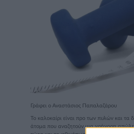
Γράφει ο Αναστάσιος Παπαλαζάρου
Το καλοκαίρι είναι προ των πυλών και τα 
άτομα που αναζητούν μια γρήγορη απώλει