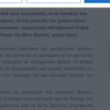
ν θερμιδική τους πρόσληψη πολύ χαμηλά,
ατά τους συγγραφείς, αυτό αποτελεί και
βάρους. Άλλες μελέτες του χώρου έχουν
αρουσίασαν χαμηλότερο Μεταβολικό Ρυθμό
άτομα του ίδιου βάρους, χωρίς όμως
αρνητική διάσταση του μεταβολικού ρυθμού
, έχει φανεί ότι το φαινόμενο yo-yo σχετίζεται
 επηρεάζει σε καθοριστικό βαθμό το βαθμό
ζει να διαμορφώνει μια ισχυρή πεποίθηση ότι
ει στις δυνάμεις του και σύντομα παρατά την
πόλαια το φαινόμενο της απώλειας βάρους.
με λιγότερα κιλά από αυτά που θα θέλαμε για
ηρήσουμε, από ότι να τα χάσουμε γρήγορα και