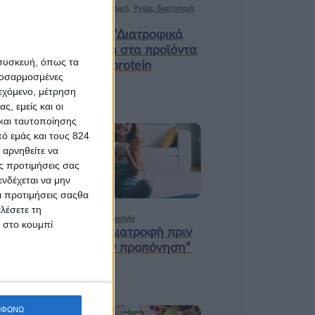
Ισορροπημένη διατροφή
,
Υγεία, διατροφή
& lifestyle
Κεφάλαιο “Διατροφικά
trends”: zoοm στα προϊόντα
 συσκευή, όπως τα
high protein
προσαρμοσμένες
ιεχόμενο, μέτρηση
ς, εμείς και οι
και ταυτοποίησης
ό εμάς και τους 824
18 ΦΕΒ
 αρνηθείτε να
ς προτιμήσεις σας
νδέχεται να μην
Οι προτιμήσεις σαςθα
λέσετε τη
Υγεία, διατροφή & lifestyle
κ στο κουμπί
Κεφάλαιο “Διατροφή πριν
και μετά την προπόνηση”
ΜΦΩΝΩ