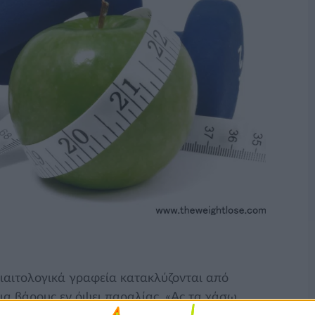
διαιτολογικά γραφεία κατακλύζονται από
α βάρους εν όψει παραλίας. «Ας τα χάσω