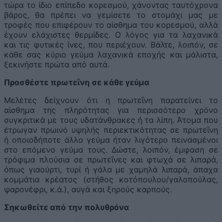
τώρα το ίδιο επίπεδο κορεσμού, χάνοντας ταυτόχρονα
βάρος, θα πρέπει να γεμίσετε το στομάχι μας με
τροφές που επιφέρουν το αίσθημα του κορεσμού, αλλά
έχουν ελάχιστες θερμίδες. Ο λόγος για τα λαχανικά
και τις φυτικές ίνες, που περιέχουν. Βάλτε, λοιπόν, σε
κάθε σας κύριο γεύμα λαχανικά εποχής και μάλιστα,
ξεκινήστε πρώτα από αυτά.
Προσθέστε πρωτεΐνη σε κάθε γεύμα
Μελέτες δείχνουν ότι η πρωτεΐνη παρατείνει το
αίσθημα της πληρότητας για περισσότερο χρόνο
συγκριτικά με τους υδατάνθρακες ή τα λίπη. Άτομα που
έτρωγαν πρωινό υψηλής περιεκτικότητας σε πρωτεΐνη
ή οποιοδήποτε άλλο γεύμα ήταν λιγότερο πεινασμένοι
στο επόμενο γεύμα τους. Δώστε, λοιπόν, έμφαση σε
τρόφιμα πλούσια σε πρωτεΐνες και φτωχά σε λιπαρά,
όπως γιαούρτι, τυρί ή γάλα με χαμηλά λιπαρά, άπαχα
κομμάτια κρέατος (στήθος κοτόπουλου/γαλοπούλας,
ψαρονέφρι, κ.ά.), αυγά και ξηρούς καρπούς.
Σηκωθείτε από την πολυθρόνα