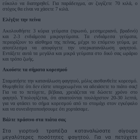
εύκολο να διατηρηθεί. Για παράδειγμα, αν ζυγίζετε 70 κιλά, ο
στόχος θα είναι να χάσετε 7 κιλά.
Ελέγξτε την πείνα
Ακολουθήστε 3 κύρια γεύματα (πρωινό, μεσημεριανό, βραδινό)
και 2-3 ενδιάμεσα μικρογεύματα. Τα ενδιάμεσα γεύματα,
περιορίζουν το αίσθημα της πείνας, μέχρι το επόμενο γεύμα, με
αποτέλεσμα να αποφύγετε την υπερκατανάλωση φαγητού.
Εντάξετε αυτά τα μεγάλα και μικρά γεύματα στο δικό σας ωράριο
και τρόπο ζωής.
Ακούστε τα σήματα κορεσμού
Σταματήστε την κατανάλωση φαγητού, μόλις αισθανθείτε κορεσμό.
Θυμηθείτε ότι δεν είστε υποχρεωμένοι να αδειάσετε το πιάτο σας!
Για να το πετύχετε, βέβαια, χρειάζεται να δώσετε χρόνο στο
φαγητό. Υπολογίζεται, ότι απαιτούνται τουλάχιστον 20-30 λεπτά,
για να φτάσει το σήμα κορεσμού από το στομάχι στον εγκέφαλο
και να συνειδητοποιήσουμε ότι χορτάσαμε.
Βάλτε πράσινο στα πιάτα σας
Στα γιορτινά τραπέζια καταναλώσατε σίγουρα
μεγαλύτερες ποσότητες φαγητού. Για να πετύχετε