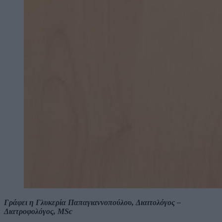
Γράφει η Γλυκερία Παπαγιαννοπούλου,
Διαιτολόγος –
Διατροφολόγος, MSc