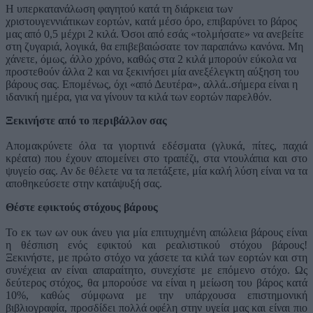
Η υπερκατανάλωση φαγητού κατά τη διάρκεια των
χριστουγεννιάτικων εορτών, κατά μέσο όρο, επιβαρύνει το βάρος
μας από 0,5 μέχρι 2 κιλά. Όσοι από εσάς «τολμήσατε» να ανεβείτε
στη ζυγαριά, λογικά, θα επιβεβαιώσατε τον παραπάνω κανόνα. Μη
χάνετε, όμως, άλλο χρόνο, καθώς στα 2 κιλά μπορούν εύκολα να
προστεθούν άλλα 2 και να ξεκινήσει μία ανεξέλεγκτη αύξηση του
βάρους σας. Επομένως, όχι «από Δευτέρα», αλλά..σήμερα είναι η
ιδανική ημέρα, για να γίνουν τα κιλά των εορτών παρελθόν.
Ξεκινήστε από το περιβάλλον σας
Απομακρύνετε όλα τα γιορτινά εδέσματα (γλυκά, πίτες, παχιά
κρέατα) που έχουν απομείνει στο τραπέζι, στα ντουλάπια και στο
ψυγείο σας. Αν δε θέλετε να τα πετάξετε, μία καλή λύση είναι να τα
αποθηκεύσετε στην κατάψυξή σας.
Θέστε εφικτούς στόχους βάρους
Το εκ των ων ουκ άνευ για μία επιτυχημένη απώλεια βάρους είναι
η θέσπιση ενός εφικτού και ρεαλιστικού στόχου βάρους!
Ξεκινήστε, με πρώτο στόχο να χάσετε τα κιλά των εορτών και στη
συνέχεια αν είναι απαραίτητο, συνεχίστε με επόμενο στόχο. Ως
δεύτερος στόχος, θα μπορούσε να είναι η μείωση του βάρος κατά
10%, καθώς σύμφωνα με την υπάρχουσα επιστημονική
βιβλιογραφία, προσδίδει πολλά οφέλη στην υγεία μας και είναι πιο