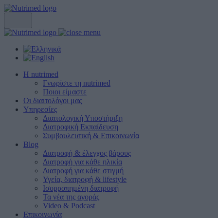
Η nutrimed
Γνωρίστε τη nutrimed
Ποιοι είμαστε
Οι διαιτολόγοι μας
Υπηρεσίες
Διαιτολογική Υποστήριξη
Διατροφική Εκπαίδευση
Συμβουλευτική & Επικοινωνία
Blog
Διατροφή & έλεγχος βάρους
Διατροφή για κάθε ηλικία
Διατροφή για κάθε στιγμή
Υγεία, διατροφή & lifestyle
Ισορροπημένη διατροφή
Τα νέα της αγοράς
Video & Podcast
Επικοινωνία