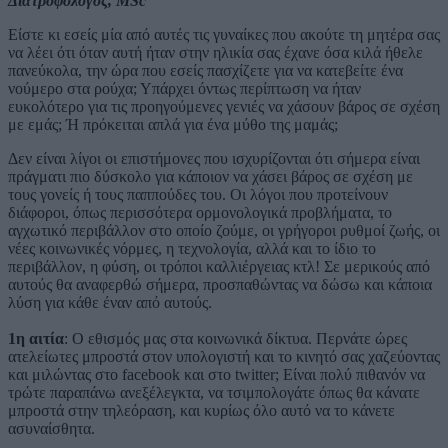
Διατροφολόγος, MSc
Είστε κι εσείς μία από αυτές τις γυναίκες που ακούτε τη μητέρα σας
να λέει ότι όταν αυτή ήταν στην ηλικία σας έχανε όσα κιλά ήθελε
πανεύκολα, την ώρα που εσείς πασχίζετε για να κατεβείτε ένα
νούμερο στα ρούχα; Υπάρχει όντως περίπτωση να ήταν
ευκολότερο για τις προηγούμενες γενιές να χάσουν βάρος σε σχέση
με εμάς; Ή πρόκειται απλά για ένα μύθο της μαμάς;
Δεν είναι λίγοι οι επιστήμονες που ισχυρίζονται ότι σήμερα είναι
πράγματι πιο δύσκολο για κάποιον να χάσει βάρος σε σχέση με
τους γονείς ή τους παππούδες του. Οι λόγοι που προτείνουν
διάφοροι, όπως περισσότερα ορμονολογικά προβλήματα, το
αγχωτικό περιβάλλον στο οποίο ζούμε, οι γρήγοροι ρυθμοί ζωής, οι
νέες κοινωνικές νόρμες, η τεχνολογία, αλλά και το ίδιο το
περιβάλλον, η φύση, οι τρόποι καλλιέργειας κτλ! Σε μερικούς από
αυτούς θα αναφερθώ σήμερα, προσπαθώντας να δώσω και κάποια
λύση για κάθε έναν από αυτούς.
1η αιτία
: Ο εθισμός μας στα κοινωνικά δίκτυα. Περνάτε ώρες
ατελείωτες μπροστά στον υπολογιστή και το κινητό σας χαζεύοντας
και μιλώντας στο facebook και στο twitter; Είναι πολύ πιθανόν να
τρώτε παραπάνω ανεξέλεγκτα, να τσιμπολογάτε όπως θα κάνατε
μπροστά στην τηλεόραση, και κυρίως όλο αυτό να το κάνετε
ασυναίσθητα.