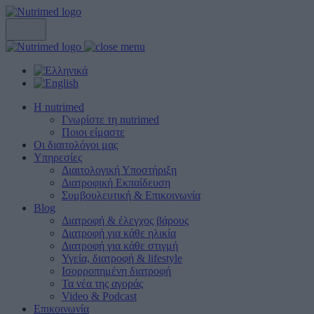
Η nutrimed
Γνωρίστε τη nutrimed
Ποιοι είμαστε
Οι διαιτολόγοι μας
Υπηρεσίες
Διαιτολογική Υποστήριξη
Διατροφική Εκπαίδευση
Συμβουλευτική & Επικοινωνία
Blog
Διατροφή & έλεγχος βάρους
Διατροφή για κάθε ηλικία
Διατροφή για κάθε στιγμή
Υγεία, διατροφή & lifestyle
Ισορροπημένη διατροφή
Τα νέα της αγοράς
Video & Podcast
Επικοινωνία