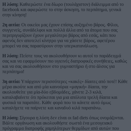
Η λύση;
Καθιερώστε ένα δίωρο (τουλάχιστον) διάλειμμα από το
facebook και αφιερώστε το στην άσκηση, το περπάτημα, γενικά
στην κίνηση!
2η αιτία:
Οι οικείοι μας έχουν επίσης αυξημένο βάρος. Φίλοι,
συγγενείς, συνάδελφοι και πολλά άλλα από τα άτομα που σας
περιτριγυρίζουν έχουν μεγαλύτερο βάρος από εσάς, κάτι που
αφενός δεν αποτελεί κίνητρο για να χάσετε βάρος, αφετέρου
μπορεί να σας παρασύρουν στην υπερκατανάλωση.
Η λύση;
Πείστε τους να ακολουθήσουν κι αυτοί το παράδειγμά
σας και να εφαρμόσουν πιο υγιεινές διατροφικές συνήθειες, καθώς
και να σας ακολουθήσουν στο γυμναστήριο ή στο άλσος για
περπάτημα!
3η αιτία:
Υπάρχουν περισσότερες «κακές» δίαιτες από ποτέ! Κάθε
μέρα ακούτε και από μία καινούρια «μαγική» δίαιτα, την
ακολουθείτε για μία-δύο εβδομάδες, χάνετε 2-3 κιλά,
καταλαβαίνετε ότι πρόκειται για μια απόλυτα τρελή δίαιτα και
φυσικά τα παρατάτε. Κάθε φορά που το κάνετε αυτό όμως
καταλήγετε να παίρνετε και καναδυό κιλά παραπάνω.
Η λύση;
Σίγουρα η λύση δεν είναι οι fad diets όπως ονομάζονται.
Βάλτε οργάνωση και ακολουθήστε σωστά ένα μεσογειακό
πρόγραμμα διατροφής χαμηλότερων θερμίδων από αυτών που