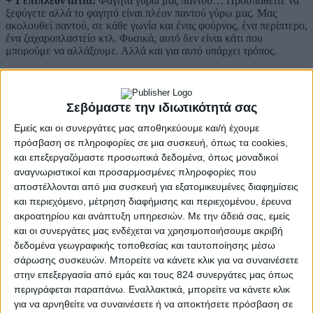
+ 1 επιπλέον αιτία:
Φαγητά γύρω μας παντού… Προσπαθείτε να
ξεφύγετε αλλά το φαγητό είναι πλέον παντού γύρω μας. Μας
ακολουθεί παντού, σε κάθε γωνία και ένας φούρνος, ένα περίπτερο,
ένα ζαχαροπλαστείο κτλ. Φυσικά, αυτό δεν είναι κάτι που
μπορούμε να αλλάξουμε. Αλλά και για αυτό υπάρχει τρόπος.
Η λύση;
Οργανώστε καλύτερα τα γεύματά σας, π.χ. τρώτε
συστηματικά ανά τρεις ώρες, ώστε να ρυθμίζετε καλύτερα την
πείνα σας, και έτσι να μπορείτε να αντισταθείτε στην υπερπληθώρα
Σεβόμαστε την ιδιωτικότητά σας
τροφίμων και γλυκών που υπάρχουν γύρω μας.
Εμείς και οι συνεργάτες μας αποθηκεύουμε και/ή έχουμε
Μπορεί να μην μπορούμε πάντα να αλλάξουμε το περιβάλλον μας,
πρόσβαση σε πληροφορίες σε μια συσκευή, όπως τα cookies,
αλλά σχεδόν πάντα μπορούμε να φροντίσουμε ώστε να το κάνουμε
και επεξεργαζόμαστε προσωπικά δεδομένα, όπως μοναδικοί
πιο υγιεινό!
αναγνωριστικοί και προσαρμοσμένες πληροφορίες που
αποστέλλονται από μια συσκευή για εξατομικευμένες διαφημίσεις
και περιεχόμενο, μέτρηση διαφήμισης και περιεχομένου, έρευνα
Περισσότερα
ακροατηρίου και ανάπτυξη υπηρεσιών.
Με την άδειά σας, εμείς
και οι συνεργάτες μας ενδέχεται να χρησιμοποιήσουμε ακριβή
δεδομένα γεωγραφικής τοποθεσίας και ταυτοποίησης μέσω
σάρωσης συσκευών. Μπορείτε να κάνετε κλικ για να συναινέσετε
στην επεξεργασία από εμάς και τους 824 συνεργάτες μας όπως
περιγράφεται παραπάνω. Εναλλακτικά, μπορείτε να κάνετε κλικ
για να αρνηθείτε να συναινέσετε ή να αποκτήσετε πρόσβαση σε