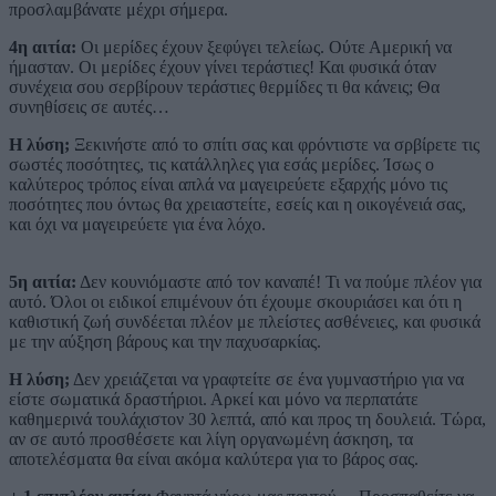
προσλαμβάνατε μέχρι σήμερα.
4η αιτία:
Οι μερίδες έχουν ξεφύγει τελείως. Ούτε Αμερική να
ήμασταν. Οι μερίδες έχουν γίνει τεράστιες! Και φυσικά όταν
συνέχεια σου σερβίρουν τεράστιες θερμίδες τι θα κάνεις; Θα
συνηθίσεις σε αυτές…
Η λύση;
Ξεκινήστε από το σπίτι σας και φρόντιστε να σρβίρετε τις
σωστές ποσότητες, τις κατάλληλες για εσάς μερίδες. Ίσως ο
καλύτερος τρόπος είναι απλά να μαγειρεύετε εξαρχής μόνο τις
ποσότητες που όντως θα χρειαστείτε, εσείς και η οικογένειά σας,
και όχι να μαγειρεύετε για ένα λόχο.
5η αιτία:
Δεν κουνιόμαστε από τον καναπέ! Τι να πούμε πλέον για
αυτό. Όλοι οι ειδικοί επιμένουν ότι έχουμε σκουριάσει και ότι η
καθιστική ζωή συνδέεται πλέον με πλείστες ασθένειες, και φυσικά
με την αύξηση βάρους και την παχυσαρκίας.
Η λύση;
Δεν χρειάζεται να γραφτείτε σε ένα γυμναστήριο για να
είστε σωματικά δραστήριοι. Αρκεί και μόνο να περπατάτε
καθημερινά τουλάχιστον 30 λεπτά, από και προς τη δουλειά. Τώρα,
αν σε αυτό προσθέσετε και λίγη οργανωμένη άσκηση, τα
αποτελέσματα θα είναι ακόμα καλύτερα για το βάρος σας.