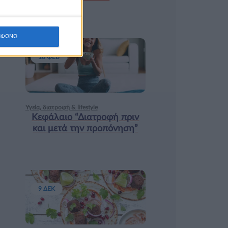
ΜΦΩΝΩ
18 ΦΕΒ
Υγεία, διατροφή & lifestyle
Κεφάλαιο “Διατροφή πριν
και μετά την προπόνηση”
9 ΔΕΚ