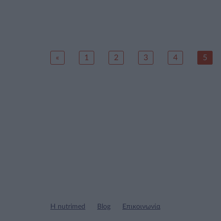
«
1
2
3
4
5
Η nutrimed
Blog
Επικοινωνία