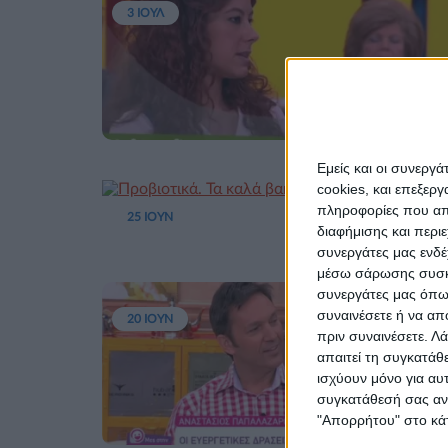
3 ΙΟΥΛ
Εμείς και οι συνεργ
cookies, και επεξε
πληροφορίες που απο
25 ΙΟΥΝ
διαφήμισης και περι
συνεργάτες μας ενδέ
μέσω σάρωσης συσκευ
συνεργάτες μας όπως
συναινέσετε ή να απ
20 ΙΟΥΝ
πριν συναινέσετε.
Λά
απαιτεί τη συγκατάθ
ισχύουν μόνο για αυ
συγκατάθεσή σας ανά
"Απορρήτου" στο κάτ