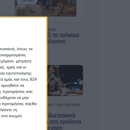
18 ΜΑΙ
Υγεία, διατροφή & lifestyle
Διατροφή 2.0: τα τρόφιμα
του μέλλοντος
 συσκευή, όπως τα
προσαρμοσμένες
ιεχόμενο, μέτρηση
ς, εμείς και οι
και ταυτοποίησης
17 ΑΠΡ
ό εμάς και τους 824
 αρνηθείτε να
ς προτιμήσεις σας
νδέχεται να μην
Οι προτιμήσεις σαςθα
Ισορροπημένη διατροφή
,
Υγεία, διατροφή
λέσετε τη
& lifestyle
Κεφάλαιο “Διατροφικά
κ στο κουμπί
trends”: zoοm στα προϊόντα
high protein