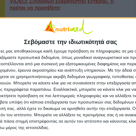
VIDEO: Σύνδρομο Ευερέθιστου Εντέρου. Τι
πρέπει να προσέξετε;
Σεβόμαστε την ιδιωτικότητά σας
άτες μας αποθηκεύουμε και/ή έχουμε πρόσβαση σε πληροφορίες σε μια
ργαζόμαστε προσωπικά δεδομένα, όπως μοναδικοί αναγνωριστικοί και 
VIDEO
Προβιοτικά. Τα καλά βακτήρια του εντέρου
στέλλονται από μια συσκευή για εξατομικευμένες διαφημίσεις και περ
μας.
εχομένου, έρευνα ακροατηρίου και ανάπτυξη υπηρεσιών.
Με την άδειά σα
χεται να χρησιμοποιήσουμε ακριβή δεδομένα γεωγραφικής τοποθεσίας 
ών. Μπορείτε να κάνετε κλικ για να συναινέσετε στην επεξεργασία απ
VIDEO
 περιγράφεται παραπάνω. Εναλλακτικά, μπορείτε να κάνετε κλικ για να
VIDEO: Οι ευεργετικές ιδιότητες του καφέ
οκτήσετε πρόσβαση σε πιο λεπτομερείς πληροφορίες και να αλλάξετε τι
βετε υπόψη ότι κάποια επεξεργασία των προσωπικών σας δεδομένων ε
εσή σας, αλλά έχετε το δικαίωμα να αρνηθείτε αυτήν την επεξεργασία. 
τόν τον ιστότοπο. Μπορείτε να αλλάξετε τις προτιμήσεις σας ή να ανακα
 πάσα στιγμή επιστρέφοντας σε αυτόν τον ιστότοπο και κάνοντας κλι
ω μέρος της ιστοσελίδας.