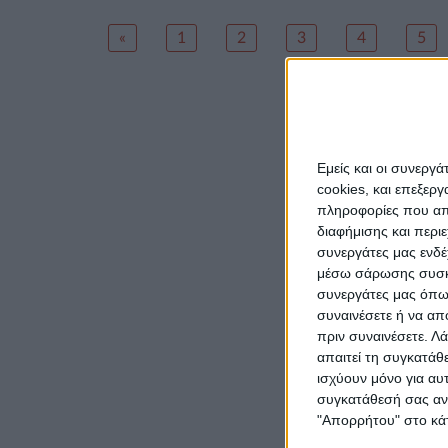
«
1
2
3
4
5
Εμείς και οι συνεργ
cookies, και επεξε
πληροφορίες που απο
διαφήμισης και περι
συνεργάτες μας ενδέ
μέσω σάρωσης συσκευ
συνεργάτες μας όπως
συναινέσετε ή να απ
πριν συναινέσετε.
Λά
απαιτεί τη συγκατάθ
ισχύουν μόνο για αυ
συγκατάθεσή σας ανά
"Απορρήτου" στο κάτ