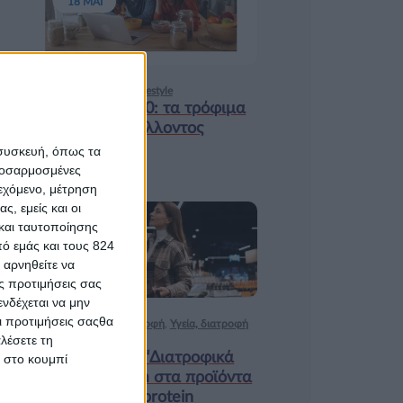
18 ΜΑΙ
Υγεία, διατροφή & lifestyle
Διατροφή 2.0: τα τρόφιμα
του μέλλοντος
 συσκευή, όπως τα
προσαρμοσμένες
ιεχόμενο, μέτρηση
ς, εμείς και οι
και ταυτοποίησης
17 ΑΠΡ
ό εμάς και τους 824
 αρνηθείτε να
ς προτιμήσεις σας
νδέχεται να μην
Οι προτιμήσεις σαςθα
Ισορροπημένη διατροφή
,
Υγεία, διατροφή
λέσετε τη
& lifestyle
Κεφάλαιο “Διατροφικά
κ στο κουμπί
trends”: zoοm στα προϊόντα
high protein