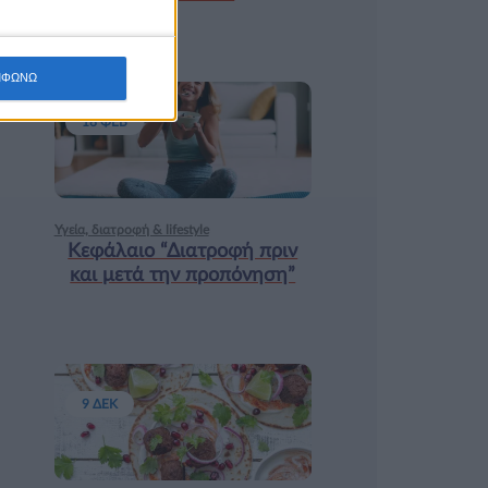
ΜΦΩΝΩ
18 ΦΕΒ
Υγεία, διατροφή & lifestyle
Κεφάλαιο “Διατροφή πριν
και μετά την προπόνηση”
9 ΔΕΚ