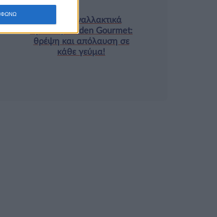
Τα νέα της αγοράς
ΜΦΩΝΩ
Φυτικά Εναλλακτικά
Κρέατος Garden Gourmet:
θρέψη και απόλαυση σε
κάθε γεύμα!