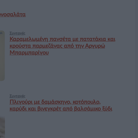
ονοσαλάτα
Συνταγές
Καραμελωμένη πανσέτα με πατατάκια και
κρούστα παρμεζάνας από την Αργυρώ
Μπαρμπαρίγου
Συνταγές
Πλιγούρι με δαμάσκηνο, κοτόπουλο,
καρύδι και βινεγκρέτ από βαλσάμικο ξύδι