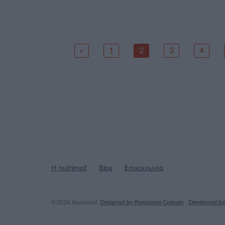
«
1
2
3
4
Η nutrimed
Blog
Επικοινωνία
©2026 Nutrimed.
Designed by Porcupine Colours
-
Developed by