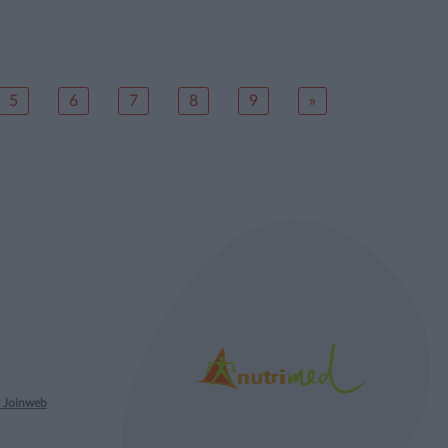
5
6
7
8
9
»
 Joinweb