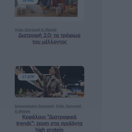
18 ΜΑΙ
Υγεία, διατροφή & lifestyle
Διατροφή 2.0: τα τρόφιμα
του μέλλοντος
17 ΑΠΡ
Ισορροπημένη διατροφή
,
Υγεία, διατροφή
& lifestyle
Κεφάλαιο “Διατροφικά
trends”: zoοm στα προϊόντα
high protein