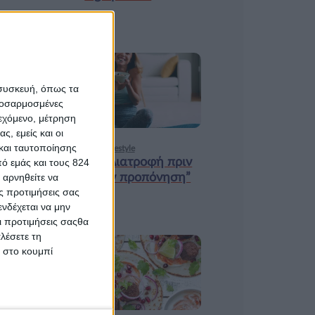
18 ΦΕΒ
 συσκευή, όπως τα
προσαρμοσμένες
ιεχόμενο, μέτρηση
ς, εμείς και οι
και ταυτοποίησης
Υγεία, διατροφή & lifestyle
Κεφάλαιο “Διατροφή πριν
ό εμάς και τους 824
 αρνηθείτε να
και μετά την προπόνηση”
ς προτιμήσεις σας
νδέχεται να μην
Οι προτιμήσεις σαςθα
λέσετε τη
κ στο κουμπί
9 ΔΕΚ