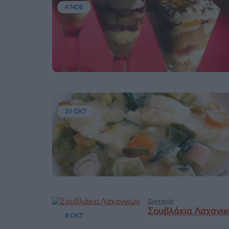
4 ΝΟΕ
25 ΟΚΤ
Συνταγές
Σουβλάκια Λαχανι
8 ΟΚΤ