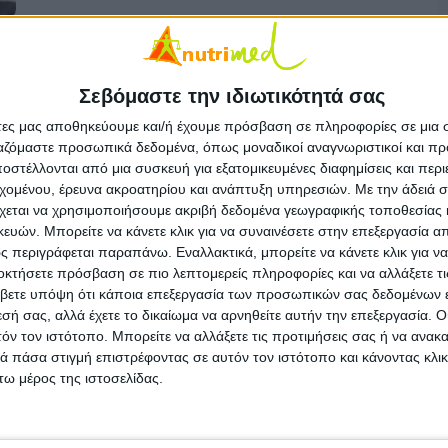
Συνταγές
Συνταγές με κοτόπουλο και η διατροφική
Σεβόμαστε την ιδιωτικότητά σας
τους αξία
άτες μας αποθηκεύουμε και/ή έχουμε πρόσβαση σε πληροφορίες σε μια
ργαζόμαστε προσωπικά δεδομένα, όπως μοναδικοί αναγνωριστικοί και 
στέλλονται από μια συσκευή για εξατομικευμένες διαφημίσεις και περ
εχομένου, έρευνα ακροατηρίου και ανάπτυξη υπηρεσιών.
Με την άδειά σα
χεται να χρησιμοποιήσουμε ακριβή δεδομένα γεωγραφικής τοποθεσίας 
ών. Μπορείτε να κάνετε κλικ για να συναινέσετε στην επεξεργασία απ
 περιγράφεται παραπάνω. Εναλλακτικά, μπορείτε να κάνετε κλικ για να
οκτήσετε πρόσβαση σε πιο λεπτομερείς πληροφορίες και να αλλάξετε τι
Συνταγές
Συνταγή για Μωσαϊκό!
βετε υπόψη ότι κάποια επεξεργασία των προσωπικών σας δεδομένων ε
εσή σας, αλλά έχετε το δικαίωμα να αρνηθείτε αυτήν την επεξεργασία. 
τόν τον ιστότοπο. Μπορείτε να αλλάξετε τις προτιμήσεις σας ή να ανακα
 πάσα στιγμή επιστρέφοντας σε αυτόν τον ιστότοπο και κάνοντας κλι
ω μέρος της ιστοσελίδας.