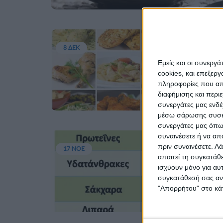
8 ΔΕΚ
Εμείς και οι συνεργ
cookies, και επεξε
πληροφορίες που απο
διαφήμισης και περι
συνεργάτες μας ενδέ
μέσω σάρωσης συσκευ
συνεργάτες μας όπως
συναινέσετε ή να απ
πριν συναινέσετε.
Λά
17 ΝΟΕ
απαιτεί τη συγκατάθ
ισχύουν μόνο για αυ
συγκατάθεσή σας ανά
"Απορρήτου" στο κάτ