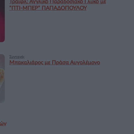
Τράιφλ: Αγγλικό Παραδοσιακό Γλυκό με
“ΠΤΙ-ΜΠΕΡ” ΠΑΠΑΔΟΠΟΥΛΟΥ
Συνταγές
Μπακαλιάρος με Πράσα Αυγολέμονο
κών