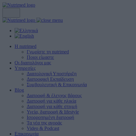
Η nutrimed
Γνωρίστε τη nutrimed
Ποιοι είμαστε
Οι διαιτολόγοι μας
Υπηρεσίες
Διαιτολογική Υποστήριξη
Διατροφική Εκπαίδευση
Συμβουλευτική & Επικοινωνία
Blog
Διατροφή & έλεγχος βάρους
Διατροφή για κάθε ηλικία
Διατροφή για κάθε στιγμή
Υγεία, διατροφή & lifestyle
Ισορροπημένη διατροφή
Τα νέα της αγοράς
Video & Podcast
Επικοινωνία