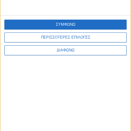
Φυτικά Εναλλακτικά Κρέατος Garden
Gourmet: θρέψη και απόλαυση σε κάθε γεύμα!
9 Δεκ
ΣΥΜΦΩΝΩ
Η nutrimed
ΠΕΡΙΣΣΟΤΕΡΕΣ ΕΠΙΛΟΓΕΣ
Blog
Επικοινωνία
ΔΙΑΦΩΝΩ
©2026 Nutrimed.
Designed by Porcupine Colours
-
Developed by
Joinweb
Τηλέφωνο:
+306936057020