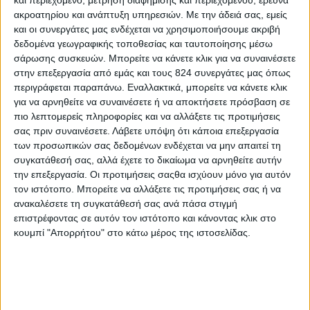
ακροατηρίου και ανάπτυξη υπηρεσιών.
Με την άδειά σας, εμείς
και οι συνεργάτες μας ενδέχεται να χρησιμοποιήσουμε ακριβή
δεδομένα γεωγραφικής τοποθεσίας και ταυτοποίησης μέσω
σάρωσης συσκευών. Μπορείτε να κάνετε κλικ για να συναινέσετε
στην επεξεργασία από εμάς και τους 824 συνεργάτες μας όπως
περιγράφεται παραπάνω. Εναλλακτικά, μπορείτε να κάνετε κλικ
για να αρνηθείτε να συναινέσετε ή να αποκτήσετε πρόσβαση σε
πιο λεπτομερείς πληροφορίες και να αλλάξετε τις προτιμήσεις
Nutrimed
σας πριν συναινέσετε.
Λάβετε υπόψη ότι κάποια επεξεργασία
των προσωπικών σας δεδομένων ενδέχεται να μην απαιτεί τη
2o Φεστιβάλ Ευ Ζην για την Παγκόσµια Ηµέρα
συγκατάθεσή σας, αλλά έχετε το δικαίωμα να αρνηθείτε αυτήν
Επιζώντων Καρκίνου
την επεξεργασία. Οι προτιμήσεις σαςθα ισχύουν μόνο για αυτόν
τον ιστότοπο. Μπορείτε να αλλάξετε τις προτιμήσεις σας ή να
1 Ιούν
ανακαλέσετε τη συγκατάθεσή σας ανά πάσα στιγμή
επιστρέφοντας σε αυτόν τον ιστότοπο και κάνοντας κλικ στο
κουμπί "Απορρήτου" στο κάτω μέρος της ιστοσελίδας.