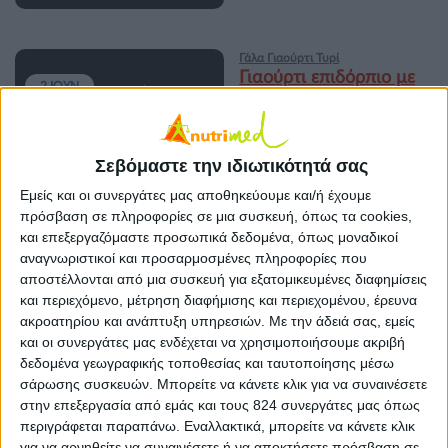
Γάλα Γιαούρτι Τυρί
Γιαούρτι επιδόρπιο με
2 ΙΟΥΝ
φυτικές στερόλες (1%
λιπαρά)
Σεβόμαστε την ιδιωτικότητά σας
Γάλα Γιαούρτι Τυρί
Εμείς και οι συνεργάτες μας αποθηκεύουμε και/ή έχουμε
Γάλα φρέσκο πλήρες
πρόσβαση σε πληροφορίες σε μια συσκευή, όπως τα cookies,
2 ΙΟΥΝ
3,5%
και επεξεργαζόμαστε προσωπικά δεδομένα, όπως μοναδικοί
αναγνωριστικοί και προσαρμοσμένες πληροφορίες που
αποστέλλονται από μια συσκευή για εξατομικευμένες διαφημίσεις
και περιεχόμενο, μέτρηση διαφήμισης και περιεχομένου, έρευνα
ακροατηρίου και ανάπτυξη υπηρεσιών.
Με την άδειά σας, εμείς
Γάλα Γιαούρτι Τυρί
και οι συνεργάτες μας ενδέχεται να χρησιμοποιήσουμε ακριβή
Τυρί κεφαλογραβιέρα
2 ΙΟΥΝ
δεδομένα γεωγραφικής τοποθεσίας και ταυτοποίησης μέσω
Ηπείρου
σάρωσης συσκευών. Μπορείτε να κάνετε κλικ για να συναινέσετε
στην επεξεργασία από εμάς και τους 824 συνεργάτες μας όπως
περιγράφεται παραπάνω. Εναλλακτικά, μπορείτε να κάνετε κλικ
για να αρνηθείτε να συναινέσετε ή να αποκτήσετε πρόσβαση σε