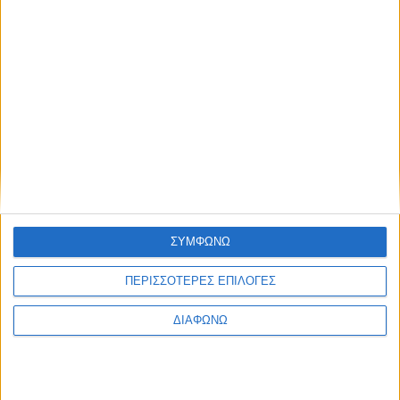
Γάλα Γιαούρτι Τυρί
Τυρί ανθότυρο Ηπείρου
2 ΙΟΥΝ
«
1
2
3
4
5
6
ΣΥΜΦΩΝΩ
ΠΕΡΙΣΣΟΤΕΡΕΣ ΕΠΙΛΟΓΕΣ
ΔΙΑΦΩΝΩ