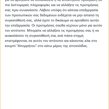
Γάλα Γιαούρτι Τυρί
πιο λεπτομερείς πληροφορίες και να αλλάξετε τις προτιμήσεις
Γάλα σοκολατούχο
σας πριν συναινέσετε.
Λάβετε υπόψη ότι κάποια επεξεργασία
2 ΙΟΥΝ
αποβουτυρωμένο
των προσωπικών σας δεδομένων ενδέχεται να μην απαιτεί τη
συγκατάθεσή σας, αλλά έχετε το δικαίωμα να αρνηθείτε αυτήν
την επεξεργασία. Οι προτιμήσεις σαςθα ισχύουν μόνο για αυτόν
τον ιστότοπο. Μπορείτε να αλλάξετε τις προτιμήσεις σας ή να
ανακαλέσετε τη συγκατάθεσή σας ανά πάσα στιγμή
Γάλα Γιαούρτι Τυρί
επιστρέφοντας σε αυτόν τον ιστότοπο και κάνοντας κλικ στο
Τυρί ροκφόρ
2 ΙΟΥΝ
κουμπί "Απορρήτου" στο κάτω μέρος της ιστοσελίδας.
Γάλα Γιαούρτι Τυρί
Γιαούρτι ρόφημα με
2 ΙΟΥΝ
φυτικές στερόλες (1,5%
λιπαρά)
Γάλα Γιαούρτι Τυρί
Γάλα
2 ΙΟΥΝ