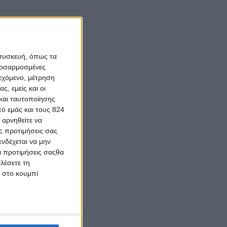
 συσκευή, όπως τα
προσαρμοσμένες
ιεχόμενο, μέτρηση
ς, εμείς και οι
και ταυτοποίησης
ό εμάς και τους 824
 αρνηθείτε να
ς προτιμήσεις σας
νδέχεται να μην
Οι προτιμήσεις σαςθα
λέσετε τη
κ στο κουμπί