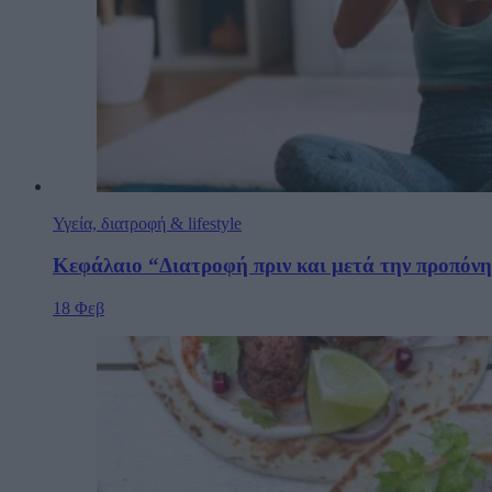
Υγεία, διατροφή & lifestyle
Κεφάλαιο “Διατροφή πριν και μετά την προπόν
18 Φεβ