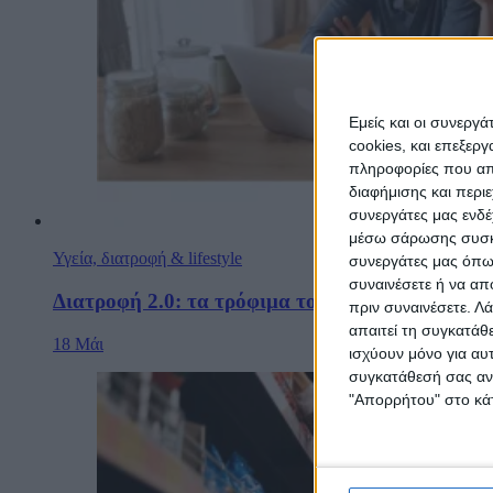
Εμείς και οι συνεργ
cookies, και επεξε
πληροφορίες που απο
διαφήμισης και περι
συνεργάτες μας ενδέ
μέσω σάρωσης συσκευ
Υγεία, διατροφή & lifestyle
συνεργάτες μας όπως
συναινέσετε ή να απ
Διατροφή 2.0: τα τρόφιμα του μέλλοντος
πριν συναινέσετε.
Λά
απαιτεί τη συγκατάθ
18 Μάι
ισχύουν μόνο για αυ
συγκατάθεσή σας ανά
"Απορρήτου" στο κάτ