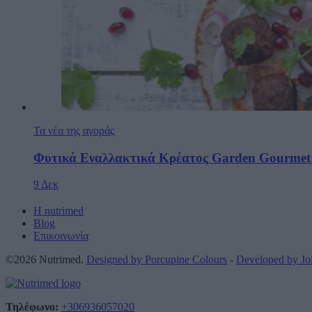
Τα νέα της αγοράς
Φυτικά Εναλλακτικά Κρέατος Garden Gourmet:
9 Δεκ
Η nutrimed
Blog
Επικοινωνία
©2026 Nutrimed.
Designed by Porcupine Colours
-
Developed by J
Τηλέφωνο:
+306936057020