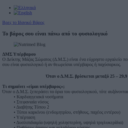
Βρες το Ιδανικό Βάρος
Το βάρος σου είναι πάνω από το φυσιολογικό
ΔΜΣ Υπέρβαρου
Ο Δείκτης Μάζας Σώματος (Δ.Μ.Σ.) είναι ένα εύχρηστο εργαλείο πο
σου είναι φυσιολογικό ή αν θεωρείσαι υπέρβαρος ή παχύσαρκος.
Όταν ο Δ.Μ.Σ. βρίσκεται μεταξύ 25 – 29,9
Τι σημαίνει «είμαι υπέρβαρος»;
Όταν ο Δ.Μ.Σ. ξεπεράσει τα όρια του φυσιολογικού, τότε αυξάνοντα
• Καρδιαγγειακά νοσήματα
• Στεφανιαία νόσος
• Διαβήτης Τύπου 2
• Τύποι καρκίνου (ενδομητρίου, στήθους, παχέος εντέρου)
• Υπέρταση
• Δυσλιπιδαιμία (υψηλή χοληστερίνη, υψηλά τριγλυκερίδια)
• Παθήσεις ήπατος και χοληδόχου κύστης