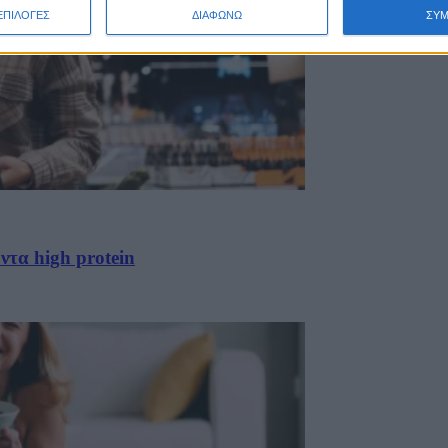
ΕΠΙΛΟΓΕΣ
ΔΙΑΦΩΝΩ
ΣΥ
ντα high protein