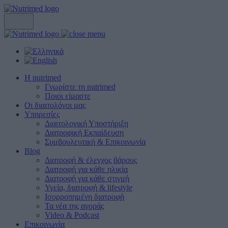
Η nutrimed
Γνωρίστε τη nutrimed
Ποιοι είμαστε
Οι διαιτολόγοι μας
Υπηρεσίες
Διαιτολογική Υποστήριξη
Διατροφική Εκπαίδευση
Συμβουλευτική & Επικοινωνία
Blog
Διατροφή & έλεγχος βάρους
Διατροφή για κάθε ηλικία
Διατροφή για κάθε στιγμή
Υγεία, διατροφή & lifestyle
Ισορροπημένη διατροφή
Τα νέα της αγοράς
Video & Podcast
Επικοινωνία