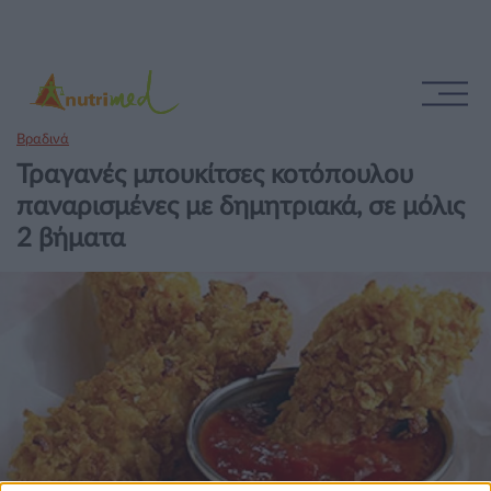
Βραδινά
Τραγανές μπουκίτσες κοτόπουλου
παναρισμένες με δημητριακά, σε μόλις
2 βήματα