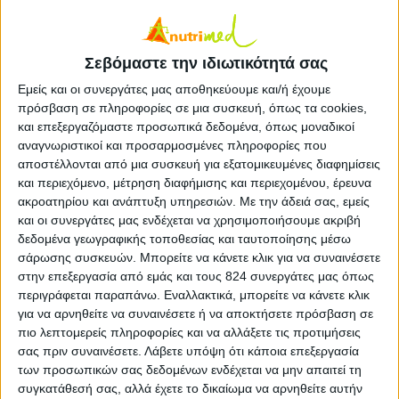
Σεβόμαστε την ιδιωτικότητά σας
Εμείς και οι συνεργάτες μας αποθηκεύουμε και/ή έχουμε
πρόσβαση σε πληροφορίες σε μια συσκευή, όπως τα cookies,
Το κοτόπουλο είναι πλούσιο σε βιταμίνη Β6, η
και επεξεργαζόμαστε προσωπικά δεδομένα, όπως μοναδικοί
οποία είναι απαραίτητη για τον μεταβολισμό των
αναγνωριστικοί και προσαρμοσμένες πληροφορίες που
υδατανθράκων, των λιπών και των πρωτεϊνών, για
αποστέλλονται από μια συσκευή για εξατομικευμένες διαφημίσεις
και περιεχόμενο, μέτρηση διαφήμισης και περιεχομένου, έρευνα
την παραγωγή ερυθρών αιμοσφαιρίων και για την
ακροατηρίου και ανάπτυξη υπηρεσιών.
Με την άδειά σας, εμείς
ενίσχυση του ανοσοποιητικού συστήματος.
και οι συνεργάτες μας ενδέχεται να χρησιμοποιήσουμε ακριβή
δεδομένα γεωγραφικής τοποθεσίας και ταυτοποίησης μέσω
Υλικά
σάρωσης συσκευών. Μπορείτε να κάνετε κλικ για να συναινέσετε
στην επεξεργασία από εμάς και τους 824 συνεργάτες μας όπως
340γρ. στήθος κοτόπουλου χωρίς πέτσα και κόκαλα
περιγράφεται παραπάνω. Εναλλακτικά, μπορείτε να κάνετε κλικ
για να αρνηθείτε να συναινέσετε ή να αποκτήσετε πρόσβαση σε
1 αβγό, χτυπημένο
πιο λεπτομερείς πληροφορίες και να αλλάξετε τις προτιμήσεις
1κ.σ. μέλι
σας πριν συναινέσετε.
Λάβετε υπόψη ότι κάποια επεξεργασία
1κ.γ. μουστάρδα
των προσωπικών σας δεδομένων ενδέχεται να μην απαιτεί τη
συγκατάθεσή σας, αλλά έχετε το δικαίωμα να αρνηθείτε αυτήν
2 κούπες cornflakes, τριμμένα