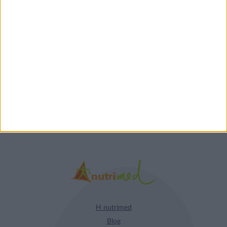
Τα νέα της αγοράς
Φυτικά Εναλλακτικά
9 ΔΕΚ
Κρέατος Garden
Gourmet: θρέψη και
απόλαυση σε κάθε
γεύμα!
Η nutrimed
Blog