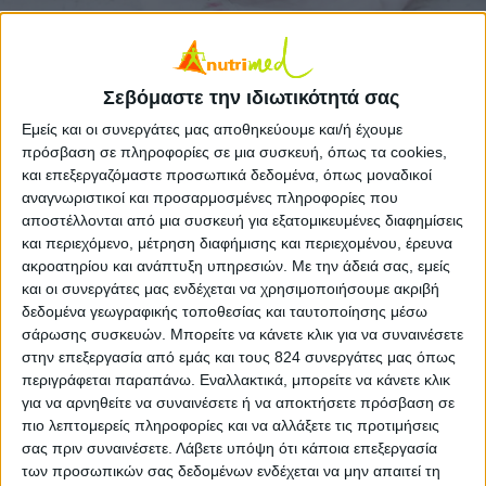
Σεβόμαστε την ιδιωτικότητά σας
Το καλαμπόκι καλή πηγή φυτικών ινών και
Εμείς και οι συνεργάτες μας αποθηκεύουμε και/ή έχουμε
φολικού οξέος, ενώ το 82% των θερμίδων του
πρόσβαση σε πληροφορίες σε μια συσκευή, όπως τα cookies,
προέρχεται από τους υδατάνθρακες.
και επεξεργαζόμαστε προσωπικά δεδομένα, όπως μοναδικοί
αναγνωριστικοί και προσαρμοσμένες πληροφορίες που
Υλικά
αποστέλλονται από μια συσκευή για εξατομικευμένες διαφημίσεις
και περιεχόμενο, μέτρηση διαφήμισης και περιεχομένου, έρευνα
3 φρέσκα καλαμπόκια
ακροατηρίου και ανάπτυξη υπηρεσιών.
Με την άδειά σας, εμείς
50 γρ. βούτυρο
και οι συνεργάτες μας ενδέχεται να χρησιμοποιήσουμε ακριβή
δεδομένα γεωγραφικής τοποθεσίας και ταυτοποίησης μέσω
1 καυτερή πιπεριά
σάρωσης συσκευών. Μπορείτε να κάνετε κλικ για να συναινέσετε
1 λάιμ χυμό και ξύσμα
στην επεξεργασία από εμάς και τους 824 συνεργάτες μας όπως
ανθό αλατιού
περιγράφεται παραπάνω. Εναλλακτικά, μπορείτε να κάνετε κλικ
φρεσκοτριμμένο πιπέρι
για να αρνηθείτε να συναινέσετε ή να αποκτήσετε πρόσβαση σε
πιο λεπτομερείς πληροφορίες και να αλλάξετε τις προτιμήσεις
150 γρ. ψιλοτριμμένη παρμεζάνα
σας πριν συναινέσετε.
Λάβετε υπόψη ότι κάποια επεξεργασία
των προσωπικών σας δεδομένων ενδέχεται να μην απαιτεί τη