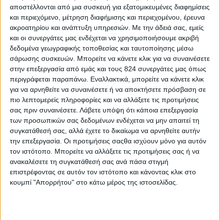
1 κόκκινη πιπεριά κομμένη σε λεπτά μπαστουνάκι
αποστέλλονται από μια συσκευή για εξατομικευμένες διαφημίσεις
λίγο φρεσκοτριμμένο τζίντζερ
και περιεχόμενο, μέτρηση διαφήμισης και περιεχομένου, έρευνα
ακροατηρίου και ανάπτυξη υπηρεσιών.
Με την άδειά σας, εμείς
1 φλ. φύτρες φασολιών η άλλες φύτρες
και οι συνεργάτες μας ενδέχεται να χρησιμοποιήσουμε ακριβή
(προαιρετικά)
δεδομένα γεωγραφικής τοποθεσίας και ταυτοποίησης μέσω
2 κ.σ. λευκό βαλσαμικό ξίδι ΠΑΝ της Οξοποιίας
σάρωσης συσκευών. Μπορείτε να κάνετε κλικ για να συναινέσετε
Ζαφειρόπουλος
στην επεξεργασία από εμάς και τους 824 συνεργάτες μας όπως
περιγράφεται παραπάνω. Εναλλακτικά, μπορείτε να κάνετε κλικ
1 κ.σ. σόγια λίγο φρεσκοτριμμένο πιπέρι
για να αρνηθείτε να συναινέσετε ή να αποκτήσετε πρόσβαση σε
100 γρ. ψιλά noodles ρυζιού
πιο λεπτομερείς πληροφορίες και να αλλάξετε τις προτιμήσεις
20 φύλλα για spring rolls (φύλλα ρυζιού) σπορέλαιο
σας πριν συναινέσετε.
Λάβετε υπόψη ότι κάποια επεξεργασία
των προσωπικών σας δεδομένων ενδέχεται να μην απαιτεί τη
για τηγάνισμα σάλτσα γλυκιάς πιπεριάς για το
συγκατάθεσή σας, αλλά έχετε το δικαίωμα να αρνηθείτε αυτήν
σερβίρισμα
την επεξεργασία. Οι προτιμήσεις σαςθα ισχύουν μόνο για αυτόν
τον ιστότοπο. Μπορείτε να αλλάξετε τις προτιμήσεις σας ή να
Για τη σάλτσα
ανακαλέσετε τη συγκατάθεσή σας ανά πάσα στιγμή
2 σκ. σκόρδο
επιστρέφοντας σε αυτόν τον ιστότοπο και κάνοντας κλικ στο
3 πιπεριές Φλωρίνης
κουμπί "Απορρήτου" στο κάτω μέρος της ιστοσελίδας.
1 μήλο καθαρισμένο και τριμμένο
1/4 φλ. λευκό βαλσαμικό ξίδι ΠΑΝ της Οξοποιίας