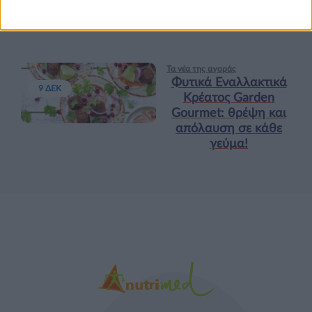
προπόνηση”
Τα νέα της αγοράς
Φυτικά Εναλλακτικά
9 ΔΕΚ
Κρέατος Garden
Gourmet: θρέψη και
απόλαυση σε κάθε
γεύμα!