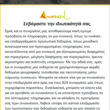
Tο σπανάκι είναι μια τροφή ιδιαίτερα πλούσια σε
βιταμίνες A,B,C, σε φυτικές ίνες, σε σίδηρο,
Σεβόμαστε την ιδιωτικότητά σας
μαγγάνιο, ασβέστιο, φυλλικό οξύ.
Εμείς και οι συνεργάτες μας αποθηκεύουμε και/ή έχουμε
πρόσβαση σε πληροφορίες σε μια συσκευή, όπως τα cookies,
Υλικά:
και επεξεργαζόμαστε προσωπικά δεδομένα, όπως μοναδικοί
αναγνωριστικοί και προσαρμοσμένες πληροφορίες που
αποστέλλονται από μια συσκευή για εξατομικευμένες διαφημίσεις
1/2 κιλό φρέσκο σπανάκι
και περιεχόμενο, μέτρηση διαφήμισης και περιεχομένου, έρευνα
1/2 κιλό διάφορα χόρτα και μυρωδικά: ραδίκια,
ακροατηρίου και ανάπτυξη υπηρεσιών.
Με την άδειά σας, εμείς
ζοχοί, καυκαλήθρες, λαπατα, τσουκνίδες, παζά,
και οι συνεργάτες μας ενδέχεται να χρησιμοποιήσουμε ακριβή
δεδομένα γεωγραφικής τοποθεσίας και ταυτοποίησης μέσω
παπαρούνες (ό,τι βρούμε στο μανάβη ή στη φύση)
σάρωσης συσκευών. Μπορείτε να κάνετε κλικ για να συναινέσετε
1/3 φλ. λάδι
στην επεξεργασία από εμάς και τους 824 συνεργάτες μας όπως
3/4 φλ. τριμμένο κρεμμύδι ξερό
περιγράφεται παραπάνω. Εναλλακτικά, μπορείτε να κάνετε κλικ
για να αρνηθείτε να συναινέσετε ή να αποκτήσετε πρόσβαση σε
1 φλ. κρεμμυδάκια φρέσκα ψιλοκομμένα
πιο λεπτομερείς πληροφορίες και να αλλάξετε τις προτιμήσεις
1 πράσο ψιλοκομμένο – μόνο το άσπρο μέρος του
σας πριν συναινέσετε.
Λάβετε υπόψη ότι κάποια επεξεργασία
(προαιρετικά)
των προσωπικών σας δεδομένων ενδέχεται να μην απαιτεί τη