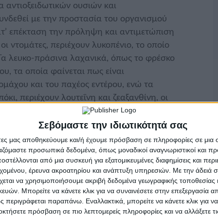
α αντιοξειδωτικών ουσιών και
υνδεθεί με την προστασία του οργανισμού
ατ’ επέκταση την πρόληψη και αντιμετώπιση
οι ντομάτες, περιέχουν λυκοπένιο, το οποίο
 Τα λευκο-πράσινα λαχανικά, όπως το φρέσκο
ου, τα οποία φαίνεται πως είναι
ομάχου και του παχέος εντέρου, ενώ τα
κι, περιέχουν λουτεΐνη και ζεαξανθίνη, οι
ροειδούς χιτώνα του ματιού και εμποδίζουν τη
Σεβόμαστε την ιδιωτικότητά σας
των ετών.
άτες μας αποθηκεύουμε και/ή έχουμε πρόσβαση σε πληροφορίες σε μια
ργαζόμαστε προσωπικά δεδομένα, όπως μοναδικοί αναγνωριστικοί και 
στέλλονται από μια συσκευή για εξατομικευμένες διαφημίσεις και περ
εχομένου, έρευνα ακροατηρίου και ανάπτυξη υπηρεσιών.
Με την άδειά σα
χεται να χρησιμοποιήσουμε ακριβή δεδομένα γεωγραφικής τοποθεσίας 
ών. Μπορείτε να κάνετε κλικ για να συναινέσετε στην επεξεργασία απ
 περιγράφεται παραπάνω. Εναλλακτικά, μπορείτε να κάνετε κλικ για να
οκτήσετε πρόσβαση σε πιο λεπτομερείς πληροφορίες και να αλλάξετε τι