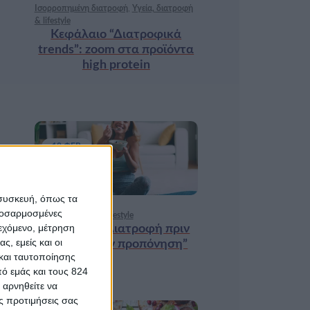
Ισορροπημένη διατροφή
,
Υγεία, διατροφή
& lifestyle
Κεφάλαιο “Διατροφικά
trends”: zoοm στα προϊόντα
high protein
18 ΦΕΒ
 συσκευή, όπως τα
προσαρμοσμένες
Υγεία, διατροφή & lifestyle
ιεχόμενο, μέτρηση
Κεφάλαιο “Διατροφή πριν
ς, εμείς και οι
και μετά την προπόνηση”
και ταυτοποίησης
ό εμάς και τους 824
 αρνηθείτε να
ς προτιμήσεις σας