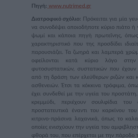
Πηγή:
www.nutrimed.gr
Διατροφικό σχόλιο:
Πρόκειται για μία γευ
να συνοδέψει οποιοδήποτε κύριο πιάτο ή
ψωμί και κάποια πηγή πρωτεΐνης, όπως
χαρακτηριστικό που της προσδίδει ιδια
παρουσιάζει. Τα ζωηρά και λαμπερά χρώμ
οφείλονται κατά κύριο λόγο στην 
φυτοσυστατικών, συστατικών που έχουν
από τη δράση των ελεύθερων ριζών και 
ασθενειών. Έτσι τα κόκκινα τρόφιμα, όπω
έχει συνδεθεί με την υγεία του προστάτη
κρεμμύδι, περιέχουν σουλφίδια του
προστατευτικά έναντι του καρκίνου το
κιτρινο-πράσινα λαχανικά, όπως το καλαμ
οποίες ενισχύουν την υγεία του αμφιβληστ
φθορά του, που επέρχεται με την πάροδο 