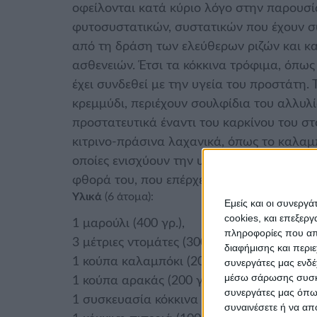
οφείλονται κατά κύριο λόγο στην παρουσί
φυτοσυστατικών, συστατικών που έχουν σ
από τη δράση των ελεύθερων ριζών και κ
ασθενειών. Έτσι τα κόκκινα τρόφιμα, όπως 
έχει συνδεθεί με την υγεία του προστάτη.
κρεμμύδι, περιέχουν σουλφίδια του αλλυλί
προστατευτικά έναντι του καρκίνου του στ
κιτρινο-πράσινα λαχανικά, όπως το καλαμπό
οποίες ενισχύουν την υγεία του αμφιβληστ
φθορά του, που επέρχεται με την πάροδο 
Υλικά
(6 άτομα):
Εμείς και οι συνεργ
cookies, και επεξε
1 μαρούλι (400 γρ.),
πληροφορίες που απο
3 μέτριες ντομάτες (300 γρ.),
διαφήμισης και περι
1 κούπα καλαμπόκι (200 γρ.),
συνεργάτες μας ενδέ
μέσω σάρωσης συσκευ
1 κούπα αρακάς (200 γρ.),
συνεργάτες μας όπως
1 συσκευασία κόκκινα φασόλια (200 γρ.),
συναινέσετε ή να απ