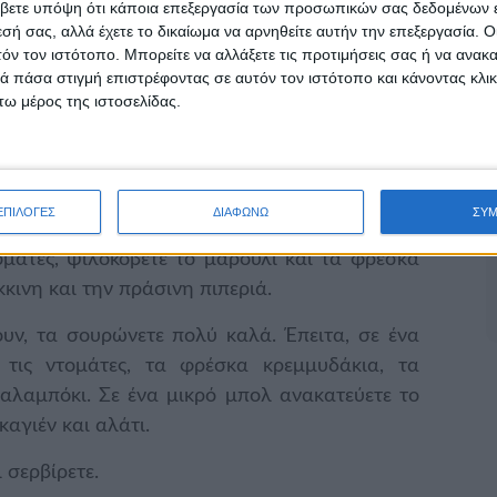
βετε υπόψη ότι κάποια επεξεργασία των προσωπικών σας δεδομένων ε
εσή σας, αλλά έχετε το δικαίωμα να αρνηθείτε αυτήν την επεξεργασία. 
τόν τον ιστότοπο. Μπορείτε να αλλάξετε τις προτιμήσεις σας ή να ανακα
 πάσα στιγμή επιστρέφοντας σε αυτόν τον ιστότοπο και κάνοντας κλι
ω μέρος της ιστοσελίδας.
ΕΠΙΛΟΓΕΣ
ΔΙΑΦΩΝΩ
ΣΥ
ζετε τον αρακά και το καλαμπόκι. Παράλληλα,
τομάτες, ψιλοκόβετε το μαρούλι και τα φρέσκα
κκινη και την πράσινη πιπεριά.
υν, τα σουρώνετε πολύ καλά. Έπειτα, σε ένα
 τις ντομάτες, τα φρέσκα κρεμμυδάκια, τα
 καλαμπόκι. Σε ένα μικρό μπολ ανακατεύετε το
καγιέν και αλάτι.
 σερβίρετε.