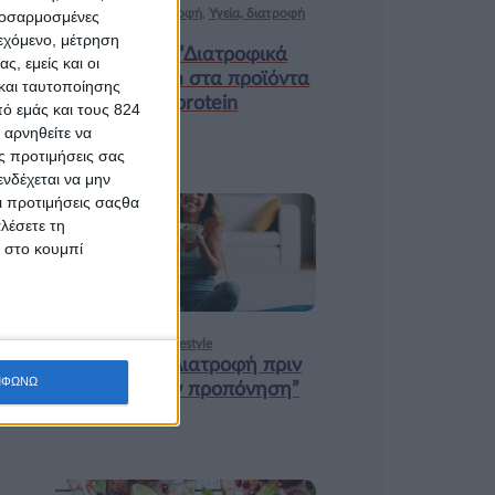
Ισορροπημένη διατροφή
,
Υγεία, διατροφή
προσαρμοσμένες
& lifestyle
ιεχόμενο, μέτρηση
Κεφάλαιο “Διατροφικά
ς, εμείς και οι
trends”: zoοm στα προϊόντα
και ταυτοποίησης
high protein
ό εμάς και τους 824
 αρνηθείτε να
ς προτιμήσεις σας
νδέχεται να μην
Οι προτιμήσεις σαςθα
λέσετε τη
18 ΦΕΒ
κ στο κουμπί
Υγεία, διατροφή & lifestyle
Κεφάλαιο “Διατροφή πριν
ΜΦΩΝΩ
και μετά την προπόνηση”