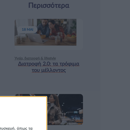
Περισσότερα
18 ΜΑΙ
Υγεία, διατροφή & lifestyle
Διατροφή 2.0: τα τρόφιμα
του μέλλοντος
17 ΑΠΡ
 συσκευή, όπως τα