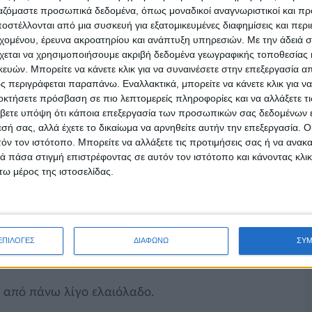
ργαζόμαστε προσωπικά δεδομένα, όπως μοναδικοί αναγνωριστικοί και 
στέλλονται από μια συσκευή για εξατομικευμένες διαφημίσεις και περ
εχομένου, έρευνα ακροατηρίου και ανάπτυξη υπηρεσιών.
Με την άδειά σα
χεται να χρησιμοποιήσουμε ακριβή δεδομένα γεωγραφικής τοποθεσίας 
ών. Μπορείτε να κάνετε κλικ για να συναινέσετε στην επεξεργασία απ
ωτερική πλευρά του προς τα κάτω.
 περιγράφεται παραπάνω. Εναλλακτικά, μπορείτε να κάνετε κλικ για να
οκτήσετε πρόσβαση σε πιο λεπτομερείς πληροφορίες και να αλλάξετε τι
 τρίφτη και τη μισή την κόβουμε σε κυβάκια.
βετε υπόψη ότι κάποια επεξεργασία των προσωπικών σας δεδομένων ε
εσή σας, αλλά έχετε το δικαίωμα να αρνηθείτε αυτήν την επεξεργασία. 
ντομάτας και δεν θα χρειαστεί να τον βρέξουμε
τόν τον ιστότοπο. Μπορείτε να αλλάξετε τις προτιμήσεις σας ή να ανακα
 πάσα στιγμή επιστρέφοντας σε αυτόν τον ιστότοπο και κάνοντας κλι
ω μέρος της ιστοσελίδας.
τα προσθέτουμε το ξύδι, τη ζάχαρη ( ή το μέλι
ένο βασιλικό και το ψιλοκομμένο θυμάρι και
με σύμφωνα με τις προτειμήσεις μας.
ΕΠΙΛΟΓΕΣ
ΔΙΑΦΩΝΩ
ΣΥ
πούν την οξύτητα του ντάκου γι’ αυτό και είναι
ι από πάνω λίγο ελαιόλαδο.