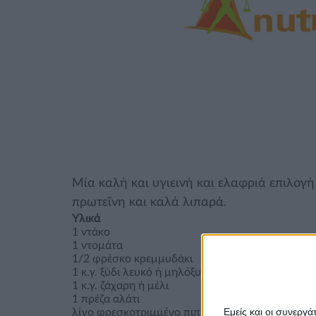
Μία καλή και υγιεινή και ελαφριά επιλογ
πρωτεΐνη και καλά λιπαρά.
Υλικά
1 ντάκο
1 ντομάτα
1/2 φρέσκο κρεμμυδάκι
1 κ.γ. ξύδι λευκό ή μηλόξυδο
1 κ.γ. ζάχαρη ή μέλι
1 πρέζα αλάτι
Εμείς και οι συνεργ
λίγο φρεσκοτριμμένο πιπέρι