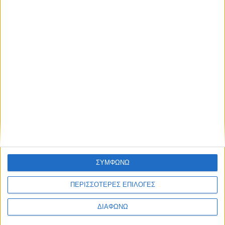
Περισσότερα
Υγεία, διατροφή & lifestyle
Διατροφή 2.0: τα
18 ΜΑΙ
τρόφιμα του
ΣΥΜΦΩΝΩ
μέλλοντος
ΠΕΡΙΣΣΟΤΕΡΕΣ ΕΠΙΛΟΓΕΣ
ΔΙΑΦΩΝΩ
Ισορροπημένη διατροφή
,
Υγεία,
διατροφή & lifestyle