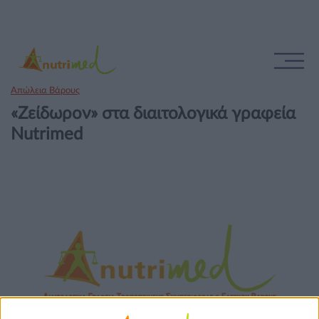
Απώλεια Βάρους
«Ζείδωρον» στα διαιτολογικά γραφεία
Nutrimed