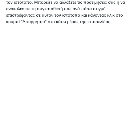
τον ιστότοπο. Μπορείτε να αλλάξετε τις προτιμήσεις σας ή να
ψωνίζουμε;
ανακαλέσετε τη συγκατάθεσή σας ανά πάσα στιγμή
επιστρέφοντας σε αυτόν τον ιστότοπο και κάνοντας κλικ στο
Διατροφική Συμπεριφορά:
Πώς να οργανώνουμε
κουμπί "Απορρήτου" στο κάτω μέρος της ιστοσελίδας.
το ημερήσιο διαιτολόγιό μας; Τι να επιλέγουμε σε
ένα μπουφέ;
Αποφυγή της υποτροπής:
Πως θα γίνει το
αποτέλεσμα διαχρονικό; Τι να κάνω εάν ξαναπάρω
μερικά κιλά;
Φυσική δραστηριότητα
: Τι να προτιμήσω, aerobics
ή βάρη; Το γυμναστήριο δεν μου αρέσει. Με τι να
ασχοληθώ;