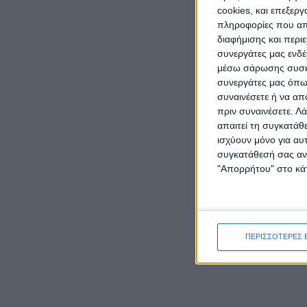
cookies, και επεξε
πληροφορίες που απο
διαφήμισης και περι
συνεργάτες μας ενδέ
μέσω σάρωσης συσκευ
συνεργάτες μας όπως
συναινέσετε ή να απ
πριν συναινέσετε.
Λά
απαιτεί τη συγκατάθ
ισχύουν μόνο για αυ
συγκατάθεσή σας ανά
"Απορρήτου" στο κάτ
ΠΕΡΙΣΣΟΤΕΡΕΣ 