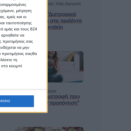
Ισορροπημένη διατροφή
,
Υγεία, διατροφή
προσαρμοσμένες
& lifestyle
ιεχόμενο, μέτρηση
Κεφάλαιο “Διατροφικά
ς, εμείς και οι
trends”: zoοm στα προϊόντα
και ταυτοποίησης
high protein
ό εμάς και τους 824
 αρνηθείτε να
ς προτιμήσεις σας
νδέχεται να μην
Οι προτιμήσεις σαςθα
λέσετε τη
18 ΦΕΒ
κ στο κουμπί
Υγεία, διατροφή & lifestyle
Κεφάλαιο “Διατροφή πριν
ΜΦΩΝΩ
και μετά την προπόνηση”