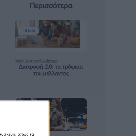
Περισσότερα
18 ΜΑΙ
Υγεία, διατροφή & lifestyle
Διατροφή 2.0: τα τρόφιμα
του μέλλοντος
17 ΑΠΡ
 συσκευή, όπως τα