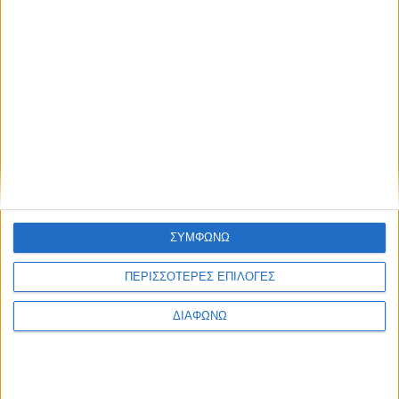
Υγεία, διατροφή & lifestyle
Κεφάλαιο “Διατροφή
18 ΦΕΒ
πριν και μετά την
προπόνηση”
Τα νέα της αγοράς
Φυτικά Εναλλακτικά
9 ΔΕΚ
Κρέατος Garden
ΣΥΜΦΩΝΩ
Gourmet: θρέψη και
απόλαυση σε κάθε
ΠΕΡΙΣΣΟΤΕΡΕΣ ΕΠΙΛΟΓΕΣ
γεύμα!
ΔΙΑΦΩΝΩ