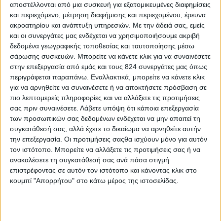
αποστέλλονται από μια συσκευή για εξατομικευμένες διαφημίσεις
και περιεχόμενο, μέτρηση διαφήμισης και περιεχομένου, έρευνα
ακροατηρίου και ανάπτυξη υπηρεσιών.
Με την άδειά σας, εμείς
και οι συνεργάτες μας ενδέχεται να χρησιμοποιήσουμε ακριβή
δεδομένα γεωγραφικής τοποθεσίας και ταυτοποίησης μέσω
Περισσότερα
σάρωσης συσκευών. Μπορείτε να κάνετε κλικ για να συναινέσετε
στην επεξεργασία από εμάς και τους 824 συνεργάτες μας όπως
περιγράφεται παραπάνω. Εναλλακτικά, μπορείτε να κάνετε κλικ
Υγεία, διατροφή & lifestyle
για να αρνηθείτε να συναινέσετε ή να αποκτήσετε πρόσβαση σε
Διατροφή 2.0: τα
18 ΜΑΙ
πιο λεπτομερείς πληροφορίες και να αλλάξετε τις προτιμήσεις
τρόφιμα του
σας πριν συναινέσετε.
Λάβετε υπόψη ότι κάποια επεξεργασία
μέλλοντος
των προσωπικών σας δεδομένων ενδέχεται να μην απαιτεί τη
συγκατάθεσή σας, αλλά έχετε το δικαίωμα να αρνηθείτε αυτήν
την επεξεργασία. Οι προτιμήσεις σαςθα ισχύουν μόνο για αυτόν
τον ιστότοπο. Μπορείτε να αλλάξετε τις προτιμήσεις σας ή να
Ισορροπημένη διατροφή
,
Υγεία,
ανακαλέσετε τη συγκατάθεσή σας ανά πάσα στιγμή
διατροφή & lifestyle
επιστρέφοντας σε αυτόν τον ιστότοπο και κάνοντας κλικ στο
17 ΑΠΡ
Κεφάλαιο
κουμπί "Απορρήτου" στο κάτω μέρος της ιστοσελίδας.
“Διατροφικά trends”:
zoοm στα προϊόντα
high protein