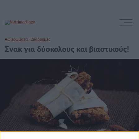
Αφιερώματα - Διαδρομές
Σνακ για δύσκολους και βιαστικούς!