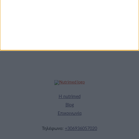
Φυτικά Εναλλακτικά
9 ΔΕΚ
Κρέατος Garden
Gourmet: θρέψη και
απόλαυση σε κάθε
γεύμα!
Η nutrimed
Blog
Επικοινωνία
Τηλέφωνο:
+306936057020