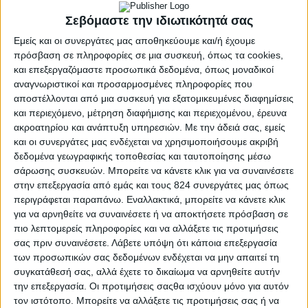
Σεβόμαστε την ιδιωτικότητά σας
Εμείς και οι συνεργάτες μας αποθηκεύουμε και/ή έχουμε
Στο nutrimed.gr σας παρουσιάζουμε 30 εύκολους
πρόσβαση σε πληροφορίες σε μια συσκευή, όπως τα cookies,
τρόπους και λόγους για να εντάξετε τα δημητριακά
και επεξεργαζόμαστε προσωπικά δεδομένα, όπως μοναδικοί
ολικής άλεσης στην καθημερινή σας διατροφή!
αναγνωριστικοί και προσαρμοσμένες πληροφορίες που
αποστέλλονται από μια συσκευή για εξατομικευμένες διαφημίσεις
Εσείς θα τους δοκιμάσετε;
και περιεχόμενο, μέτρηση διαφήμισης και περιεχομένου, έρευνα
Θέλετε να απολαμβάνετε θρεπτικά και νόστιμα σνακ, τα οποία δεν
ακροατηρίου και ανάπτυξη υπηρεσιών.
Με την άδειά σας, εμείς
απαιτούν να αφιερώσετε χρόνο στην προετοιμασία τους; Σκαρφιστείτε
γρήγορα σνακ χρησιμοποιώντας τρόφιμα ολικής αλέσεως. Ενδεικτικά:
και οι συνεργάτες μας ενδέχεται να χρησιμοποιήσουμε ακριβή
δεδομένα γεωγραφικής τοποθεσίας και ταυτοποίησης μέσω
σάρωσης συσκευών. Μπορείτε να κάνετε κλικ για να συναινέσετε
στην επεξεργασία από εμάς και τους 824 συνεργάτες μας όπως
περιγράφεται παραπάνω. Εναλλακτικά, μπορείτε να κάνετε κλικ
για να αρνηθείτε να συναινέσετε ή να αποκτήσετε πρόσβαση σε
πιο λεπτομερείς πληροφορίες και να αλλάξετε τις προτιμήσεις
σας πριν συναινέσετε.
Λάβετε υπόψη ότι κάποια επεξεργασία
των προσωπικών σας δεδομένων ενδέχεται να μην απαιτεί τη
συγκατάθεσή σας, αλλά έχετε το δικαίωμα να αρνηθείτε αυτήν
την επεξεργασία. Οι προτιμήσεις σαςθα ισχύουν μόνο για αυτόν
• Βάλτε στην τσάντα σας από το βράδυ μία μπάρα
τον ιστότοπο. Μπορείτε να αλλάξετε τις προτιμήσεις σας ή να