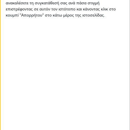
δημητριακών ολικής άλεσης και 1 μπανάνα
ανακαλέσετε τη συγκατάθεσή σας ανά πάσα στιγμή
επιστρέφοντας σε αυτόν τον ιστότοπο και κάνοντας κλικ στο
• Σε ένα σακουλάκι βάλτε θρυμματισμένους
κουμπί "Απορρήτου" στο κάτω μέρος της ιστοσελίδας.
ανάλατους ξηρούς καρπούς, αποξηραμένα φρούτα
και δημητριακά πρωινού ολικής αλέσεως.
Αποθηκεύστε το μείγμα, προκειμένου να μπορείτε
να το προσθέσετε σε ημιαποβουτυρωμένο γάλα ή
γιαούρτι. Μπορείτε ακόμη και να πασπαλίσετε με
αυτό φρεσκοκομμένα φρούτα!