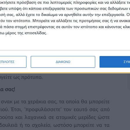
οκτήσετε πρόσβαση σε πιο λεπτομερείς πληροφορίες και να αλλάξετε τι
λιπαρά και αλάτι, καλό είναι να βρίσκονται σε
βετε υπόψη ότι κάποια επεξεργασία των προσωπικών σας δεδομένων ε
 υπάρχει άμεση οπτική επαφή.
εσή σας, αλλά έχετε το δικαίωμα να αρνηθείτε αυτήν την επεξεργασία. 
τόν τον ιστότοπο. Μπορείτε να αλλάξετε τις προτιμήσεις σας ή να ανακα
ιμασία των γευμάτων!
 πάσα στιγμή επιστρέφοντας σε αυτόν τον ιστότοπο και κάνοντας κλι
ω μέρος της ιστοσελίδας.
σεφ για 1 μέρα, και αφήστε κάθε μέλος της
ιμένο γεύμα. Μπορείτε να ενθαρρύνετε τα
άζοντας τις ετικέτες από τα τρόφιμα που
κρότερα μέλη της οικογένειας να πλύνουν τα
ΕΠΙΛΟΓΕΣ
ΔΙΑΦΩΝΩ
ΣΥ
 αυτό τον τρόπο τα παιδιά εκπαιδεύονται σε
ργείτε ως πρότυπο.
α σας!
νακ με τα χεράκια σας, τα οποία θα μπορείτε
ιού. Έτσι, ‘προφυλάσσετε’ τον εαυτό σας από
ρούτα και λαχανικά σε ατομικές μερίδες ώστε
δουλειά ή το σχολείο, ωστόσο μπορείτε να τα