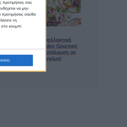
ς προτιμήσεις σας
9 ΔΕΚ
νδέχεται να μην
Οι προτιμήσεις σαςθα
λέσετε τη
κ στο κουμπί
Τα νέα της αγοράς
Φυτικά Εναλλακτικά
Κρέατος Garden Gourmet:
θρέψη και απόλαυση σε
κάθε γεύμα!
ΜΦΩΝΩ