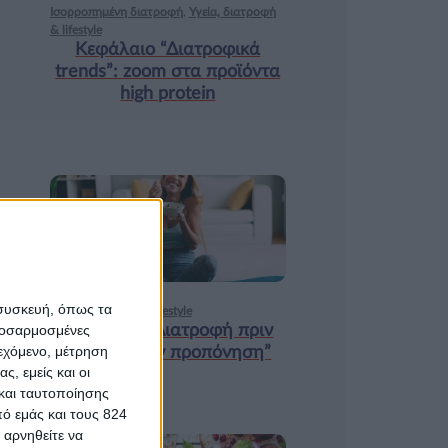
Ισορροπημένη διατροφή
,
Υγεία, διατροφή
& lifestyle
Κεφάλαιο “Διατροφικά
trends”: zoοm στα προϊόντα
high protein
18 ΦΕΒ
 συσκευή, όπως τα
Υγεία, διατροφή & lifestyle
Κεφάλαιο “Διατροφή πριν
προσαρμοσμένες
ιεχόμενο, μέτρηση
και μετά την προπόνηση”
ς, εμείς και οι
και ταυτοποίησης
ό εμάς και τους 824
 αρνηθείτε να