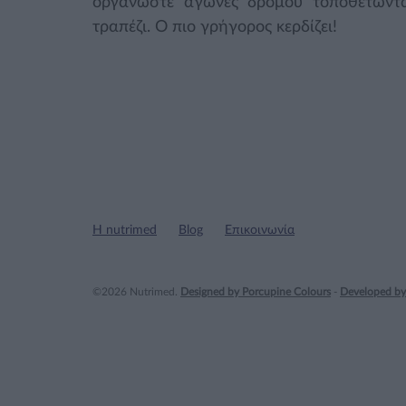
οργανώστε αγώνες δρόμου τοποθετώντ
τραπέζι. Ο πιο γρήγορος κερδίζει!
Η nutrimed
Blog
Επικοινωνία
©2026 Nutrimed.
Designed by Porcupine Colours
-
Developed by