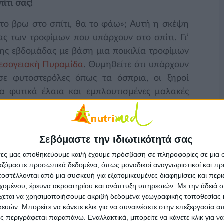
ίτι σας!
 το βρω στο σπίτι, θα το φάω»; Αυτή η σκέψη
ς των τροφίμων που υπάρχουν στο σπίτι. Γι’
της εβδομάδας με βάση μια ποικιλία τροφίμων
εσογειακή Πυραμίδα
. Θυμηθείτε ότι υπάρχουν
σε φυτοστερόλες όπως τα όσπρια, οι ξηροί
ρα φυτικά έλαια και εμπλουτισμένες μαλακές
ονται σε μεγαλύτερη αναλογία στο καλάθι σας
ρόλης στο αίμα.
Σεβόμαστε την ιδιωτικότητά σας
λάπια σας!
άτες μας αποθηκεύουμε και/ή έχουμε πρόσβαση σε πληροφορίες σε μια
γεία της καρδιάς οδηγεί και στην κατανάλωσή
ργαζόμαστε προσωπικά δεδομένα, όπως μοναδικοί αναγνωριστικοί και 
ά να βρίσκονται σε εμφανή σημεία. Μπορείτε να
στέλλονται από μια συσκευή για εξατομικευμένες διαφημίσεις και περ
εχομένου, έρευνα ακροατηρίου και ανάπτυξη υπηρεσιών.
Με την άδειά σα
 στο τραπέζι, το ψωμί ολικής άλεσης στην
χεται να χρησιμοποιήσουμε ακριβή δεδομένα γεωγραφικής τοποθεσίας 
λά και γενικά, όλα τα προϊόντα ολικής άλεσης
ών. Μπορείτε να κάνετε κλικ για να συναινέσετε στην επεξεργασία απ
ας. Αντίθετα, η θέση των γλυκών και αλμυρών
 περιγράφεται παραπάνω. Εναλλακτικά, μπορείτε να κάνετε κλικ για να