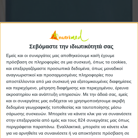
Οργανώστε τις συνταγές σας και κερδίστε!
Συγκεντρώνοντας τις συνταγές σας!
Σεβόμαστε την ιδιωτικότητά σας
Τώρα που έχετε
προγραμματίσει
τα γεύματά σας
Εμείς και οι συνεργάτες μας αποθηκεύουμε και/ή έχουμε
με βάση
πρόσβαση σε πληροφορίες σε μια συσκευή, όπως τα cookies,
και επεξεργαζόμαστε προσωπικά δεδομένα, όπως μοναδικοί
– τον
χρόνο
,
αναγνωριστικοί και προσαρμοσμένες πληροφορίες που
αποστέλλονται από μια συσκευή για εξατομικευμένες διαφημίσεις
– τη γεύση,
και περιεχόμενο, μέτρηση διαφήμισης και περιεχομένου, έρευνα
ακροατηρίου και ανάπτυξη υπηρεσιών.
Με την άδειά σας, εμείς
–
την εποχή και
και οι συνεργάτες μας ενδέχεται να χρησιμοποιήσουμε ακριβή
δεδομένα γεωγραφικής τοποθεσίας και ταυτοποίησης μέσω
– τις προσφορές
,
σάρωσης συσκευών. Μπορείτε να κάνετε κλικ για να συναινέσετε
ήρθε η ώρα να συγκεντρώσετε τις συνταγές σας.
στην επεξεργασία από εμάς και τους 824 συνεργάτες μας όπως
περιγράφεται παραπάνω. Εναλλακτικά, μπορείτε να κάνετε κλικ
Αυτό θα είναι πολύ πιο εύκολο αν κρατάτε τις
για να αρνηθείτε να συναινέσετε ή να αποκτήσετε πρόσβαση σε