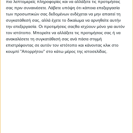
συνταγές
σας οργανωμένα. Δοκιμάστε να
πιο λεπτομερείς πληροφορίες και να αλλάξετε τις προτιμήσεις
σας πριν συναινέσετε.
Λάβετε υπόψη ότι κάποια επεξεργασία
χρησιμοποιήσετε ένα βασικό πρότυπο για όλες τις
των προσωπικών σας δεδομένων ενδέχεται να μην απαιτεί τη
συνταγές, πχ «λαδερά», όσπρια, «μαγειρευτά». Έτσι
συγκατάθεσή σας, αλλά έχετε το δικαίωμα να αρνηθείτε αυτήν
πετυχαίνετε αποτελεσματικότερο προγραμματισμό
την επεξεργασία. Οι προτιμήσεις σαςθα ισχύουν μόνο για αυτόν
ως προς τα υλικά που χρειάζεται το εκάστοτε
τον ιστότοπο. Μπορείτε να αλλάξετε τις προτιμήσεις σας ή να
ανακαλέσετε τη συγκατάθεσή σας ανά πάσα στιγμή
φαγητό-γεύμα.
επιστρέφοντας σε αυτόν τον ιστότοπο και κάνοντας κλικ στο
κουμπί "Απορρήτου" στο κάτω μέρος της ιστοσελίδας.
πηγή: shadytreediary.blogspot.com