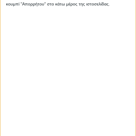
κουμπί "Απορρήτου" στο κάτω μέρος της ιστοσελίδας.
Περισσότερα
Υγεία, διατροφή & lifestyle
Διατροφή 2.0: τα
18 ΜΑΙ
τρόφιμα του
μέλλοντος