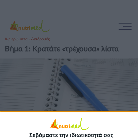
Αφιερώματα - Διαδρομές
Βήμα 1: Κρατάτε «τρέχουσα» λίστα
Σεβόμαστε την ιδιωτικότητά σας