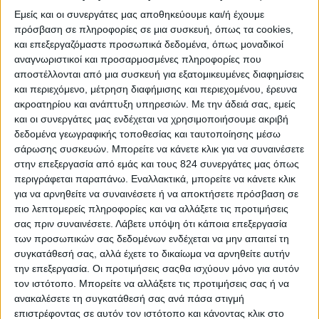
Εμείς και οι συνεργάτες μας αποθηκεύουμε και/ή έχουμε
πρόσβαση σε πληροφορίες σε μια συσκευή, όπως τα cookies,
και επεξεργαζόμαστε προσωπικά δεδομένα, όπως μοναδικοί
Σχεδιάζοντας το μενού της κρίσης
αναγνωριστικοί και προσαρμοσμένες πληροφορίες που
Προτού αναλύσουμε διεξοδικά το περιεχόμενο του "μενού της κρίσης"
αποστέλλονται από μια συσκευή για εξατομικευμένες διαφημίσεις
απαραίτητες είναι και οι "κινήσεις" οργάνωσης! Βήμα πρώτο λοιπόν… η
"τρέχουσα" λίστα!
και περιεχόμενο, μέτρηση διαφήμισης και περιεχομένου, έρευνα
ακροατηρίου και ανάπτυξη υπηρεσιών.
Με την άδειά σας, εμείς
-Έχετε πάντα μία
λίστα
και ένα στυλό στην
κουζίνα
. Ένας μικρός
και οι συνεργάτες μας ενδέχεται να χρησιμοποιήσουμε ακριβή
μαυροπίνακας μπορεί επίσης να είναι χρήσιμος.
δεδομένα γεωγραφικής τοποθεσίας και ταυτοποίησης μέσω
σάρωσης συσκευών. Μπορείτε να κάνετε κλικ για να συναινέσετε
– Όταν τελειώσει κάποιο τρόφιμο
στην κουζίνα, το σημειώνετε.
στην επεξεργασία από εμάς και τους 824 συνεργάτες μας όπως
Αυτό θα σας αποτρέψει από φαινόμενο τύπου «..φτιάχνω ένα
περιγράφεται παραπάνω. Εναλλακτικά, μπορείτε να κάνετε κλικ
φαγητό, αλλά μου λείπει το τάδε μυρωδικό ή τρόφιμο, πρέπει να
πάω ή να στείλω κάποιον να το αγοράσει..».
για να αρνηθείτε να συναινέσετε ή να αποκτήσετε πρόσβαση σε
πιο λεπτομερείς πληροφορίες και να αλλάξετε τις προτιμήσεις
σας πριν συναινέσετε.
Λάβετε υπόψη ότι κάποια επεξεργασία
– Με την τρέχουσα λίστα θα γλιτώσετε από τον
κόπο της
αναζήτησης
στα ντουλάπια ή της εκ νέου επίσκεψης στο
των προσωπικών σας δεδομένων ενδέχεται να μην απαιτεί τη
κατάστημα τροφίμων.
συγκατάθεσή σας, αλλά έχετε το δικαίωμα να αρνηθείτε αυτήν
την επεξεργασία. Οι προτιμήσεις σαςθα ισχύουν μόνο για αυτόν
– Κάντε «την τρέχουσα λίστα» μια
συνήθεια
για όλους στο σπίτι!
τον ιστότοπο. Μπορείτε να αλλάξετε τις προτιμήσεις σας ή να
Ακόμα και τα παιδιά μπορούν να βοηθηθούν!
ανακαλέσετε τη συγκατάθεσή σας ανά πάσα στιγμή
επιστρέφοντας σε αυτόν τον ιστότοπο και κάνοντας κλικ στο