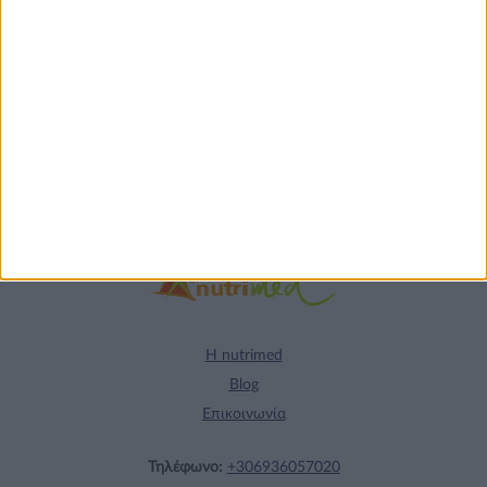
Gourmet: θρέψη και
απόλαυση σε κάθε
γεύμα!
Η nutrimed
Blog
Επικοινωνία
Τηλέφωνο:
+306936057020