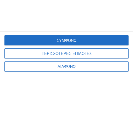
Ισορροπημένη διατροφή
,
Υγεία,
διατροφή & lifestyle
17 ΑΠΡ
Κεφάλαιο
“Διατροφικά trends”:
zoοm στα προϊόντα
ΣΥΜΦΩΝΩ
high protein
ΠΕΡΙΣΣΟΤΕΡΕΣ ΕΠΙΛΟΓΕΣ
ΔΙΑΦΩΝΩ
Υγεία, διατροφή & lifestyle
Κεφάλαιο “Διατροφή
18 ΦΕΒ
πριν και μετά την
προπόνηση”
Τα νέα της αγοράς
Φυτικά Εναλλακτικά
9 ΔΕΚ
Κρέατος Garden