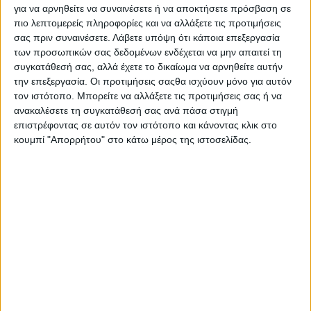
της σύγχρονης
για να αρνηθείτε να συναινέσετε ή να αποκτήσετε πρόσβαση σε
διατροφής
πιο λεπτομερείς πληροφορίες και να αλλάξετε τις προτιμήσεις
σας πριν συναινέσετε.
Λάβετε υπόψη ότι κάποια επεξεργασία
των προσωπικών σας δεδομένων ενδέχεται να μην απαιτεί τη
Υγεία, διατροφή & lifestyle
συγκατάθεσή σας, αλλά έχετε το δικαίωμα να αρνηθείτε αυτήν
Η δίαιτα Carnivore στο
26 ΝΟΕ
την επεξεργασία. Οι προτιμήσεις σαςθα ισχύουν μόνο για αυτόν
μικροσκόπιο
τον ιστότοπο. Μπορείτε να αλλάξετε τις προτιμήσεις σας ή να
ανακαλέσετε τη συγκατάθεσή σας ανά πάσα στιγμή
επιστρέφοντας σε αυτόν τον ιστότοπο και κάνοντας κλικ στο
κουμπί "Απορρήτου" στο κάτω μέρος της ιστοσελίδας.
Ισορροπημένη διατροφή
Protein boost από το
19 ΝΟΕ
πρωί: 3 χρήσιμα tips
Ισορροπημένη διατροφή
Ισορροπημένη
11 ΝΟΕ
διατροφή: μαθαίνουμε
περισσότερα για τα
λιπαρά!