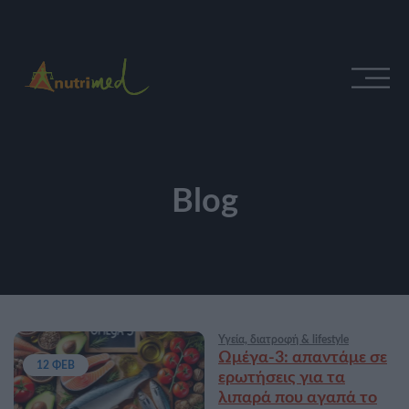
Blog
Υγεία, διατροφή & lifestyle
Ωμέγα-3: απαντάμε σε
12 ΦΕΒ
ερωτήσεις για τα
λιπαρά που αγαπά το