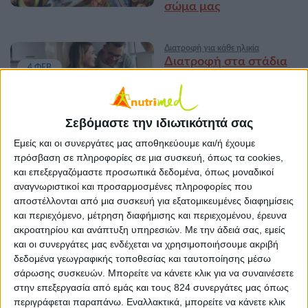
σώμα μας
Διατροφή για κάθε ηλικία
Διατροφή στα στάδια
4 ΦΕΒ
της ζωής: zoom στη
μέση ηλικία
Σεβόμαστε την ιδιωτικότητά σας
Διατροφή για κάθε στιγμή
,
Εμείς και οι συνεργάτες μας αποθηκεύουμε και/ή έχουμε
Ισορροπημένη διατροφή
,
Υγεία,
πρόσβαση σε πληροφορίες σε μια συσκευή, όπως τα cookies,
29 ΙΑΝ
διατροφή & lifestyle
και επεξεργαζόμαστε προσωπικά δεδομένα, όπως μοναδικοί
Σπιτικό brunch με
αναγνωριστικοί και προσαρμοσμένες πληροφορίες που
φίλους: tips και
αποστέλλονται από μια συσκευή για εξατομικευμένες διαφημίσεις
προτάσεις!
και περιεχόμενο, μέτρηση διαφήμισης και περιεχομένου, έρευνα
ακροατηρίου και ανάπτυξη υπηρεσιών.
Με την άδειά σας, εμείς
και οι συνεργάτες μας ενδέχεται να χρησιμοποιήσουμε ακριβή
Υγεία, διατροφή & lifestyle
δεδομένα γεωγραφικής τοποθεσίας και ταυτοποίησης μέσω
Διατροφικά
13 ΙΑΝ
σάρωσης συσκευών. Μπορείτε να κάνετε κλικ για να συναινέσετε
Συμπληρώματα:
στην επεξεργασία από εμάς και τους 824 συνεργάτες μας όπως
Καλύπτοντας τα κενά
περιγράφεται παραπάνω. Εναλλακτικά, μπορείτε να κάνετε κλικ