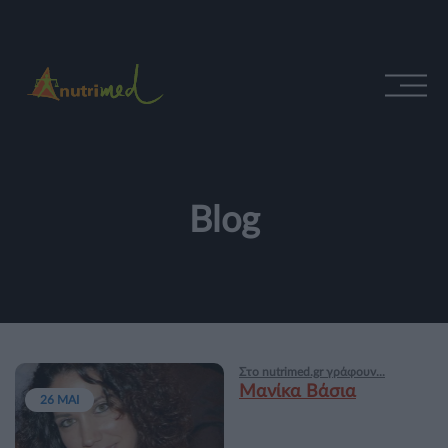
Blog
Στο nutrimed.gr γράφουν...
Μανίκα Βάσια
26 ΜΑΙ