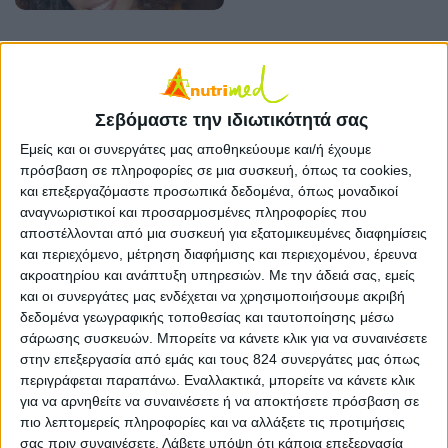
Γραφεία nutrimed
Άλιμος
26 ΜΑΙ
Σεβόμαστε την ιδιωτικότητά σας
Εμείς και οι συνεργάτες μας αποθηκεύουμε και/ή έχουμε
πρόσβαση σε πληροφορίες σε μια συσκευή, όπως τα cookies,
και επεξεργαζόμαστε προσωπικά δεδομένα, όπως μοναδικοί
VIDEO
Καφές με την Ελένη –
αναγνωριστικοί και προσαρμοσμένες πληροφορίες που
24 ΜΑΙ
αποστέλλονται από μια συσκευή για εξατομικευμένες διαφημίσεις
Παπαλαζάρου –
και περιεχόμενο, μέτρηση διαφήμισης και περιεχομένου, έρευνα
Alternate diet
ακροατηρίου και ανάπτυξη υπηρεσιών.
Με την άδειά σας, εμείς
και οι συνεργάτες μας ενδέχεται να χρησιμοποιήσουμε ακριβή
δεδομένα γεωγραφικής τοποθεσίας και ταυτοποίησης μέσω
Διατροφή για κάθε ηλικία
Κουζίνα: «Πεδίο» μάχης
σάρωσης συσκευών. Μπορείτε να κάνετε κλικ για να συναινέσετε
24 ΜΑΙ
για εσάς και τα παιδιά
στην επεξεργασία από εμάς και τους 824 συνεργάτες μας όπως
σας;
περιγράφεται παραπάνω. Εναλλακτικά, μπορείτε να κάνετε κλικ
για να αρνηθείτε να συναινέσετε ή να αποκτήσετε πρόσβαση σε
πιο λεπτομερείς πληροφορίες και να αλλάξετε τις προτιμήσεις
σας πριν συναινέσετε.
Λάβετε υπόψη ότι κάποια επεξεργασία