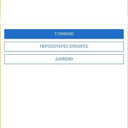
ΣΥΜΦΩΝΩ
ΠΕΡΙΣΣΟΤΕΡΕΣ ΕΠΙΛΟΓΕΣ
ΔΙΑΦΩΝΩ
Περισσότερα
Υγεία, διατροφή & lifestyle
Διατροφή 2.0: τα
18 ΜΑΙ
τρόφιμα του
μέλλοντος