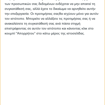
Συνεντεύξεις - Μας είπαν
των προσωπικών σας δεδομένων ενδέχεται να μην απαιτεί τη
Διατροφική Ταυτότητα
24 ΜΑΙ
συγκατάθεσή σας, αλλά έχετε το δικαίωμα να αρνηθείτε αυτήν
Τάσου Παπαλαζάρου
την επεξεργασία. Οι προτιμήσεις σαςθα ισχύουν μόνο για αυτόν
τον ιστότοπο. Μπορείτε να αλλάξετε τις προτιμήσεις σας ή να
ανακαλέσετε τη συγκατάθεσή σας ανά πάσα στιγμή
επιστρέφοντας σε αυτόν τον ιστότοπο και κάνοντας κλικ στο
VIDEO
κουμπί "Απορρήτου" στο κάτω μέρος της ιστοσελίδας.
Καφές με την Ελένη –
24 ΜΑΙ
Παπαλαζάρου –
Φρούτα Εποχής
Στο nutrimed.gr γράφουν...
Κυριαζόπουλος Πέτρος,
24 ΜΑΙ
Δρ.
Θερμιδομετρητής
Μαργαρίνη με στανόλες 4
19 ΜΑΙ