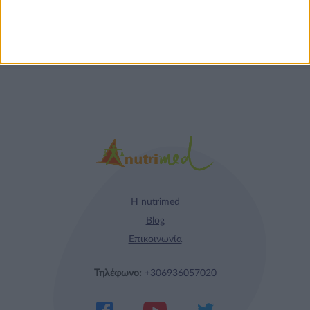
απόλαυση σε κάθε
γεύμα!
Η nutrimed
Blog
Επικοινωνία
Τηλέφωνο:
+306936057020