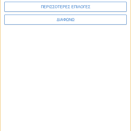
ΠΕΡΙΣΣΟΤΕΡΕΣ ΕΠΙΛΟΓΕΣ
Υγεία, διατροφή & lifestyle
Διατροφή 2.0: τα
18 ΜΑΙ
ΔΙΑΦΩΝΩ
τρόφιμα του
μέλλοντος
Ισορροπημένη διατροφή
,
Υγεία,
διατροφή & lifestyle
17 ΑΠΡ
Κεφάλαιο
“Διατροφικά trends”:
zoοm στα προϊόντα
high protein
Υγεία, διατροφή & lifestyle
Κεφάλαιο “Διατροφή
18 ΦΕΒ
πριν και μετά την
προπόνηση”