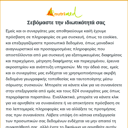
Σεβόμαστε την ιδιωτικότητά σας
Εμείς και οι συνεργάτες μας αποθηκεύουμε και/ή έχουμε
Την Κυριακή 16 Μαρτίου 2014 η Δρ. Ντορίνα
πρόσβαση σε πληροφορίες σε μια συσκευή, όπως τα cookies,
και επεξεργαζόμαστε προσωπικά δεδομένα, όπως μοναδικοί
Σιαλβέρα υπεύθυνη του Διαιτολογικού Γραφείου
αναγνωριστικοί και προσαρμοσμένες πληροφορίες που
Nutrimed Αμπελόκηποι πραγματοποίησε ομιλία…
αποστέλλονται από μια συσκευή για εξατομικευμένες διαφημίσεις
Την
Κυριακή 16 Μαρτίου 2014
η
Δρ.
Ντορίνα Σιαλβέρα Διαιτολόγος –
και περιεχόμενο, μέτρηση διαφήμισης και περιεχομένου, έρευνα
Διατροφολόγος
και υπεύθυνη του Διαιτολογικού Γραφείου Nutrimed
ακροατηρίου και ανάπτυξη υπηρεσιών.
Με την άδειά σας, εμείς
Αμπελόκηποι πραγματοποίησε ομιλία με θέμα:
"Διατροφή & Πρόληψη
για καλή Υγεία"
στα πλαίσια της εκδήλωσης
«Υγεία και Άθληση»
, η
και οι συνεργάτες μας ενδέχεται να χρησιμοποιήσουμε ακριβή
οποία έλαβε χώρα στις Ναυταθλητικές εγκαταστάσεις Πισίνα
δεδομένα γεωγραφικής τοποθεσίας και ταυτοποίησης μέσω
Καλλιθέας.
σάρωσης συσκευών. Μπορείτε να κάνετε κλικ για να συναινέσετε
στην επεξεργασία από εμάς και τους 824 συνεργάτες μας όπως
Όπως δήλωσε η κα. Σιαλβέρα η υγιεινή διατροφή
περιγράφεται παραπάνω. Εναλλακτικά, μπορείτε να κάνετε κλικ
και η άσκηση αποτελούν τους βασικούς συμμάχους
για να αρνηθείτε να συναινέσετε ή να αποκτήσετε πρόσβαση σε
στην πρόληψη χρόνιων νοσημάτων. Η διατροφή
πιο λεπτομερείς πληροφορίες και να αλλάξετε τις προτιμήσεις
είναι επίσης στενά συνδεδεμένη με την αθλητική
σας πριν συναινέσετε.
Λάβετε υπόψη ότι κάποια επεξεργασία
των προσωπικών σας δεδομένων ενδέχεται να μην απαιτεί τη
απόδοση, καθώς θα πρέπει να περιλαμβάνει όλα
συγκατάθεσή σας, αλλά έχετε το δικαίωμα να αρνηθείτε αυτήν