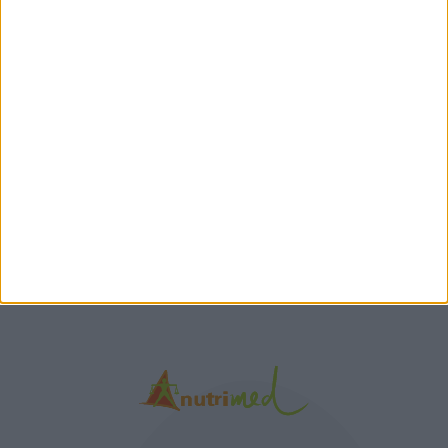
Τα νέα της αγοράς
Φυτικά Εναλλακτικά
9 ΔΕΚ
Κρέατος Garden
Gourmet: θρέψη και
απόλαυση σε κάθε
γεύμα!