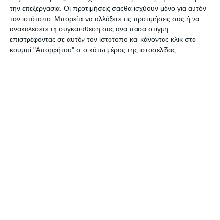
τα απαραίτητα θρεπτικά συστατικά για την
την επεξεργασία. Οι προτιμήσεις σαςθα ισχύουν μόνο για αυτόν
κάλυψη των αναγκών σε ενέργεια, υδατάνθρακες,
τον ιστότοπο. Μπορείτε να αλλάξετε τις προτιμήσεις σας ή να
ανακαλέσετε τη συγκατάθεσή σας ανά πάσα στιγμή
πρωτεΐνες και βιταμίνες του ασκούμενου. Στα
επιστρέφοντας σε αυτόν τον ιστότοπο και κάνοντας κλικ στο
πλαίσια της πρόληψης για καλή υγεία είναι
κουμπί "Απορρήτου" στο κάτω μέρος της ιστοσελίδας.
απαραίτητο να πραγματοποιούνται
σωματομετρήσεις για τον έλεγχο του βάρους αλλά
και εξετάσεις αίματος (π.χ. χοληστερόλης,
σακχάρου) σε τακτά χρονικά διαστήματα.