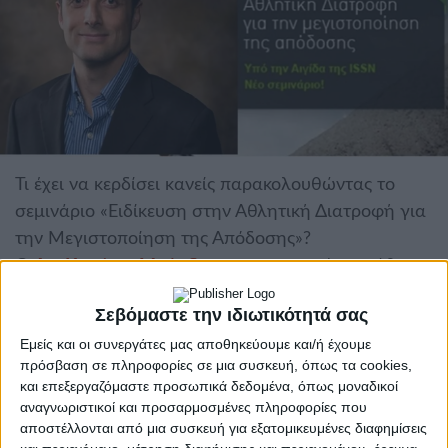
Τι έχει να κερδίσει κανείς παρακολουθώντας το
σεμινάριο «Ειδίκευση στην Αθλητική Διατροφή για
την Μεγιστοποίηση της Απόδοσης»?
Ο
Δρ. Κων/νος Μπάρδης
,
επιστημονικός υπεύθυνος
του σεμιναρίου
“Eιδίκευση στην Αθλητική
Σεβόμαστε την ιδιωτικότητά σας
Διατροφή για την Μεγιστοποίηση της Απόδοσης"
Εμείς και οι συνεργάτες μας αποθηκεύουμε και/ή έχουμε
μας παραχώρησε μία συνέντευξη διευκρινίζοντάς
πρόσβαση σε πληροφορίες σε μια συσκευή, όπως τα cookies,
ποιος ακριβώς είναι ο ρόλος της διατροφής στην
και επεξεργαζόμαστε προσωπικά δεδομένα, όπως μοναδικοί
άσκηση και τι θα κερδίσει κάποιος αν
αναγνωριστικοί και προσαρμοσμένες πληροφορίες που
παρακολουθήσει το συγκεκριμένο σεμινάριο.
αποστέλλονται από μια συσκευή για εξατομικευμένες διαφημίσεις