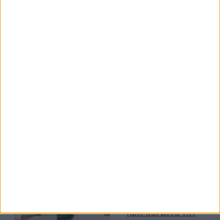
Υγεία, διατροφή & lifestyle
Διατροφή 2.0: τα
18 ΜΆΙ
τρόφιμα του
μέλλοντος
Ισορροπημένη διατροφή
,
Υγεία,
διατροφή & lifestyle
17 ΑΠΡ
Κεφάλαιο
“Διατροφικά trends”:
zoοm στα προϊόντα
high protein
Υγεία, διατροφή & lifestyle
Κεφάλαιο “Διατροφή
18 ΦΕΒ
πριν και μετά την