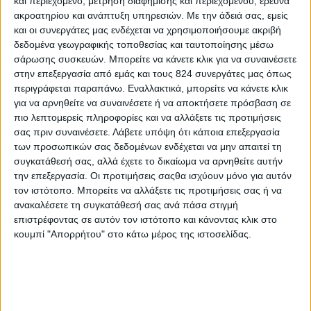
και περιεχόμενο, μέτρηση διαφήμισης και περιεχομένου, έρευνα
1. Τι έχει να κερδίσει κανείς παρακολουθώντας το
ακροατηρίου και ανάπτυξη υπηρεσιών.
Με την άδειά σας, εμείς
και οι συνεργάτες μας ενδέχεται να χρησιμοποιήσουμε ακριβή
σεμινάριο «Ειδίκευση στην Αθλητική Διατροφή για
δεδομένα γεωγραφικής τοποθεσίας και ταυτοποίησης μέσω
την Μεγιστοποίηση της Απόδοσης»?
σάρωσης συσκευών. Μπορείτε να κάνετε κλικ για να συναινέσετε
στην επεξεργασία από εμάς και τους 824 συνεργάτες μας όπως
Oι ενότητες του συγκεκριμένου σεμιναρίου έχουν
περιγράφεται παραπάνω. Εναλλακτικά, μπορείτε να κάνετε κλικ
δομηθεί με τέτοιο τρόπο, ώστε οι σπουδαστές να
για να αρνηθείτε να συναινέσετε ή να αποκτήσετε πρόσβαση σε
πιο λεπτομερείς πληροφορίες και να αλλάξετε τις προτιμήσεις
διδάσκονται προοδευτικά τις μεθόδους
σας πριν συναινέσετε.
Λάβετε υπόψη ότι κάποια επεξεργασία
αξιολόγησης των ενεργειακών αναγκών των
των προσωπικών σας δεδομένων ενδέχεται να μην απαιτεί τη
αθλητών τους, υπολογίζοντας με ακρίβεια την
συγκατάθεσή σας, αλλά έχετε το δικαίωμα να αρνηθείτε αυτήν
καύση των θερμίδων τους, απαραίτητα στοιχεία
την επεξεργασία. Οι προτιμήσεις σαςθα ισχύουν μόνο για αυτόν
τον ιστότοπο. Μπορείτε να αλλάξετε τις προτιμήσεις σας ή να
για τη σύνταξη του εξατομικευμένου διαιτολογίου
ανακαλέσετε τη συγκατάθεσή σας ανά πάσα στιγμή
τους. Στη συνέχεια θα διδαχτούν το χρόνο και τον
επιστρέφοντας σε αυτόν τον ιστότοπο και κάνοντας κλικ στο
τρόπο πρόσληψης της διατροφής, για τη
κουμπί "Απορρήτου" στο κάτω μέρος της ιστοσελίδας.
διατήρηση ή την απώλεια του σωματικού βάρους
των αθλητών, αναλόγως της σωματικής τους
σύστασης. Επίσης θα γίνει εκτενής αναφορά για τη
χορήγηση των κατάλληλων συμπληρωμάτων