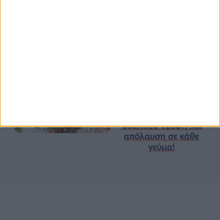
Υγεία, διατροφή & lifestyle
Κεφάλαιο “Διατροφή
18 ΦΕΒ
πριν και μετά την
προπόνηση”
Τα νέα της αγοράς
Φυτικά Εναλλακτικά
9 ΔΕΚ
Κρέατος Garden
Gourmet: θρέψη και
απόλαυση σε κάθε
γεύμα!