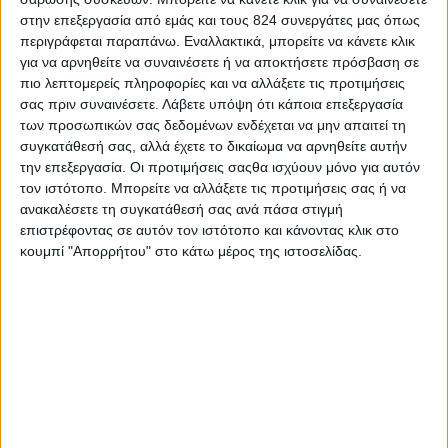
κιλά. Δεν θα ήταν υπερβολή να λέγαμε ότι 9 στους
στην επεξεργασία από εμάς και τους 824 συνεργάτες μας όπως
10 πελάτες μας είναι υπέρβαροι και παχύσαρκοι.
περιγράφεται παραπάνω. Εναλλακτικά, μπορείτε να κάνετε κλικ
Επίσης, είναι γεγονός ότι για τους περισσότερους
για να αρνηθείτε να συναινέσετε ή να αποκτήσετε πρόσβαση σε
πιο λεπτομερείς πληροφορίες και να αλλάξετε τις προτιμήσεις
από αυτούς δεν είναι η πρώτη φορά που μπαίνουν
σας πριν συναινέσετε.
Λάβετε υπόψη ότι κάποια επεξεργασία
στη διαδικασία ελέγχου του βάρους τους, αντίθετα
των προσωπικών σας δεδομένων ενδέχεται να μην απαιτεί τη
το σύνηθες είναι να έχουν ξαναδοκιμάσει να
συγκατάθεσή σας, αλλά έχετε το δικαίωμα να αρνηθείτε αυτήν
την επεξεργασία. Οι προτιμήσεις σαςθα ισχύουν μόνο για αυτόν
αδυνατίσουν με κάποιον συνάδερφό μας στο
τον ιστότοπο. Μπορείτε να αλλάξετε τις προτιμήσεις σας ή να
παρελθόν.
ανακαλέσετε τη συγκατάθεσή σας ανά πάσα στιγμή
επιστρέφοντας σε αυτόν τον ιστότοπο και κάνοντας κλικ στο
Ποιο θεωρείται ότι είναι το μυστικό της επιτυχίας
κουμπί "Απορρήτου" στο κάτω μέρος της ιστοσελίδας.
ενός διαιτολογικού γραφείου;
Όπως σας είπα η πλειοψηφία των πελατών μας
έχει επισκεφτεί συναδέρφους μας στο παρελθόν. Ο
ανταγωνισμός στις μέρες μας είναι ιδιαίτερα
σκληρός καθώς όχι μόνο έχει συρρικνωθεί η
εμπορική δυναμική των πελατών μας λόγω κρίσης,