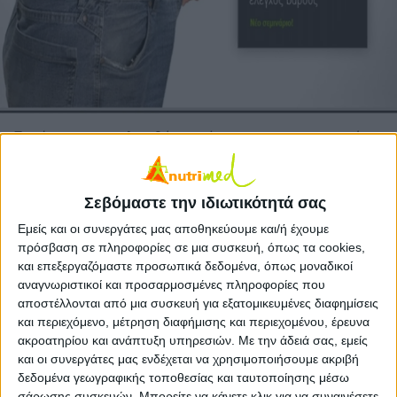
Γιατί να παρακολουθήσει κάποιος το συγκεκριμένο
σεμινάριο;
Ο
Δρ. Αναστάσιος Παπαλαζάρου, Διαιτολόγος – Διατροφολόγος
, PhD
είναι υπεύθυνος σεμιναρίου nutrilab
«Τεχνικές Τροποποίησης
Σεβόμαστε την ιδιωτικότητά σας
συμπεριφοράς και Έλεγχος Βάρους»
και παραχώρησε στο medNutrition
μια συνέντευξη για τη σημασία του να κατέχει ο διαιτολόγος
Εμείς και οι συνεργάτες μας αποθηκεύουμε και/ή έχουμε
συμβουλευτικές δεξιότητες τροποποίησης διατροφικής συμπεριφοράς.
πρόσβαση σε πληροφορίες σε μια συσκευή, όπως τα cookies,
και επεξεργαζόμαστε προσωπικά δεδομένα, όπως μοναδικοί
Σε τι ποσοστό οι πελάτες ενός διαιτολογικού
αναγνωριστικοί και προσαρμοσμένες πληροφορίες που
γραφείου ενδιαφέρονται για απώλεια βάρους;
αποστέλλονται από μια συσκευή για εξατομικευμένες διαφημίσεις
και περιεχόμενο, μέτρηση διαφήμισης και περιεχομένου, έρευνα
Η συντριπτική πλειοψηφία των πελατών ενός
ακροατηρίου και ανάπτυξη υπηρεσιών.
Με την άδειά σας, εμείς
διαιτολογικού γραφείου είναι άτομα που
και οι συνεργάτες μας ενδέχεται να χρησιμοποιήσουμε ακριβή
δεδομένα γεωγραφικής τοποθεσίας και ταυτοποίησης μέσω
ενδιαφέρονται να χάσουν από λίγα έως πολλά
σάρωσης συσκευών. Μπορείτε να κάνετε κλικ για να συναινέσετε