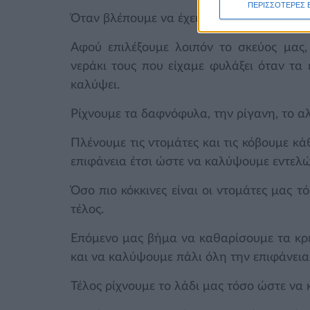
ΠΕΡΙΣΣΟΤΕΡΕΣ 
Όταν βλέπουμε να έχει σωθεί ίσως χρειαστ
Αφού επιλέξουμε λοιπόν το σκεύος μας,
νεράκι τους που είχαμε φυλάξει όταν τα 
καλύψει.
Ρίχνουμε τα δαφνόφυλα, την ρίγανη, το αλά
Πλένουμε τις ντομάτες και τις κόβουμε κά
επιφάνεια έτσι ώστε να καλύψουμε εντελώ
Όσο πιο κόκκινες είναι οι ντομάτες μας 
τέλος.
Επόμενο μας βήμα να καθαρίσουμε τα κρε
και να καλύψουμε πάλι όλη την επιφάνεια 
Τέλος ρίχνουμε το λάδι μας τόσο ώστε να