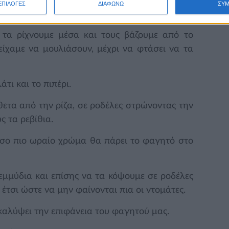
ΕΠΙΛΟΓΕΣ
ΔΙΑΦΩΝΩ
ΣΥ
εί να προσθέσουμε πάλι λίγο νεράκι.
 τα ρίχνουμε μέσα και τους βάζουμε από το
είχαμε να μουλιάσουν, μέχρι να φτάσει να τα
τι και το πιπέρι.
θετα από την ρίζα, σε ροδέλες στρώνοντας την
ς τα ρεβίθια.
τόσο πιο ωραίο χρώμα θα πάρει το φαγητό στο
μμύδια και επίσης να τα κόψουμε σε ροδέλες
έτσι ώστε να μην φαίνονται πια οι ντομάτες.
 καλύψει την επιφάνεια του φαγητού μας.