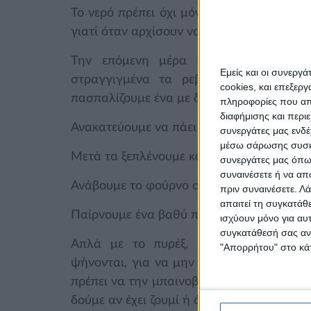
Το νερό πρέπει όχι μόνο να τα καλύπτει 
γιατί όταν αρχίσουν να φουσκώνουν θα βγ
Την επόμενη μέρα αδειάζουμε το νε
Εμείς και οι συνεργ
στραγγιγμένα τα ρεβίθια σε άλλη λε
cookies, και επεξε
πασπαλίζουμε ένα με δύο κουτάλια του γλ
πληροφορίες που απο
διαφήμισης και περι
Ανακατεύουμε να πάει παντού και τα αφήν
συνεργάτες μας ενδέ
μέσω σάρωσης συσκευ
Μετά τα ξεπλένουμε καλά 2-3 χέρια με άφ
συνεργάτες μας όπως
συναινέσετε ή να απ
Ανάβουμε το φούρνο στους 250 βαθμούς γ
πριν συναινέσετε.
Λά
απαιτεί τη συγκατάθ
Παίρνουμε ένα βαθύ πυρέξ με καπάκι ή μι
ισχύουν μόνο για αυ
συγκατάθεσή σας ανά
Απλά με το πυρέξ, επειδή είναι διά
"Απορρήτου" στο κάτ
ψήνονται, για να μην κατέβει το ζουμί τ
πρέπει να την μπαινοβγάζουμε κατά καιρο
δούμε αν έχει ζουμί ή όχι.