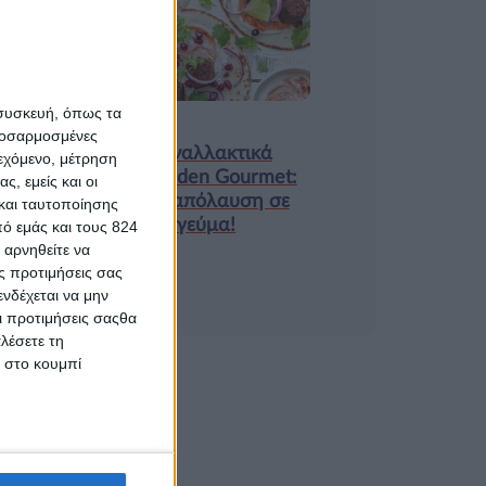
9 ΔΕΚ
 συσκευή, όπως τα
Τα νέα της αγοράς
προσαρμοσμένες
Φυτικά Εναλλακτικά
ιεχόμενο, μέτρηση
Κρέατος Garden Gourmet:
ς, εμείς και οι
θρέψη και απόλαυση σε
και ταυτοποίησης
κάθε γεύμα!
ό εμάς και τους 824
 αρνηθείτε να
ς προτιμήσεις σας
νδέχεται να μην
Οι προτιμήσεις σαςθα
λέσετε τη
κ στο κουμπί