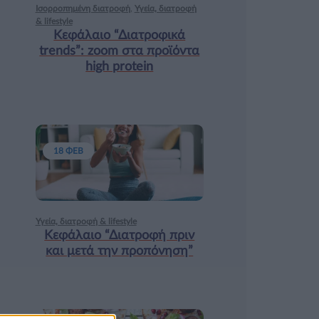
Ισορροπημένη διατροφή
,
Υγεία, διατροφή
& lifestyle
Κεφάλαιο “Διατροφικά
trends”: zoοm στα προϊόντα
high protein
18 ΦΕΒ
Υγεία, διατροφή & lifestyle
Κεφάλαιο “Διατροφή πριν
και μετά την προπόνηση”