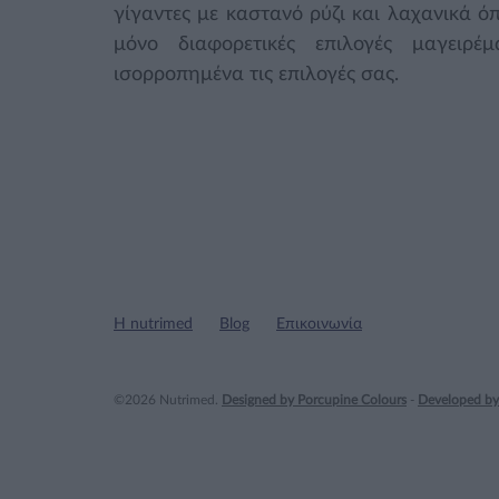
γίγαντες με καστανό ρύζι και λαχανικά ό
μόνο διαφορετικές επιλογές μαγειρ
ισορροπημένα τις επιλογές σας.
Η nutrimed
Blog
Επικοινωνία
©2026 Nutrimed.
Designed by Porcupine Colours
-
Developed by