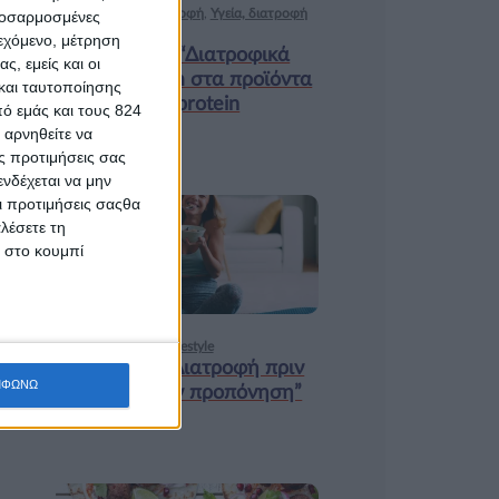
Ισορροπημένη διατροφή
,
Υγεία, διατροφή
προσαρμοσμένες
& lifestyle
ιεχόμενο, μέτρηση
Κεφάλαιο “Διατροφικά
ς, εμείς και οι
trends”: zoοm στα προϊόντα
και ταυτοποίησης
high protein
ό εμάς και τους 824
 αρνηθείτε να
ς προτιμήσεις σας
νδέχεται να μην
Οι προτιμήσεις σαςθα
λέσετε τη
18 ΦΕΒ
κ στο κουμπί
Υγεία, διατροφή & lifestyle
Κεφάλαιο “Διατροφή πριν
ΜΦΩΝΩ
και μετά την προπόνηση”