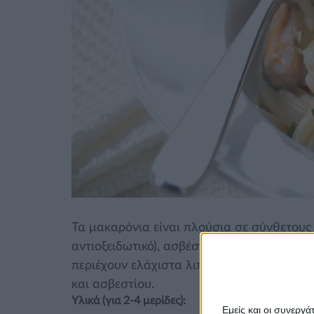
Τα μακαρόνια είναι πλούσια σε σύνθετους
αντιοξειδωτικό), ασβέστιο, φώσφορο, πρωτ
περιέχουν ελάχιστα λιπαρά, χοληστερόλη κ
και ασβεστίου.
Υλικά (για 2-4 μερίδες):
Εμείς και οι συνεργ