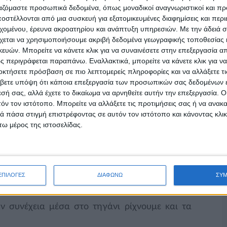
ργαζόμαστε προσωπικά δεδομένα, όπως μοναδικοί αναγνωριστικοί και 
στέλλονται από μια συσκευή για εξατομικευμένες διαφημίσεις και περ
εχομένου, έρευνα ακροατηρίου και ανάπτυξη υπηρεσιών.
Με την άδειά σα
 σκόρδο
χεται να χρησιμοποιήσουμε ακριβή δεδομένα γεωγραφικής τοποθεσίας 
ών. Μπορείτε να κάνετε κλικ για να συναινέσετε στην επεξεργασία απ
 περιγράφεται παραπάνω. Εναλλακτικά, μπορείτε να κάνετε κλικ για να
οκτήσετε πρόσβαση σε πιο λεπτομερείς πληροφορίες και να αλλάξετε τι
βετε υπόψη ότι κάποια επεξεργασία των προσωπικών σας δεδομένων ε
εσή σας, αλλά έχετε το δικαίωμα να αρνηθείτε αυτήν την επεξεργασία. 
τόν τον ιστότοπο. Μπορείτε να αλλάξετε τις προτιμήσεις σας ή να ανακα
 πάσα στιγμή επιστρέφοντας σε αυτόν τον ιστότοπο και κάνοντας κλι
ω μέρος της ιστοσελίδας.
νουμε το λάδι και μόλις κάψει ρίχνουμε τα
 την φωτιά και ρίχνουμε το γιαουρτάκι,
ΕΠΙΛΟΓΕΣ
ΔΙΑΦΩΝΩ
ΣΥ
και το φιλαδέλφεια.
ν συνέχεια μέσα στο τηγάνι ρίχνουμε και τα