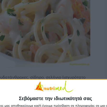
 υδατάνθρακες, σίδηρο, σελήνιο (ισχυρότατο
εΐνες και βιταμίνες του συμπλέγματος Β, ενώ
αι νάτριο. Το γιαούρτι είναι πηγή πρωτεινών
Σεβόμαστε την ιδιωτικότητά σας
άτες μας αποθηκεύουμε και/ή έχουμε πρόσβαση σε πληροφορίες σε μια