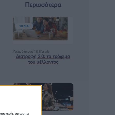
Περισσότερα
18 ΜΑΙ
Υγεία, διατροφή & lifestyle
Διατροφή 2.0: τα τρόφιμα
του μέλλοντος
17 ΑΠΡ
 συσκευή, όπως τα