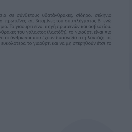
σια σε σύνθετους υδατάνθρακες, σίδηρο, σελήνιο
ο, πρωτεΐνες και βιταμίνες του συμπλέγματος Β, ενώ
ριο. Το γιαούρτι είναι πηγή πρωτεινών και ασβεστίου.
θρακες του γάλακτος (λακτόζη), το γιαούρτι είναι πιο
γο οι άνθρωποι που έχουν δυσανεξία στη λακτόζη τις
υκολότερα το γιαούρτι και να μη στερηθούν έτσι το