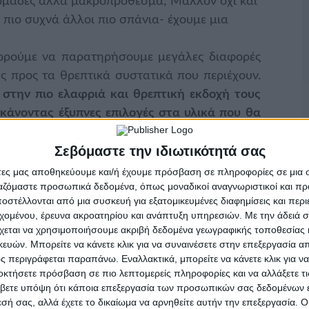
δομάδες αλλά μακροπρόθεσμα; Μάλλον όχι και
 πιο συχνά άλλοι πιο σπάνια- έχουμε μια
πορούμε να παρατηρήσουμε μεγάλες διαφορές
ως προς τα θρεπτικά συστατικά που περιέχουν.
στην πιο ελαφριά και θρεπτική εκδοχή τους
 κάνοντας έξυπνες επιλογές στα υλικά που θα
ιές σας και ετοιμαστείτε να δοκιμάσετε τα skills
Σεβόμαστε την ιδιωτικότητά σας
νόστιμα και ισορροπημένα σπιτικά γλυκά. Τα
άτες μας αποθηκεύουμε και/ή έχουμε πρόσβαση σε πληροφορίες σε μια
ργαζόμαστε προσωπικά δεδομένα, όπως μοναδικοί αναγνωριστικοί και 
στέλλονται από μια συσκευή για εξατομικευμένες διαφημίσεις και περ
 αυτόματα στον εγκέφαλό τους σε “σοκολάτα”.
εχομένου, έρευνα ακροατηρίου και ανάπτυξη υπηρεσιών.
Με την άδειά σα
σοκολατένια γλυκά, κάτι απλό που μπορείτε να
χεται να χρησιμοποιήσουμε ακριβή δεδομένα γεωγραφικής τοποθεσίας 
ών. Μπορείτε να κάνετε κλικ για να συναινέσετε στην επεξεργασία απ
γλυκά σας μια σοκολάτα χωρίς ζάχαρη.
Μια
 περιγράφεται παραπάνω. Εναλλακτικά, μπορείτε να κάνετε κλικ για να
ιγμα, θα ήταν να ετοιμάσετε έναν κορμό με
οκτήσετε πρόσβαση σε πιο λεπτομερείς πληροφορίες και να αλλάξετε τι
ive (ή εναλλακτικά πτι μπερ) χωρίς ζάχαρη.
βετε υπόψη ότι κάποια επεξεργασία των προσωπικών σας δεδομένων ε
εσή σας, αλλά έχετε το δικαίωμα να αρνηθείτε αυτήν την επεξεργασία. 