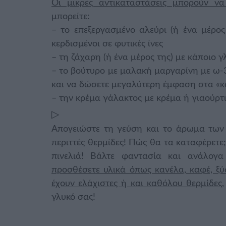
Οι μικρές αντικαταστάσεις μπορούν ν
μπορείτε:
– το επεξεργασμένο αλεύρι (ή ένα μέρος
κερδισμένοι σε φυτικές ίνες
– τη ζάχαρη (ή ένα μέρος της) με κάποιο γ
– το βούτυρο με μαλακή μαργαρίνη με ω-3 
και να δώσετε μεγαλύτερη έμφαση στα «
– την κρέμα γάλακτος με κρέμα ή γιαούρ
▷
Απογειώστε τη γεύση και το άρωμα των
περιττές θερμίδες! Πώς θα τα καταφέρετε;
πινελιά! Βάλτε φαντασία και ανάλογα
προσθέσετε υλικά όπως κανέλα, καφέ, ξύ
έχουν ελάχιστες ή και καθόλου θερμίδες
γλυκό σας!