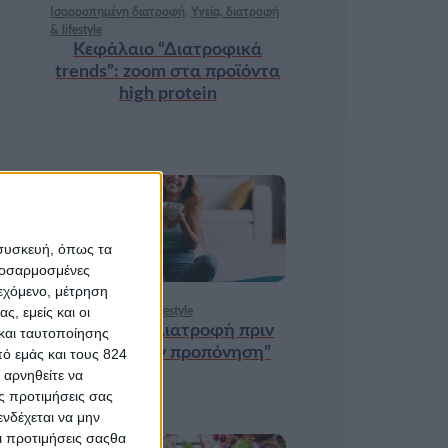
Ισορροπημένη διατροφή
,
Υγεία, διατροφή
& lifestyle
Κεφάλαιο “Διατροφικά
trends”: zoοm στα προϊόντα
high protein
18 ΦΕΒ
 συσκευή, όπως τα
προσαρμοσμένες
ιεχόμενο, μέτρηση
ς, εμείς και οι
Υγεία, διατροφή & lifestyle
Κεφάλαιο “Διατροφή πριν
και ταυτοποίησης
και μετά την προπόνηση”
ό εμάς και τους 824
 αρνηθείτε να
ς προτιμήσεις σας
νδέχεται να μην
Οι προτιμήσεις σαςθα