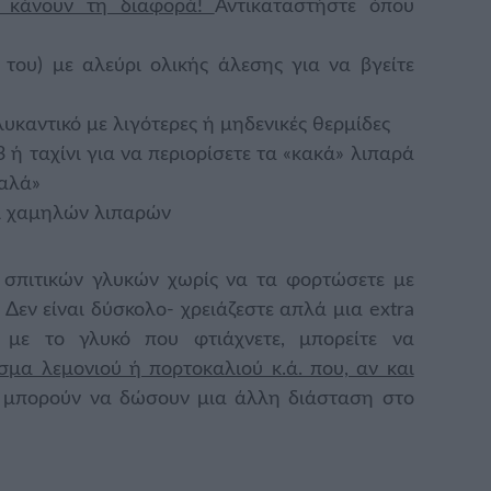
α κάνουν τη διαφορά!
Αντικαταστήστε όπου
 του) με αλεύρι ολικής άλεσης για να βγείτε
λυκαντικό με λιγότερες ή μηδενικές θερμίδες
ή ταχίνι για να περιορίσετε τα «κακά» λιπαρά
καλά»
τι χαμηλών λιπαρών
 σπιτικών γλυκών χωρίς να τα φορτώσετε με
 Δεν είναι δύσκολο- χρειάζεστε απλά μια extra
 με το γλυκό που φτιάχνετε, μπορείτε να
σμα λεμονιού ή πορτοκαλιού κ.ά. που, αν και
, μπορούν να δώσουν μια άλλη διάσταση στο