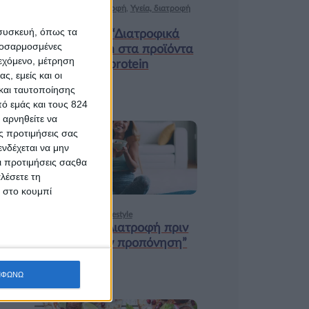
Ισορροπημένη διατροφή
,
Υγεία, διατροφή
& lifestyle
 συσκευή, όπως τα
Κεφάλαιο “Διατροφικά
προσαρμοσμένες
trends”: zoοm στα προϊόντα
ιεχόμενο, μέτρηση
high protein
ς, εμείς και οι
και ταυτοποίησης
ό εμάς και τους 824
 αρνηθείτε να
ς προτιμήσεις σας
18 ΦΕΒ
νδέχεται να μην
Οι προτιμήσεις σαςθα
λέσετε τη
κ στο κουμπί
Υγεία, διατροφή & lifestyle
Κεφάλαιο “Διατροφή πριν
και μετά την προπόνηση”
ΜΦΩΝΩ