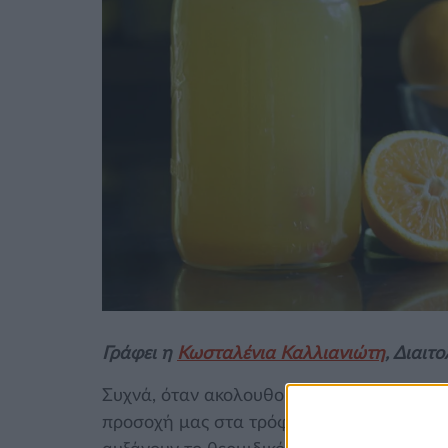
Γράφει η
Κωσταλένια Καλλιανιώτη
, Διαιτ
Συχνά, όταν ακολουθούμε μια δίαιτα αδυν
προσοχή μας στα τρόφιμα, ξεχνώντας ότι 