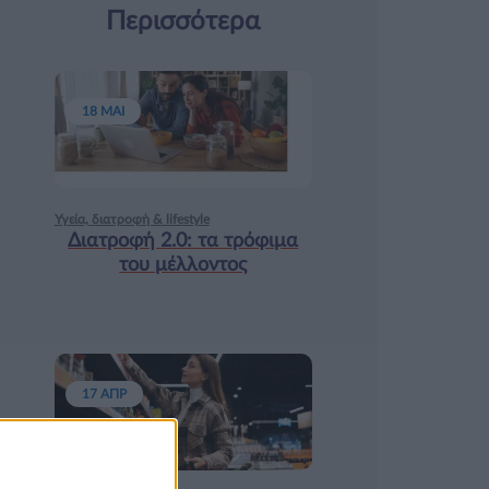
Περισσότερα
18 ΜΑΙ
Υγεία, διατροφή & lifestyle
Διατροφή 2.0: τα τρόφιμα
του μέλλοντος
17 ΑΠΡ