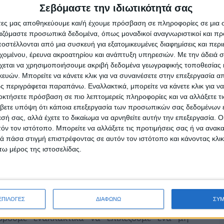
ιατροφής μας. Εαν θέλουμε λοιπόν να
Σεβόμαστε την ιδιωτικότητά σας
υμε ημερησίως, θα πρέπει να
άτες μας αποθηκεύουμε και/ή έχουμε πρόσβαση σε πληροφορίες σε μια
ου προσλαμβάνουμε.
ργαζόμαστε προσωπικά δεδομένα, όπως μοναδικοί αναγνωριστικοί και 
μικών και ως επι το πλείστον περιέχεται εξ’
στέλλονται από μια συσκευή για εξατομικευμένες διαφημίσεις και περ
εχομένου, έρευνα ακροατηρίου και ανάπτυξη υπηρεσιών.
Με την άδειά σα
ινό ή στο βραδινό). Να θυμάστε οτι ιδανικά,
χεται να χρησιμοποιήσουμε ακριβή δεδομένα γεωγραφικής τοποθεσίας 
ία, θα πρέπει να προσλαμβάνουμε 2-3 μερίδες
ών. Μπορείτε να κάνετε κλικ για να συναινέσετε στην επεξεργασία απ
1,5% λιπαρά μας δίνει περίπου 120kcal.
 περιγράφεται παραπάνω. Εναλλακτικά, μπορείτε να κάνετε κλικ για να
οκτήσετε πρόσβαση σε πιο λεπτομερείς πληροφορίες και να αλλάξετε τι
ς, καθώς τα φρούτα περιέχoυν από την φύση
βετε υπόψη ότι κάποια επεξεργασία των προσωπικών σας δεδομένων ε
με έναν φυσικό χυμό όταν δεν έχουμε τη
εσή σας, αλλά έχετε το δικαίωμα να αρνηθείτε αυτήν την επεξεργασία. 
τόν τον ιστότοπο. Μπορείτε να αλλάξετε τις προτιμήσεις σας ή να ανακα
ι να προσέχουμε να επιλέγουμε πάντα 100%
 πάσα στιγμή επιστρέφοντας σε αυτόν τον ιστότοπο και κάνοντας κλι
ποτά.
ω μέρος της ιστοσελίδας.
 όταν καταναλώνονται σκέτα, δεν μας δίνουν
ης καφεϊνης που περιέχει, μας βοηθά στην
 ταυτόχρονα μας εφοδιάζει με πλήθος
ΕΠΙΛΟΓΕΣ
ΔΙΑΦΩΝΩ
ΣΥ
τσάι. Θα πρέπει να δώσουμε
ρούμε εναλλακτικά να επιλέξουμε ένα μη