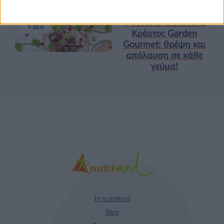
Τα νέα της αγοράς
Φυτικά Εναλλακτικά
9 ΔΕΚ
Κρέατος Garden
Gourmet: θρέψη και
απόλαυση σε κάθε
γεύμα!
Η nutrimed
Blog