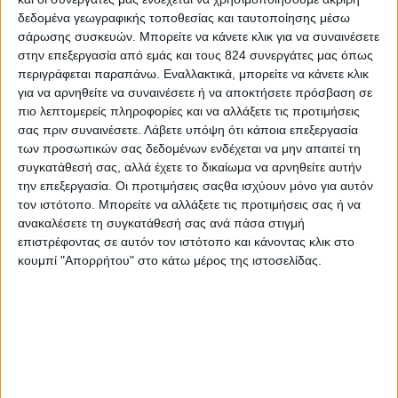
της διατροφής στην αθλητική απόδοση. Καθώς το
δεδομένα γεωγραφικής τοποθεσίας και ταυτοποίησης μέσω
ενδιαφέρον για την αθλητική διατροφή έχει
σάρωσης συσκευών. Μπορείτε να κάνετε κλικ για να συναινέσετε
αυξηθεί, ανάλογα έχει αυξηθεί στην αγορά και ο
στην επεξεργασία από εμάς και τους 824 συνεργάτες μας όπως
περιγράφεται παραπάνω. Εναλλακτικά, μπορείτε να κάνετε κλικ
αριθμός των εργογόνων βοηθημάτων,
για να αρνηθείτε να συναινέσετε ή να αποκτήσετε πρόσβαση σε
συμπληρωμάτων διατροφής, προϊόντων από φυτά
πιο λεπτομερείς πληροφορίες και να αλλάξετε τις προτιμήσεις
και βότανα που υπόσχονται στους αθλητές
σας πριν συναινέσετε.
Λάβετε υπόψη ότι κάποια επεξεργασία
μεγαλύτερη αντοχή, αυξημένη δύναμη κ.α. Ωστόσο
των προσωπικών σας δεδομένων ενδέχεται να μην απαιτεί τη
συγκατάθεσή σας, αλλά έχετε το δικαίωμα να αρνηθείτε αυτήν
στην πραγματικότητα ορισμένα μόνο από αυτά τα
την επεξεργασία. Οι προτιμήσεις σαςθα ισχύουν μόνο για αυτόν
συμπληρώματα μπορεί να αποδειχθούν χρήσιμα
τον ιστότοπο. Μπορείτε να αλλάξετε τις προτιμήσεις σας ή να
σε συγκεκριμένες κατηγορίες αθλητών και σε
ανακαλέσετε τη συγκατάθεσή σας ανά πάσα στιγμή
επιστρέφοντας σε αυτόν τον ιστότοπο και κάνοντας κλικ στο
συγκεκριμένες περιόδους.
κουμπί "Απορρήτου" στο κάτω μέρος της ιστοσελίδας.
Στα διαιτολογικά γραφεία nutrimed, αθλητικοί
διαιτολόγοι με κατάλληλες σπουδές και με συνεχή
ενημέρωση πάνω στα επιστημονικά δεδομένα που
προέρχονται από διεθνείς έγκυρους οργανισμούς,
εφαρμόζουν τις σύγχρονες οδηγίες και τις