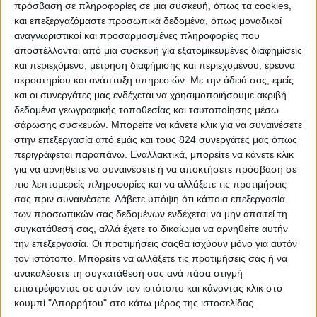
πρόσβαση σε πληροφορίες σε μια συσκευή, όπως τα cookies,
TEE Augerinopoulou
και επεξεργαζόμαστε προσωπικά δεδομένα, όπως μοναδικοί
αναγνωριστικοί και προσαρμοσμένες πληροφορίες που
(1995-1997).
αποστέλλονται από μια συσκευή για εξατομικευμένες διαφημίσεις
και περιεχόμενο, μέτρηση διαφήμισης και περιεχομένου, έρευνα
Pantelis is one of the co-
ακροατηρίου και ανάπτυξη υπηρεσιών.
Με την άδειά σας, εμείς
founders of nutrimed
και οι συνεργάτες μας ενδέχεται να χρησιμοποιήσουμε ακριβή
and, after holding
δεδομένα γεωγραφικής τοποθεσίας και ταυτοποίησης μέσω
different roles within the
σάρωσης συσκευών. Μπορείτε να κάνετε κλικ για να συναινέσετε
στην επεξεργασία από εμάς και τους 824 συνεργάτες μας όπως
company, he is currently
περιγράφεται παραπάνω. Εναλλακτικά, μπορείτε να κάνετε κλικ
the legal representative
για να αρνηθείτε να συναινέσετε ή να αποκτήσετε πρόσβαση σε
and administrative
πιο λεπτομερείς πληροφορίες και να αλλάξετε τις προτιμήσεις
σας πριν συναινέσετε.
Λάβετε υπόψη ότι κάποια επεξεργασία
director of nutrimed. For
των προσωπικών σας δεδομένων ενδέχεται να μην απαιτεί τη
20 years, from 2000
συγκατάθεσή σας, αλλά έχετε το δικαίωμα να αρνηθείτε αυτήν
until 2020, he was a co-
την επεξεργασία. Οι προτιμήσεις σαςθα ισχύουν μόνο για αυτόν
owner and had been
τον ιστότοπο. Μπορείτε να αλλάξετε τις προτιμήσεις σας ή να
ανακαλέσετε τη συγκατάθεσή σας ανά πάσα στιγμή
collaborating with Dr
επιστρέφοντας σε αυτόν τον ιστότοπο και κάνοντας κλικ στο
Anastasios Papalazarou
κουμπί "Απορρήτου" στο κάτω μέρος της ιστοσελίδας.
at nutrimed dietary