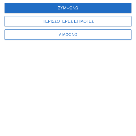
of educational events on
ΣΥΜΦΩΝΩ
nutrition, psychology and
ΠΕΡΙΣΣΟΤΕΡΕΣ ΕΠΙΛΟΓΕΣ
physical activity for
children in 120 football
ΔΙΑΦΩΝΩ
and 50 basketball
academies across
Greece.
View all people