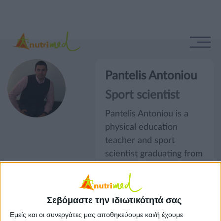
Pantelis Antoniou
Sport scientist
Pantelis Antoniou is a
physical education
teacher and sport
scientist graduating from
the School of Physical
Education and Sport
Science of the University
Σεβόμαστε την ιδιωτικότητά σας
of Athens in 1998. He
Εμείς και οι συνεργάτες μας αποθηκεύουμε και/ή έχουμε
also studied dietetics at